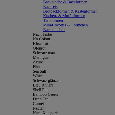
Backbleche & Backformen
Backsets
Brotbackformen & Kastenformen
Kuchen- & Muffinformen
Tarteformen
Mini-Cocottes & Förmchen
Backzubehör
Nach Farbe
No Colour
Kirschrot
Ofenrot
Schwarz matt
Meringue
Azure
Flint
Sea Salt
White
Schwarz glänzend
Bleu Riviera
Shell Pink
Bamboo Green
Deep Teal
Garnet
Nectar
Nach Kategorie