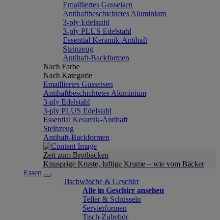
Emailliertes Gusseisen
Antihaftbeschichtetes Aluminium
3-ply Edelstahl
3-ply PLUS Edelstahl
Essential Keramik-Antihaft
Steinzeug
Antihaft-Backformen
Nach Farbe
Nach Kategorie
Emailliertes Gusseisen
Antihaftbeschichtetes Aluminium
3-ply Edelstahl
3-ply PLUS Edelstahl
Essential Keramik-Antihaft
Steinzeug
Antihaft-Backformen
Zeit zum Brotbacken
Knusprige Kruste, luftige Krume – wie vom Bäcker
Essen
Tischwäsche & Geschirr
Alle in Geschirr ansehen
Teller & Schüsseln
Servierformen
Tisch-Zubehör