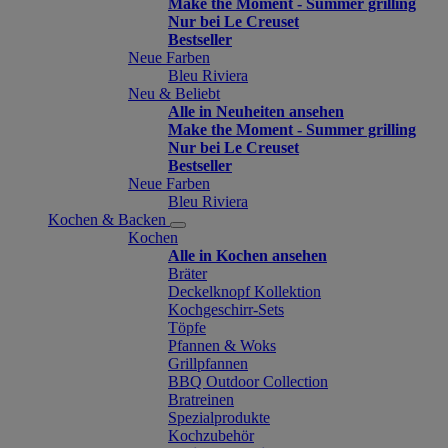
Make the Moment - Summer grilling
Nur bei Le Creuset
Bestseller
Neue Farben
Bleu Riviera
Neu & Beliebt
Alle in Neuheiten ansehen
Make the Moment - Summer grilling
Nur bei Le Creuset
Bestseller
Neue Farben
Bleu Riviera
Kochen & Backen
Kochen
Alle in Kochen ansehen
Bräter
Deckelknopf Kollektion
Kochgeschirr-Sets
Töpfe
Pfannen & Woks
Grillpfannen
BBQ Outdoor Collection
Bratreinen
Spezialprodukte
Kochzubehör