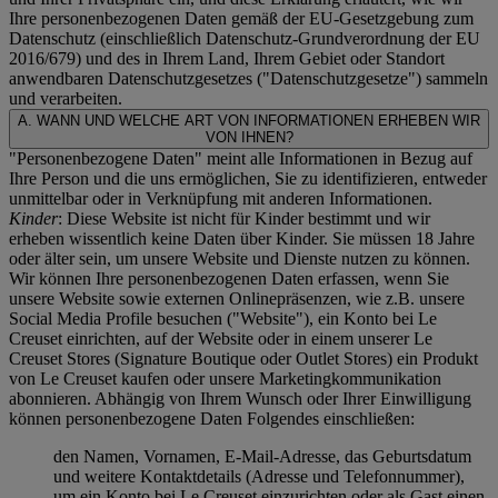
Ihre personenbezogenen Daten gemäß der EU-Gesetzgebung zum
Datenschutz (einschließlich Datenschutz-Grundverordnung der EU
2016/679) und des in Ihrem Land, Ihrem Gebiet oder Standort
anwendbaren Datenschutzgesetzes ("
Datenschutzgesetze
") sammeln
und verarbeiten.
A. WANN UND WELCHE ART VON INFORMATIONEN ERHEBEN WIR
VON IHNEN?
"Personenbezogene Daten" meint alle Informationen in Bezug auf
Ihre Person und die uns ermöglichen, Sie zu identifizieren, entweder
unmittelbar oder in Verknüpfung mit anderen Informationen.
Kinder
: Diese Website ist nicht für Kinder bestimmt und wir
erheben wissentlich keine Daten über Kinder. Sie müssen 18 Jahre
oder älter sein, um unsere Website und Dienste nutzen zu können.
Wir können Ihre personenbezogenen Daten erfassen, wenn Sie
unsere Website sowie externen Onlinepräsenzen, wie z.B. unsere
Social Media Profile besuchen ("
Website
"), ein Konto bei Le
Creuset einrichten, auf der Website oder in einem unserer Le
Creuset Stores (Signature Boutique oder Outlet Stores) ein Produkt
von Le Creuset kaufen oder unsere Marketingkommunikation
abonnieren. Abhängig von Ihrem Wunsch oder Ihrer Einwilligung
können personenbezogene Daten Folgendes einschließen:
den Namen, Vornamen, E-Mail-Adresse, das Geburtsdatum
und weitere Kontaktdetails (Adresse und Telefonnummer),
um ein Konto bei Le Creuset einzurichten oder als Gast einen