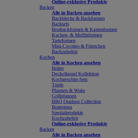
Online-exklusive Produkte
Backen
Alle in Backen ansehen
Backbleche & Backformen
Backsets
Brotbackformen & Kastenformen
Kuchen- & Muffinformen
Tarteformen
Mini-Cocottes & Förmchen
Backzubehör
Kochen
Alle in Kochen ansehen
Bräter
Deckelknopf Kollektion
Kochgeschirr-Sets
Töpfe
Pfannen & Woks
Grillpfannen
BBQ Outdoor Collection
Bratreinen
Spezialprodukte
Kochzubehör
Online-exklusive Produkte
Backen
Alle in Backen ansehen