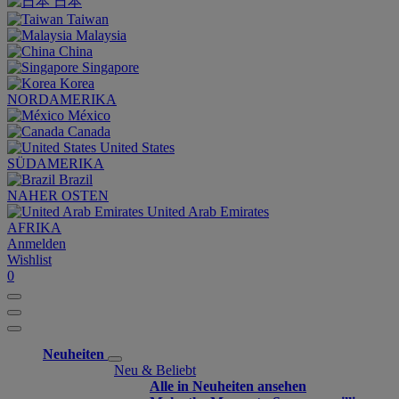
日本
Taiwan
Malaysia
China
Singapore
Korea
NORDAMERIKA
México
Canada
United States
SÜDAMERIKA
Brazil
NAHER OSTEN
United Arab Emirates
AFRIKA
Anmelden
Wishlist
0
Neuheiten
Neu & Beliebt
Alle in Neuheiten ansehen