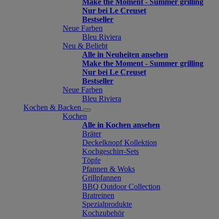
Make the Moment - Summer grilling
Nur bei Le Creuset
Bestseller
Neue Farben
Bleu Riviera
Neu & Beliebt
Alle in Neuheiten ansehen
Make the Moment - Summer grilling
Nur bei Le Creuset
Bestseller
Neue Farben
Bleu Riviera
Kochen & Backen
Kochen
Alle in Kochen ansehen
Bräter
Deckelknopf Kollektion
Kochgeschirr-Sets
Töpfe
Pfannen & Woks
Grillpfannen
BBQ Outdoor Collection
Bratreinen
Spezialprodukte
Kochzubehör