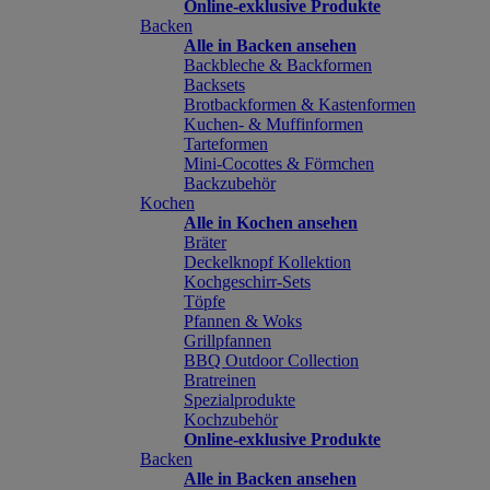
Online-exklusive Produkte
Backen
Alle in Backen ansehen
Backbleche & Backformen
Backsets
Brotbackformen & Kastenformen
Kuchen- & Muffinformen
Tarteformen
Mini-Cocottes & Förmchen
Backzubehör
Kochen
Alle in Kochen ansehen
Bräter
Deckelknopf Kollektion
Kochgeschirr-Sets
Töpfe
Pfannen & Woks
Grillpfannen
BBQ Outdoor Collection
Bratreinen
Spezialprodukte
Kochzubehör
Online-exklusive Produkte
Backen
Alle in Backen ansehen