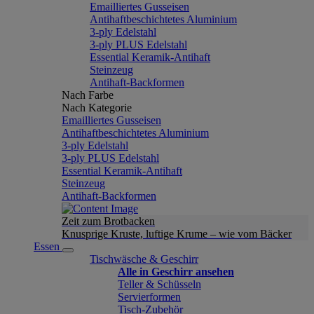
Emailliertes Gusseisen
Antihaftbeschichtetes Aluminium
3-ply Edelstahl
3-ply PLUS Edelstahl
Essential Keramik-Antihaft
Steinzeug
Antihaft-Backformen
Nach Farbe
Nach Kategorie
Emailliertes Gusseisen
Antihaftbeschichtetes Aluminium
3-ply Edelstahl
3-ply PLUS Edelstahl
Essential Keramik-Antihaft
Steinzeug
Antihaft-Backformen
Zeit zum Brotbacken
Knusprige Kruste, luftige Krume – wie vom Bäcker
Essen
Tischwäsche & Geschirr
Alle in Geschirr ansehen
Teller & Schüsseln
Servierformen
Tisch-Zubehör