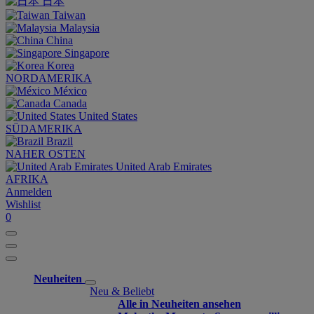
日本
Taiwan
Malaysia
China
Singapore
Korea
NORDAMERIKA
México
Canada
United States
SÜDAMERIKA
Brazil
NAHER OSTEN
United Arab Emirates
AFRIKA
Anmelden
Wishlist
0
Neuheiten
Neu & Beliebt
Alle in Neuheiten ansehen