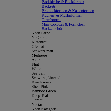
Backbleche & Backformen
Backsets
Brotbackformen & Kastenformen
Kuchen- & Muffinformen
Tarteformen
Mini-Cocottes & Förmchen
Backzubehör
Nach Farbe
No Colour
Kirschrot
Ofenrot
Schwarz matt
Meringue
Azure
Flint
White
Sea Salt
Schwarz glänzend
Bleu Riviera
Shell Pink
Bamboo Green
Deep Teal
Garnet
Nectar
Nach Kategorie