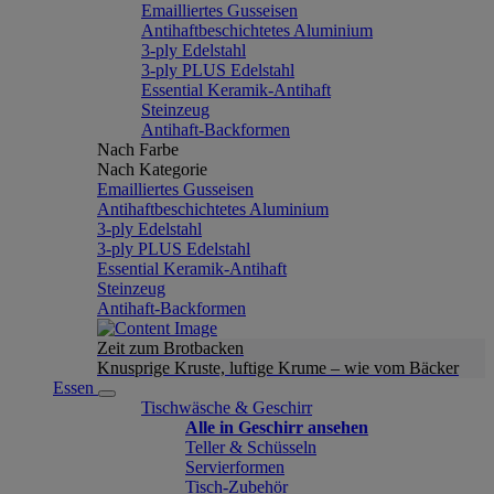
Emailliertes Gusseisen
Antihaftbeschichtetes Aluminium
3-ply Edelstahl
3-ply PLUS Edelstahl
Essential Keramik-Antihaft
Steinzeug
Antihaft-Backformen
Nach Farbe
Nach Kategorie
Emailliertes Gusseisen
Antihaftbeschichtetes Aluminium
3-ply Edelstahl
3-ply PLUS Edelstahl
Essential Keramik-Antihaft
Steinzeug
Antihaft-Backformen
Zeit zum Brotbacken
Knusprige Kruste, luftige Krume – wie vom Bäcker
Essen
Tischwäsche & Geschirr
Alle in Geschirr ansehen
Teller & Schüsseln
Servierformen
Tisch-Zubehör