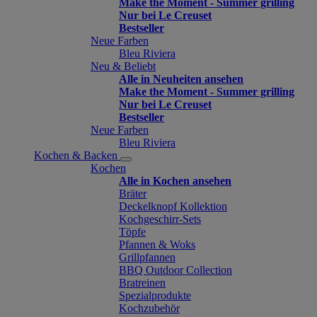
Make the Moment - Summer grilling
Nur bei Le Creuset
Bestseller
Neue Farben
Bleu Riviera
Neu & Beliebt
Alle in Neuheiten ansehen
Make the Moment - Summer grilling
Nur bei Le Creuset
Bestseller
Neue Farben
Bleu Riviera
Kochen & Backen
Kochen
Alle in Kochen ansehen
Bräter
Deckelknopf Kollektion
Kochgeschirr-Sets
Töpfe
Pfannen & Woks
Grillpfannen
BBQ Outdoor Collection
Bratreinen
Spezialprodukte
Kochzubehör