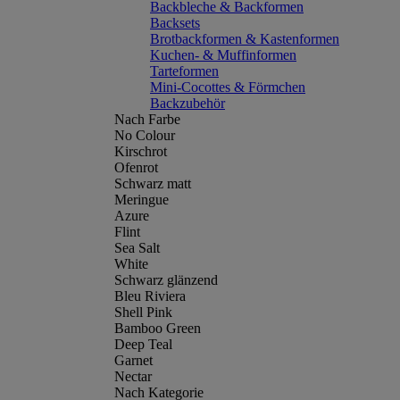
Backbleche & Backformen
Backsets
Brotbackformen & Kastenformen
Kuchen- & Muffinformen
Tarteformen
Mini-Cocottes & Förmchen
Backzubehör
Nach Farbe
No Colour
Kirschrot
Ofenrot
Schwarz matt
Meringue
Azure
Flint
Sea Salt
White
Schwarz glänzend
Bleu Riviera
Shell Pink
Bamboo Green
Deep Teal
Garnet
Nectar
Nach Kategorie