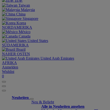
日本
Taiwan
Malaysia
China
Singapore
Korea
NORDAMERIKA
México
Canada
United States
SÜDAMERIKA
Brazil
NAHER OSTEN
United Arab Emirates
AFRIKA
Anmelden
Wishlist
0
Neuheiten
Neu & Beliebt
Alle in Neuheiten ansehen