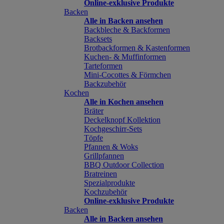
Online-exklusive Produkte
Backen
Alle in Backen ansehen
Backbleche & Backformen
Backsets
Brotbackformen & Kastenformen
Kuchen- & Muffinformen
Tarteformen
Mini-Cocottes & Förmchen
Backzubehör
Kochen
Alle in Kochen ansehen
Bräter
Deckelknopf Kollektion
Kochgeschirr-Sets
Töpfe
Pfannen & Woks
Grillpfannen
BBQ Outdoor Collection
Bratreinen
Spezialprodukte
Kochzubehör
Online-exklusive Produkte
Backen
Alle in Backen ansehen