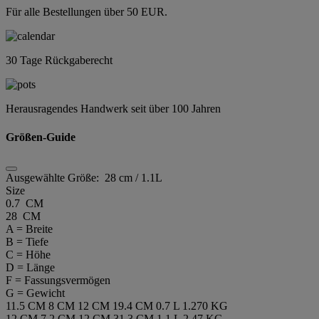
Für alle Bestellungen über 50 EUR.
30 Tage Rückgaberecht
Herausragendes Handwerk seit über 100 Jahren
Größen-Guide
Ausgewählte Größe:
28 cm / 1.1L
Size
0.7 CM
28 CM
A = Breite
B = Tiefe
C = Höhe
D = Länge
F = Fassungsvermögen
G = Gewicht
11.5 CM
8 CM
12 CM
19.4 CM
0.7 L
1.270 KG
12 CM
7.2 CM
12 CM
31.3 CM
1.1 L
2.47 KG