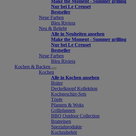
Make the Moment - Summer grilling
Nur bei Le Creuset
Bestseller
Neue Farben
Bleu Riviera
Neu & Beliebt
Alle in Neuheiten ansehen
Make the Moment - Summer grilling
Nur bei Le Creuset
Bestseller
Neue Farben
Bleu Riviera
Kochen & Backen
Kochen
Alle in Kochen ansehen
Bräter
Deckelknopf Kollektion
Kochgeschirr-Sets
Töpfe
Pfannen & Woks
Grillpfannen
BBQ Outdoor Collection
Bratreinen
Spezialprodukte
Kochzubehör