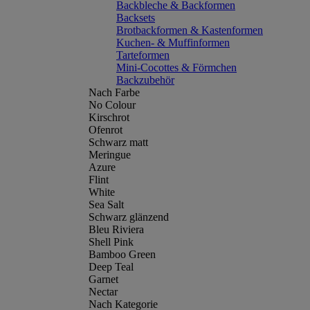
Backbleche & Backformen
Backsets
Brotbackformen & Kastenformen
Kuchen- & Muffinformen
Tarteformen
Mini-Cocottes & Förmchen
Backzubehör
Nach Farbe
No Colour
Kirschrot
Ofenrot
Schwarz matt
Meringue
Azure
Flint
White
Sea Salt
Schwarz glänzend
Bleu Riviera
Shell Pink
Bamboo Green
Deep Teal
Garnet
Nectar
Nach Kategorie