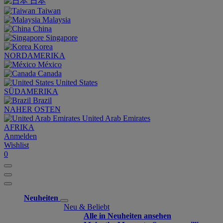
日本
Taiwan
Malaysia
China
Singapore
Korea
NORDAMERIKA
México
Canada
United States
SÜDAMERIKA
Brazil
NAHER OSTEN
United Arab Emirates
AFRIKA
Anmelden
Wishlist
0
Neuheiten
Neu & Beliebt
Alle in Neuheiten ansehen