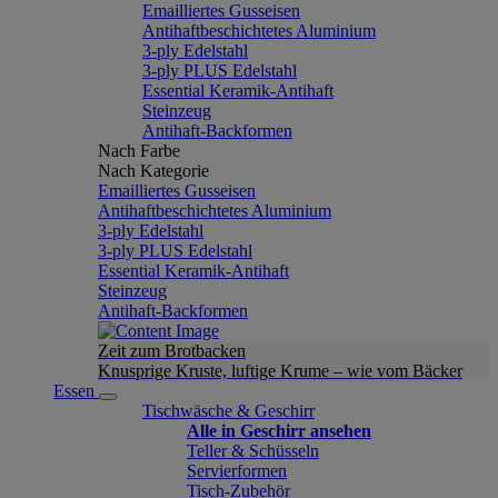
Emailliertes Gusseisen
Antihaftbeschichtetes Aluminium
3-ply Edelstahl
3-ply PLUS Edelstahl
Essential Keramik-Antihaft
Steinzeug
Antihaft-Backformen
Nach Farbe
Nach Kategorie
Emailliertes Gusseisen
Antihaftbeschichtetes Aluminium
3-ply Edelstahl
3-ply PLUS Edelstahl
Essential Keramik-Antihaft
Steinzeug
Antihaft-Backformen
Zeit zum Brotbacken
Knusprige Kruste, luftige Krume – wie vom Bäcker
Essen
Tischwäsche & Geschirr
Alle in Geschirr ansehen
Teller & Schüsseln
Servierformen
Tisch-Zubehör