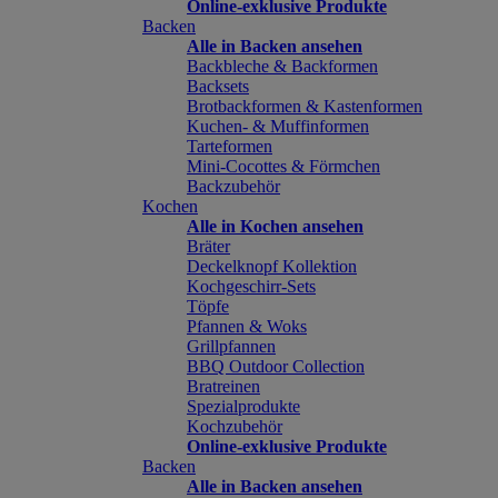
Online-exklusive Produkte
Backen
Alle in Backen ansehen
Backbleche & Backformen
Backsets
Brotbackformen & Kastenformen
Kuchen- & Muffinformen
Tarteformen
Mini-Cocottes & Förmchen
Backzubehör
Kochen
Alle in Kochen ansehen
Bräter
Deckelknopf Kollektion
Kochgeschirr-Sets
Töpfe
Pfannen & Woks
Grillpfannen
BBQ Outdoor Collection
Bratreinen
Spezialprodukte
Kochzubehör
Online-exklusive Produkte
Backen
Alle in Backen ansehen