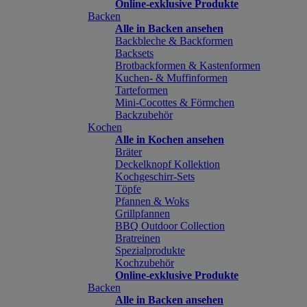
Online-exklusive Produkte
Backen
Alle in Backen ansehen
Backbleche & Backformen
Backsets
Brotbackformen & Kastenformen
Kuchen- & Muffinformen
Tarteformen
Mini-Cocottes & Förmchen
Backzubehör
Kochen
Alle in Kochen ansehen
Bräter
Deckelknopf Kollektion
Kochgeschirr-Sets
Töpfe
Pfannen & Woks
Grillpfannen
BBQ Outdoor Collection
Bratreinen
Spezialprodukte
Kochzubehör
Online-exklusive Produkte
Backen
Alle in Backen ansehen