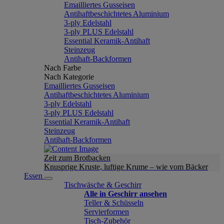
Emailliertes Gusseisen
Antihaftbeschichtetes Aluminium
3-ply Edelstahl
3-ply PLUS Edelstahl
Essential Keramik-Antihaft
Steinzeug
Antihaft-Backformen
Nach Farbe
Nach Kategorie
Emailliertes Gusseisen
Antihaftbeschichtetes Aluminium
3-ply Edelstahl
3-ply PLUS Edelstahl
Essential Keramik-Antihaft
Steinzeug
Antihaft-Backformen
Zeit zum Brotbacken
Knusprige Kruste, luftige Krume – wie vom Bäcker
Essen
Tischwäsche & Geschirr
Alle in Geschirr ansehen
Teller & Schüsseln
Servierformen
Tisch-Zubehör