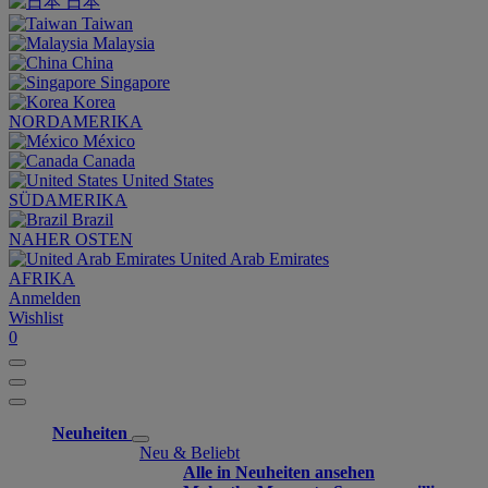
日本
Taiwan
Malaysia
China
Singapore
Korea
NORDAMERIKA
México
Canada
United States
SÜDAMERIKA
Brazil
NAHER OSTEN
United Arab Emirates
AFRIKA
Anmelden
Wishlist
0
Neuheiten
Neu & Beliebt
Alle in Neuheiten ansehen