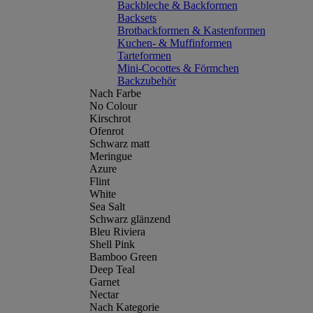
Backbleche & Backformen
Backsets
Brotbackformen & Kastenformen
Kuchen- & Muffinformen
Tarteformen
Mini-Cocottes & Förmchen
Backzubehör
Nach Farbe
No Colour
Kirschrot
Ofenrot
Schwarz matt
Meringue
Azure
Flint
White
Sea Salt
Schwarz glänzend
Bleu Riviera
Shell Pink
Bamboo Green
Deep Teal
Garnet
Nectar
Nach Kategorie