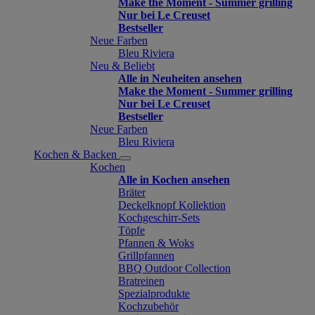
Make the Moment - Summer grilling
Nur bei Le Creuset
Bestseller
Neue Farben
Bleu Riviera
Neu & Beliebt
Alle in Neuheiten ansehen
Make the Moment - Summer grilling
Nur bei Le Creuset
Bestseller
Neue Farben
Bleu Riviera
Kochen & Backen
Kochen
Alle in Kochen ansehen
Bräter
Deckelknopf Kollektion
Kochgeschirr-Sets
Töpfe
Pfannen & Woks
Grillpfannen
BBQ Outdoor Collection
Bratreinen
Spezialprodukte
Kochzubehör