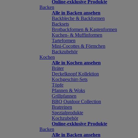
Online-exklusive Produkte
Backen
Alle in Backen ansehen
Backbleche & Backformen
Backsets
Brotbackformen & Kastenformen
Kuchen- & Muffinformen
Tarteformen
Mini-Cocottes & Förmchen
Backzubehör
Kochen
Alle in Kochen ansehen
Bräter
Deckelknopf Kollektion
Kochgeschirr-Sets
Töpfe
Pfannen & Woks
Grillpfannen
BBQ Outdoor Collection
Bratreinen
Spezialprodukte
Kochzubehör
Online-exklusive Produkte
Backen
Alle in Backen ansehen