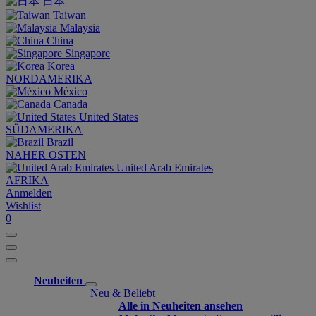
日本
Taiwan
Malaysia
China
Singapore
Korea
NORDAMERIKA
México
Canada
United States
SÜDAMERIKA
Brazil
NAHER OSTEN
United Arab Emirates
AFRIKA
Anmelden
Wishlist
0
Neuheiten
Neu & Beliebt
Alle in Neuheiten ansehen