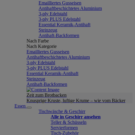
Emailliertes Gusseisen
Antihaftbeschichtetes Aluminium
3-ply Edelstahl
3-ply PLUS Edelstahl
Essential Keramik-Antihaft
Steinzeug
Antihaft-Backformen
Nach Farbe
Nach Kategorie
Emailliertes Gusseisen
Antihaftbeschichtetes Aluminium
3-ply Edelstahl
3-ply PLUS Edelstahl
Essential Keramik-Antihaft
Steinzeug
Antihaft-Backformen
Zeit zum Brotbacken
Knusprige Kruste, luftige Krume – wie vom Bäcker
Essen
Tischwäsche & Geschirr
Alle in Geschirr ansehen
Teller & Schüsseln
Servierformen
Tisch-Zubehör