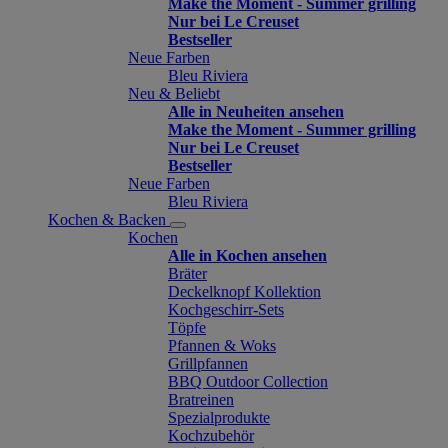
Make the Moment - Summer grilling
Nur bei Le Creuset
Bestseller
Neue Farben
Bleu Riviera
Neu & Beliebt
Alle in Neuheiten ansehen
Make the Moment - Summer grilling
Nur bei Le Creuset
Bestseller
Neue Farben
Bleu Riviera
Kochen & Backen
Kochen
Alle in Kochen ansehen
Bräter
Deckelknopf Kollektion
Kochgeschirr-Sets
Töpfe
Pfannen & Woks
Grillpfannen
BBQ Outdoor Collection
Bratreinen
Spezialprodukte
Kochzubehör