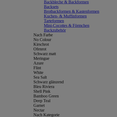
Backbleche & Backformen
Backsets
Brotbackformen & Kastenformen
Kuchen- & Muffinformen
Tarteformen
Mini-Cocottes & Förmchen
Backzubehör
Nach Farbe
No Colour
Kirschrot
Ofenrot
Schwarz matt
Meringue
Azure
Flint
White
Sea Salt
Schwarz glänzend
Bleu Riviera
Shell Pink
Bamboo Green
Deep Teal
Garnet
Nectar
Nach Kategorie