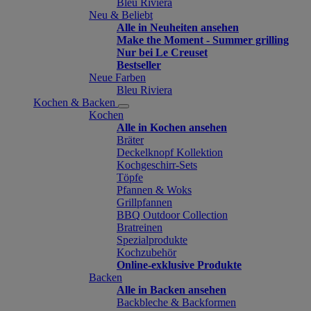
Bleu Riviera
Neu & Beliebt
Alle in Neuheiten ansehen
Make the Moment - Summer grilling
Nur bei Le Creuset
Bestseller
Neue Farben
Bleu Riviera
Kochen & Backen
Kochen
Alle in Kochen ansehen
Bräter
Deckelknopf Kollektion
Kochgeschirr-Sets
Töpfe
Pfannen & Woks
Grillpfannen
BBQ Outdoor Collection
Bratreinen
Spezialprodukte
Kochzubehör
Online-exklusive Produkte
Backen
Alle in Backen ansehen
Backbleche & Backformen