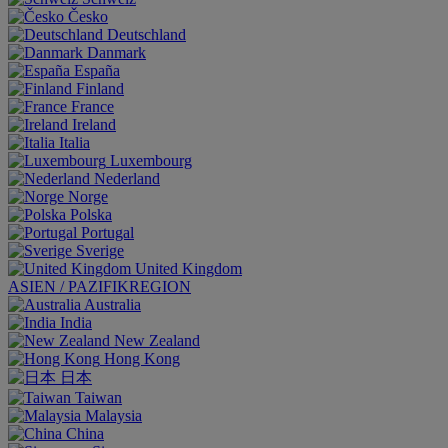
Česko
Deutschland
Danmark
España
Finland
France
Ireland
Italia
Luxembourg
Nederland
Norge
Polska
Portugal
Sverige
United Kingdom
ASIEN / PAZIFIKREGION
Australia
India
New Zealand
Hong Kong
日本
Taiwan
Malaysia
China