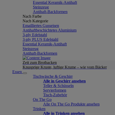
Essential Keramik-Antihaft
Steinzeug
Antihaft-Backformen
Nach Farbe
Nach Kategorie
Emailliertes Gusseisen
Antihaftbeschichtetes Aluminium
3-ply Edelstahl
3-ply PLUS Edelstahl
Essential Keramik-Antihaft
Steinzeug
Antihaft-Backformen
Zeit zum Brotbacken
Knusprige Kruste, luftige Krume – wie vom Bäcker
Essen
Tischwäsche & Geschirr
Alle in Geschirr ansehen
Teller & Schüsseln
Servierformen
Tisch-Zubehör
On The Go
Alle On The Go Produkte ansehen
Trinken
Alle in Trinken ansehen