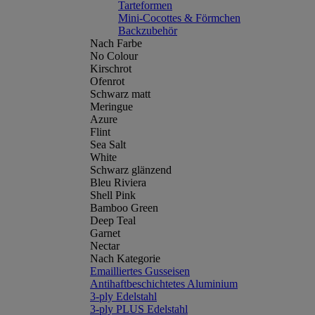
Tarteformen
Mini-Cocottes & Förmchen
Backzubehör
Nach Farbe
No Colour
Kirschrot
Ofenrot
Schwarz matt
Meringue
Azure
Flint
Sea Salt
White
Schwarz glänzend
Bleu Riviera
Shell Pink
Bamboo Green
Deep Teal
Garnet
Nectar
Nach Kategorie
Emailliertes Gusseisen
Antihaftbeschichtetes Aluminium
3-ply Edelstahl
3-ply PLUS Edelstahl