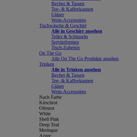
Becher & Tassen
Tee- & Kaffeekannen
Gläser
Wein-Accessoires
Tischwäsche & Geschirr
Alle in Geschirr ansehen
Teller & Schüsseln
Servierformen
Tisch-Zubehör
On The Go
Alle On The Go Produkte ansehen
Trinken
Alle in Trinken ansehen
Becher & Tassen
Tee- & Kaffeekannen
Gläser
Wein-Accessoires
Nach Farbe
Kirschrot
Ofenrot
White
Shell Pink
Deep Teal
Meringue
Azure