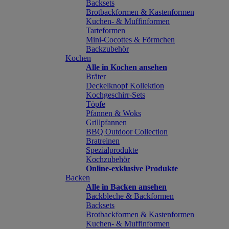
Backsets
Brotbackformen & Kastenformen
Kuchen- & Muffinformen
Tarteformen
Mini-Cocottes & Förmchen
Backzubehör
Kochen
Alle in Kochen ansehen
Bräter
Deckelknopf Kollektion
Kochgeschirr-Sets
Töpfe
Pfannen & Woks
Grillpfannen
BBQ Outdoor Collection
Bratreinen
Spezialprodukte
Kochzubehör
Online-exklusive Produkte
Backen
Alle in Backen ansehen
Backbleche & Backformen
Backsets
Brotbackformen & Kastenformen
Kuchen- & Muffinformen