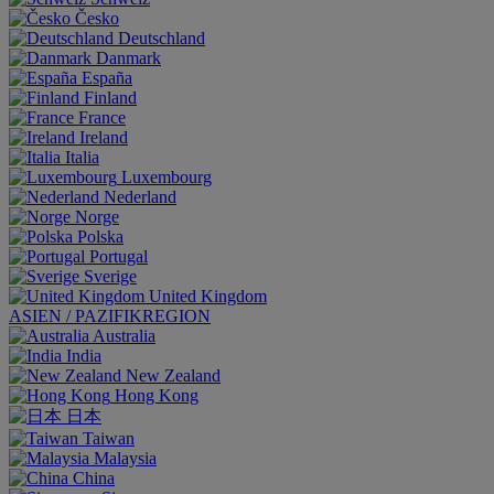
Česko
Deutschland
Danmark
España
Finland
France
Ireland
Italia
Luxembourg
Nederland
Norge
Polska
Portugal
Sverige
United Kingdom
ASIEN / PAZIFIKREGION
Australia
India
New Zealand
Hong Kong
日本
Taiwan
Malaysia
China