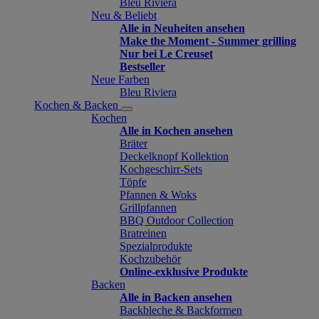
Bleu Riviera
Neu & Beliebt
Alle in Neuheiten ansehen
Make the Moment - Summer grilling
Nur bei Le Creuset
Bestseller
Neue Farben
Bleu Riviera
Kochen & Backen
Kochen
Alle in Kochen ansehen
Bräter
Deckelknopf Kollektion
Kochgeschirr-Sets
Töpfe
Pfannen & Woks
Grillpfannen
BBQ Outdoor Collection
Bratreinen
Spezialprodukte
Kochzubehör
Online-exklusive Produkte
Backen
Alle in Backen ansehen
Backbleche & Backformen