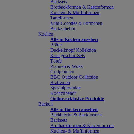
Backsets
Brotbackformen & Kastenformen
Kuchen- & Muffinformen
Tarteformen
Mini-Cocottes & Förmchen
Backzubehör
Kochen
Alle in Kochen ansehen
Bräter
Deckelknopf Kollektion
Kochgeschirr-Sets
Töpfe
Pfannen & Woks
Grillpfannen
BBQ Outdoor Collection
Bratreinen
Spezialprodukte
Kochzubehör
Online-exklusive Produkte
Backen
Alle in Backen ansehen
Backbleche & Backformen
Backsets
Brotbackformen & Kastenformen
Kuchen- & Muffinformen