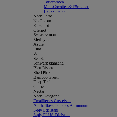
Tarteformen
Mini-Cocottes & Förmchen
Backzubehör
Nach Farbe
No Colour
Kirschrot
Ofenrot
Schwarz matt
Meringue
Azure
Flint
White
Sea Salt
Schwarz glänzend
Bleu Riviera
Shell Pink
Bamboo Green
Deep Teal
Garnet
Nectar
Nach Kategorie
Emailliertes Gusseisen
Antihaftbeschichtetes Aluminium
3-ply Edelstahl
3-ply PLUS Edelstahl