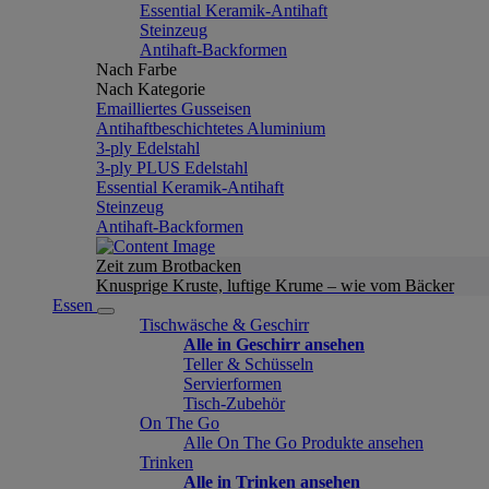
Essential Keramik-Antihaft
Steinzeug
Antihaft-Backformen
Nach Farbe
Nach Kategorie
Emailliertes Gusseisen
Antihaftbeschichtetes Aluminium
3-ply Edelstahl
3-ply PLUS Edelstahl
Essential Keramik-Antihaft
Steinzeug
Antihaft-Backformen
Zeit zum Brotbacken
Knusprige Kruste, luftige Krume – wie vom Bäcker
Essen
Tischwäsche & Geschirr
Alle in Geschirr ansehen
Teller & Schüsseln
Servierformen
Tisch-Zubehör
On The Go
Alle On The Go Produkte ansehen
Trinken
Alle in Trinken ansehen