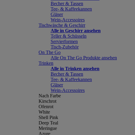
Becher & Tassen
Tee- & Kaffeekannen
Gläser
Wein-Accessoires
Tischwäsche & Geschirr
Alle in Geschirr ansehen
Teller & Schüsseln
Servierformen
Tisch-Zubehör
On The Go
Alle On The Go Produkte ansehen
Trinken
Alle in Trinken ansehen
Becher & Tassen
Tee- & Kaffeekannen
Gläser
Wein-Accessoires
Nach Farbe
Kirschrot
Ofenrot
White
Shell Pink
Deep Teal
Meringue
Azure