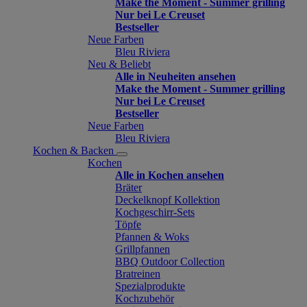
Make the Moment - Summer grilling
Nur bei Le Creuset
Bestseller
Neue Farben
Bleu Riviera
Neu & Beliebt
Alle in Neuheiten ansehen
Make the Moment - Summer grilling
Nur bei Le Creuset
Bestseller
Neue Farben
Bleu Riviera
Kochen & Backen
Kochen
Alle in Kochen ansehen
Bräter
Deckelknopf Kollektion
Kochgeschirr-Sets
Töpfe
Pfannen & Woks
Grillpfannen
BBQ Outdoor Collection
Bratreinen
Spezialprodukte
Kochzubehör