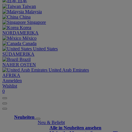
日本
Taiwan
Malaysia
China
Singapore
Korea
NORDAMERIKA
México
Canada
United States
SÜDAMERIKA
Brazil
NAHER OSTEN
United Arab Emirates
AFRIKA
Anmelden
Wishlist
0
Neuheiten
Neu & Beliebt
Alle in Neuheiten ansehen