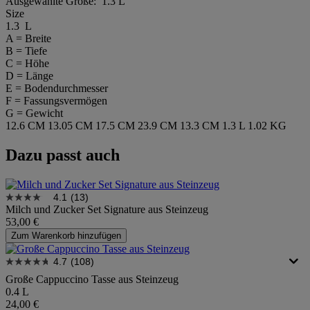
Ausgewählte Größe:
1.3 L
Size
1.3 L
A = Breite
B = Tiefe
C = Höhe
D = Länge
E = Bodendurchmesser
F = Fassungsvermögen
G = Gewicht
12.6 CM
13.05 CM
17.5 CM
23.9 CM
13.3 CM
1.3 L
1.02 KG
Dazu passt auch
4.1
(13)
Milch und Zucker Set Signature aus Steinzeug
53,00 €
Zum Warenkorb hinzufügen
4.7
(108)
Große Cappuccino Tasse aus Steinzeug
0.4 L
24,00 €