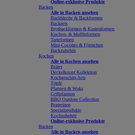
Online-exklusive Produkte
Backen
Alle in Backen ansehen
Backbleche & Backformen
Backsets
Brotbackformen & Kastenformen
Kuchen- & Muffinformen
Tarteformen
Mini-Cocottes & Förmchen
Backzubehör
Kochen
Alle in Kochen ansehen
Bräter
Deckelknopf Kollektion
Kochgeschirr-Sets
Töpfe
Pfannen & Woks
Grillpfannen
BBQ Outdoor Collection
Bratreinen
Spezialprodukte
Kochzubehör
Online-exklusive Produkte
Backen
Alle in Backen ansehen