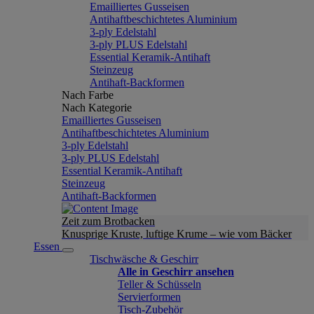
Emailliertes Gusseisen
Antihaftbeschichtetes Aluminium
3-ply Edelstahl
3-ply PLUS Edelstahl
Essential Keramik-Antihaft
Steinzeug
Antihaft-Backformen
Nach Farbe
Nach Kategorie
Emailliertes Gusseisen
Antihaftbeschichtetes Aluminium
3-ply Edelstahl
3-ply PLUS Edelstahl
Essential Keramik-Antihaft
Steinzeug
Antihaft-Backformen
Zeit zum Brotbacken
Knusprige Kruste, luftige Krume – wie vom Bäcker
Essen
Tischwäsche & Geschirr
Alle in Geschirr ansehen
Teller & Schüsseln
Servierformen
Tisch-Zubehör