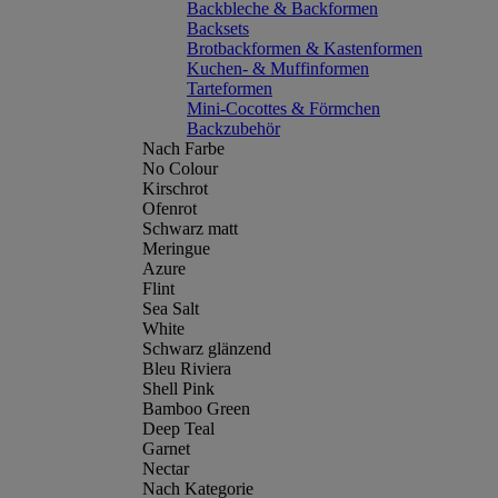
Backbleche & Backformen
Backsets
Brotbackformen & Kastenformen
Kuchen- & Muffinformen
Tarteformen
Mini-Cocottes & Förmchen
Backzubehör
Nach Farbe
No Colour
Kirschrot
Ofenrot
Schwarz matt
Meringue
Azure
Flint
Sea Salt
White
Schwarz glänzend
Bleu Riviera
Shell Pink
Bamboo Green
Deep Teal
Garnet
Nectar
Nach Kategorie