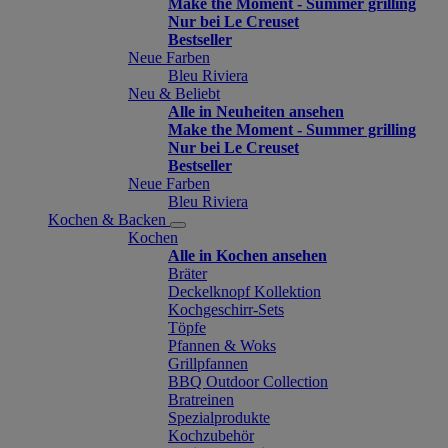
Make the Moment - Summer grilling
Nur bei Le Creuset
Bestseller
Neue Farben
Bleu Riviera
Neu & Beliebt
Alle in Neuheiten ansehen
Make the Moment - Summer grilling
Nur bei Le Creuset
Bestseller
Neue Farben
Bleu Riviera
Kochen & Backen
Kochen
Alle in Kochen ansehen
Bräter
Deckelknopf Kollektion
Kochgeschirr-Sets
Töpfe
Pfannen & Woks
Grillpfannen
BBQ Outdoor Collection
Bratreinen
Spezialprodukte
Kochzubehör