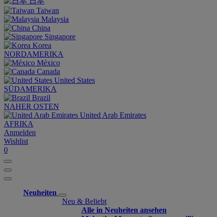
日本
Taiwan
Malaysia
China
Singapore
Korea
NORDAMERIKA
México
Canada
United States
SÜDAMERIKA
Brazil
NAHER OSTEN
United Arab Emirates
AFRIKA
Anmelden
Wishlist
0
Neuheiten
Neu & Beliebt
Alle in Neuheiten ansehen