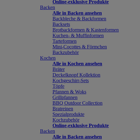
Online-exklusive Produkte
Backen
Alle in Backen ansehen
Backbleche & Backformen
Backsets
Brotbackformen & Kastenformen
Kuchen- & Muffinformen
Tarteformen
Mini-Cocottes & Förmchen
Backzubehör
Kochen
Alle in Kochen ansehen
Bräter
Deckelknopf Kollektion
Kochgeschirr-Sets
Töpfe
Pfannen & Woks
Grillpfannen
BBQ Outdoor Collection
Bratreinen
Spezialprodukte
Kochzubehör
Online-exklusive Produkte
Backen
Alle in Backen ansehen