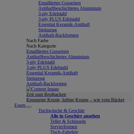
Emailliertes Gusseisen
Antihaftbeschichtetes Aluminium
3-ply Edelstahl
3-ply PLUS Edelstahl
Essential Keramik-Antihaft
Steinzeug
Antihaft-Backformen
Nach Farbe
Nach Kategorie
Emailliertes Gusseisen
Antihaftbeschichtetes Aluminium
3-ply Edelstahl
3-ply PLUS Edelstahl
Essential Keramik-Antihaft
Steinzeug
Antihaft-Backformen
Zeit zum Brotbacken
Knusprige Kruste, luftige Krume – wie vom Bäcker
Essen
Tischwäsche & Geschirr
Alle in Geschirr ansehen
Teller & Schüsseln
Servierformen
Tisch-Zubehör