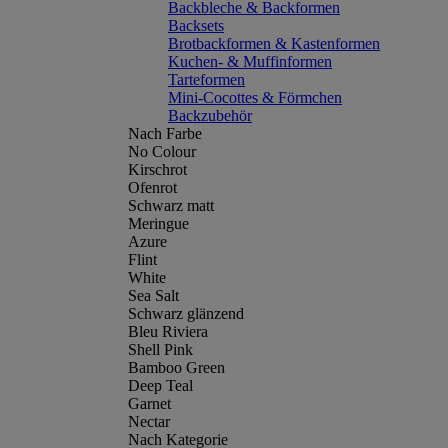
Backbleche & Backformen
Backsets
Brotbackformen & Kastenformen
Kuchen- & Muffinformen
Tarteformen
Mini-Cocottes & Förmchen
Backzubehör
Nach Farbe
No Colour
Kirschrot
Ofenrot
Schwarz matt
Meringue
Azure
Flint
White
Sea Salt
Schwarz glänzend
Bleu Riviera
Shell Pink
Bamboo Green
Deep Teal
Garnet
Nectar
Nach Kategorie