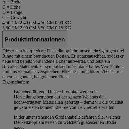
A = Breite
C = Höhe
D = Länge
G = Gewicht
4.50 CM
2.40 CM
4.50 CM
0.09 KG
5.50 CM
2.90 CM
5.50 CM
0.15 KG
Produktinformationen
Dieser neu interpretierte Deckelknopf ehrt unsere einzigartigen drei
Ringe mit einem brandneuen Design. Er ist austauschbar, sodass er
neue und bereits vorhandene Bräter aufwertet, und setzt ein
stilvolles Statement. Er symbolisiert unser dauerhaftes Vermächtnis
und unser Qualitätsversprechen. Hitzebeständig bis zu 260 °C, mit
einem eleganten, hellgoldenen Finish.
Eigenschaften:
Branchenführend: Unsere Produkte werden in
Herstellungsbetrieben auf der ganzen Welt aus den
hochwertigsten Materialien gefertigt – damit wir die Qualität
gewährleisten können, die Sie von Le Creuset erwarten.
In der untenstehenden Größentabelle erfahren Sie, welcher
Deckelknopf am besten zu welchem gusseisernen Bräter
passt.