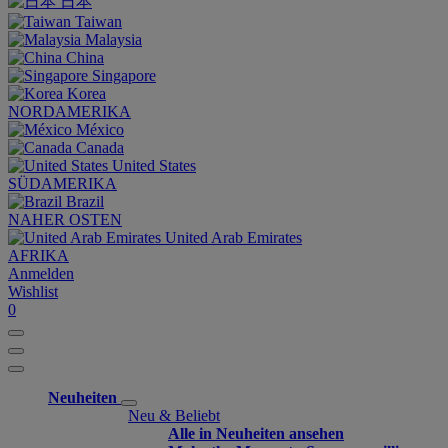
日本
Taiwan
Malaysia
China
Singapore
Korea
NORDAMERIKA
México
Canada
United States
SÜDAMERIKA
Brazil
NAHER OSTEN
United Arab Emirates
AFRIKA
Anmelden
Wishlist
0
Neuheiten
Neu & Beliebt
Alle in Neuheiten ansehen