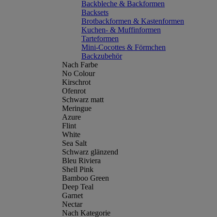
Backbleche & Backformen
Backsets
Brotbackformen & Kastenformen
Kuchen- & Muffinformen
Tarteformen
Mini-Cocottes & Förmchen
Backzubehör
Nach Farbe
No Colour
Kirschrot
Ofenrot
Schwarz matt
Meringue
Azure
Flint
White
Sea Salt
Schwarz glänzend
Bleu Riviera
Shell Pink
Bamboo Green
Deep Teal
Garnet
Nectar
Nach Kategorie