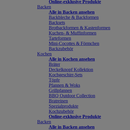
Online-exklusive Produkte
Backen
Alle in Backen ansehen
Backbleche & Backformen
Backsets
Brotbackformen & Kastenformen
Kuchen- & Muffinformen
Tarteformen
Mini-Cocottes & Förmchen
Backzubehör
Kochen
Alle in Kochen ansehen
Bräter
Deckelknopf Kollektion
Kochgeschirr-Sets
Töpfe
Pfannen & Woks
Grillpfannen
BBQ Outdoor Collection
Bratreinen
Spezialprodukte
Kochzubehör
Online-exklusive Produkte
Backen
Alle in Backen ansehen