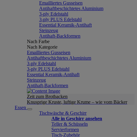
Emailliertes Gusseisen
Antihaftbeschichtetes Aluminium
3-ply Edelstahl
3-ply PLUS Edelstahl
Essential Keramik-Antihaft
Steinzeug
Antihaft-Backformen
Nach Farbe
Nach Kategorie
Emailliertes Gusseisen
Antihaftbeschichtetes Aluminium
3-ply Edelstahl
3-ply PLUS Edelstahl
Essential Keramik-Antihaft
Steinzeug
Antihaft-Backformen
Zeit zum Brotbacken
Knusprige Kruste, luftige Krume – wie vom Bäcker
Essen
Tischwäsche & Geschirr
Alle in Geschirr ansehen
Teller & Schüsseln
Servierformen
Tisch-Zubehör