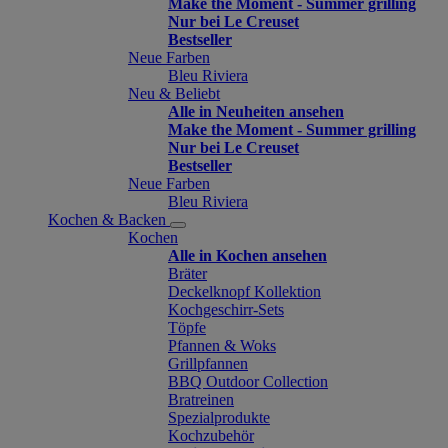
Make the Moment - Summer grilling
Nur bei Le Creuset
Bestseller
Neue Farben
Bleu Riviera
Neu & Beliebt
Alle in Neuheiten ansehen
Make the Moment - Summer grilling
Nur bei Le Creuset
Bestseller
Neue Farben
Bleu Riviera
Kochen & Backen
Kochen
Alle in Kochen ansehen
Bräter
Deckelknopf Kollektion
Kochgeschirr-Sets
Töpfe
Pfannen & Woks
Grillpfannen
BBQ Outdoor Collection
Bratreinen
Spezialprodukte
Kochzubehör