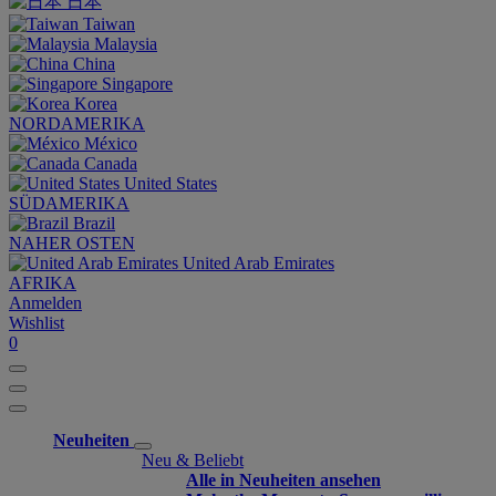
日本
Taiwan
Malaysia
China
Singapore
Korea
NORDAMERIKA
México
Canada
United States
SÜDAMERIKA
Brazil
NAHER OSTEN
United Arab Emirates
AFRIKA
Anmelden
Wishlist
0
Neuheiten
Neu & Beliebt
Alle in Neuheiten ansehen