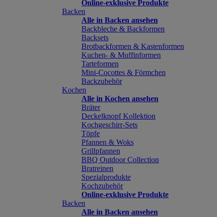
Online-exklusive Produkte
Backen
Alle in Backen ansehen
Backbleche & Backformen
Backsets
Brotbackformen & Kastenformen
Kuchen- & Muffinformen
Tarteformen
Mini-Cocottes & Förmchen
Backzubehör
Kochen
Alle in Kochen ansehen
Bräter
Deckelknopf Kollektion
Kochgeschirr-Sets
Töpfe
Pfannen & Woks
Grillpfannen
BBQ Outdoor Collection
Bratreinen
Spezialprodukte
Kochzubehör
Online-exklusive Produkte
Backen
Alle in Backen ansehen