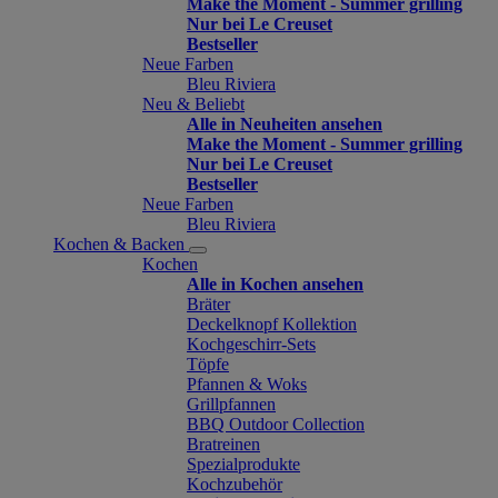
Make the Moment - Summer grilling
Nur bei Le Creuset
Bestseller
Neue Farben
Bleu Riviera
Neu & Beliebt
Alle in Neuheiten ansehen
Make the Moment - Summer grilling
Nur bei Le Creuset
Bestseller
Neue Farben
Bleu Riviera
Kochen & Backen
Kochen
Alle in Kochen ansehen
Bräter
Deckelknopf Kollektion
Kochgeschirr-Sets
Töpfe
Pfannen & Woks
Grillpfannen
BBQ Outdoor Collection
Bratreinen
Spezialprodukte
Kochzubehör