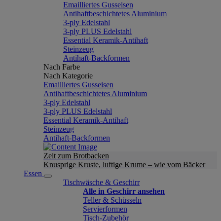
Emailliertes Gusseisen
Antihaftbeschichtetes Aluminium
3-ply Edelstahl
3-ply PLUS Edelstahl
Essential Keramik-Antihaft
Steinzeug
Antihaft-Backformen
Nach Farbe
Nach Kategorie
Emailliertes Gusseisen
Antihaftbeschichtetes Aluminium
3-ply Edelstahl
3-ply PLUS Edelstahl
Essential Keramik-Antihaft
Steinzeug
Antihaft-Backformen
Zeit zum Brotbacken
Knusprige Kruste, luftige Krume – wie vom Bäcker
Essen
Tischwäsche & Geschirr
Alle in Geschirr ansehen
Teller & Schüsseln
Servierformen
Tisch-Zubehör