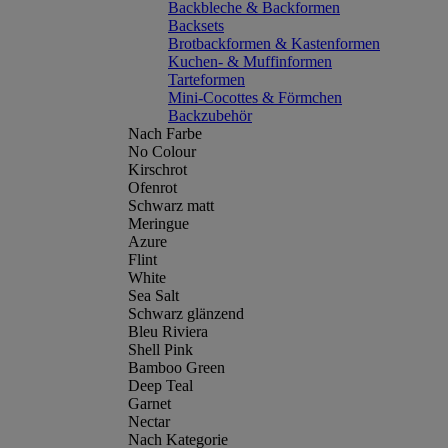
Backbleche & Backformen
Backsets
Brotbackformen & Kastenformen
Kuchen- & Muffinformen
Tarteformen
Mini-Cocottes & Förmchen
Backzubehör
Nach Farbe
No Colour
Kirschrot
Ofenrot
Schwarz matt
Meringue
Azure
Flint
White
Sea Salt
Schwarz glänzend
Bleu Riviera
Shell Pink
Bamboo Green
Deep Teal
Garnet
Nectar
Nach Kategorie