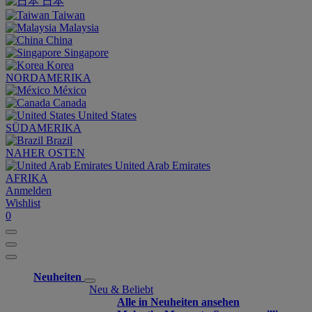
日本
Taiwan
Malaysia
China
Singapore
Korea
NORDAMERIKA
México
Canada
United States
SÜDAMERIKA
Brazil
NAHER OSTEN
United Arab Emirates
AFRIKA
Anmelden
Wishlist
0
Neuheiten
Neu & Beliebt
Alle in Neuheiten ansehen