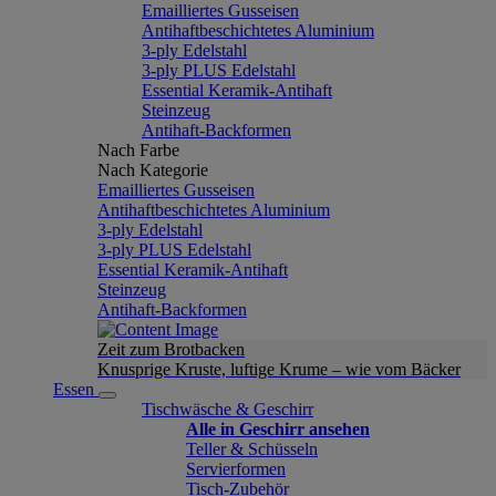
Emailliertes Gusseisen
Antihaftbeschichtetes Aluminium
3-ply Edelstahl
3-ply PLUS Edelstahl
Essential Keramik-Antihaft
Steinzeug
Antihaft-Backformen
Nach Farbe
Nach Kategorie
Emailliertes Gusseisen
Antihaftbeschichtetes Aluminium
3-ply Edelstahl
3-ply PLUS Edelstahl
Essential Keramik-Antihaft
Steinzeug
Antihaft-Backformen
Zeit zum Brotbacken
Knusprige Kruste, luftige Krume – wie vom Bäcker
Essen
Tischwäsche & Geschirr
Alle in Geschirr ansehen
Teller & Schüsseln
Servierformen
Tisch-Zubehör