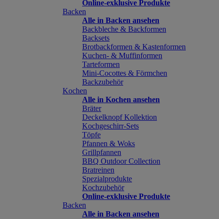
Online-exklusive Produkte
Backen
Alle in Backen ansehen
Backbleche & Backformen
Backsets
Brotbackformen & Kastenformen
Kuchen- & Muffinformen
Tarteformen
Mini-Cocottes & Förmchen
Backzubehör
Kochen
Alle in Kochen ansehen
Bräter
Deckelknopf Kollektion
Kochgeschirr-Sets
Töpfe
Pfannen & Woks
Grillpfannen
BBQ Outdoor Collection
Bratreinen
Spezialprodukte
Kochzubehör
Online-exklusive Produkte
Backen
Alle in Backen ansehen