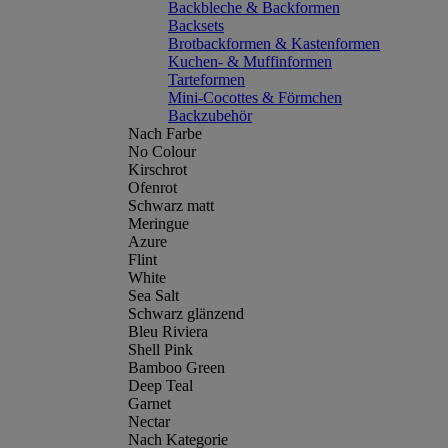
Backbleche & Backformen
Backsets
Brotbackformen & Kastenformen
Kuchen- & Muffinformen
Tarteformen
Mini-Cocottes & Förmchen
Backzubehör
Nach Farbe
No Colour
Kirschrot
Ofenrot
Schwarz matt
Meringue
Azure
Flint
White
Sea Salt
Schwarz glänzend
Bleu Riviera
Shell Pink
Bamboo Green
Deep Teal
Garnet
Nectar
Nach Kategorie