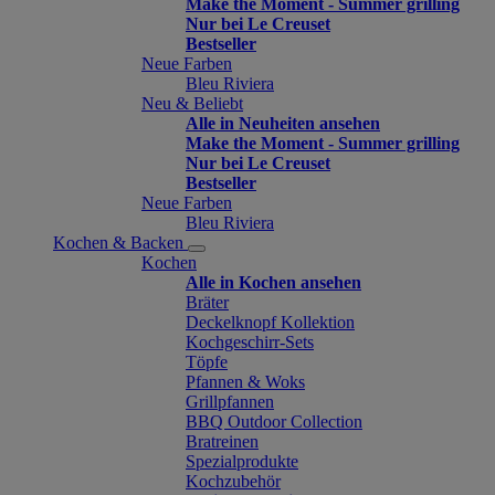
Make the Moment - Summer grilling
Nur bei Le Creuset
Bestseller
Neue Farben
Bleu Riviera
Neu & Beliebt
Alle in Neuheiten ansehen
Make the Moment - Summer grilling
Nur bei Le Creuset
Bestseller
Neue Farben
Bleu Riviera
Kochen & Backen
Kochen
Alle in Kochen ansehen
Bräter
Deckelknopf Kollektion
Kochgeschirr-Sets
Töpfe
Pfannen & Woks
Grillpfannen
BBQ Outdoor Collection
Bratreinen
Spezialprodukte
Kochzubehör