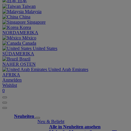
日本
Taiwan
Malaysia
China
Singapore
Korea
NORDAMERIKA
México
Canada
United States
SÜDAMERIKA
Brazil
NAHER OSTEN
United Arab Emirates
AFRIKA
Anmelden
Wishlist
0
Neuheiten
Neu & Beliebt
Alle in Neuheiten ansehen