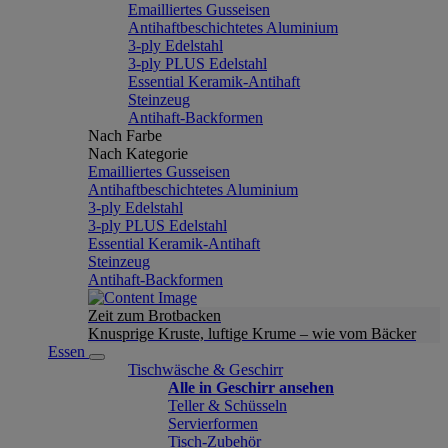
Emailliertes Gusseisen
Antihaftbeschichtetes Aluminium
3-ply Edelstahl
3-ply PLUS Edelstahl
Essential Keramik-Antihaft
Steinzeug
Antihaft-Backformen
Nach Farbe
Nach Kategorie
Emailliertes Gusseisen
Antihaftbeschichtetes Aluminium
3-ply Edelstahl
3-ply PLUS Edelstahl
Essential Keramik-Antihaft
Steinzeug
Antihaft-Backformen
Zeit zum Brotbacken
Knusprige Kruste, luftige Krume – wie vom Bäcker
Essen
Tischwäsche & Geschirr
Alle in Geschirr ansehen
Teller & Schüsseln
Servierformen
Tisch-Zubehör