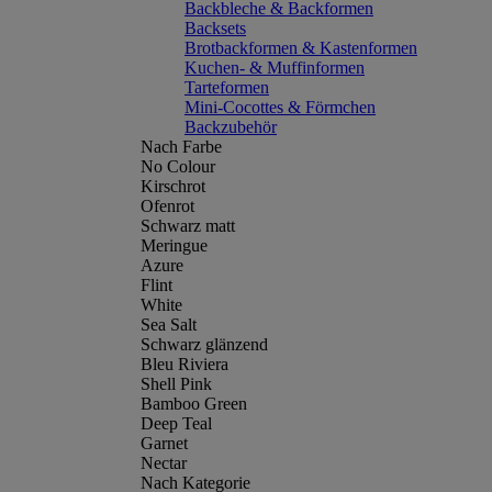
Backbleche & Backformen
Backsets
Brotbackformen & Kastenformen
Kuchen- & Muffinformen
Tarteformen
Mini-Cocottes & Förmchen
Backzubehör
Nach Farbe
No Colour
Kirschrot
Ofenrot
Schwarz matt
Meringue
Azure
Flint
White
Sea Salt
Schwarz glänzend
Bleu Riviera
Shell Pink
Bamboo Green
Deep Teal
Garnet
Nectar
Nach Kategorie