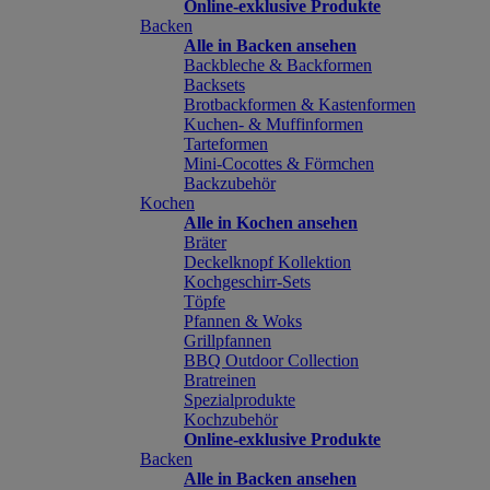
Online-exklusive Produkte
Backen
Alle in Backen ansehen
Backbleche & Backformen
Backsets
Brotbackformen & Kastenformen
Kuchen- & Muffinformen
Tarteformen
Mini-Cocottes & Förmchen
Backzubehör
Kochen
Alle in Kochen ansehen
Bräter
Deckelknopf Kollektion
Kochgeschirr-Sets
Töpfe
Pfannen & Woks
Grillpfannen
BBQ Outdoor Collection
Bratreinen
Spezialprodukte
Kochzubehör
Online-exklusive Produkte
Backen
Alle in Backen ansehen