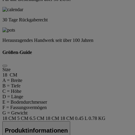
30 Tage Rückgaberecht
Herausragendes Handwerk seit über 100 Jahren
Größen-Guide
Size
18 CM
A = Breite
B = Tiefe
C = Höhe
D = Länge
E = Bodendurchmesser
F = Fassungsvermögen
G = Gewicht
18 CM
5 CM
6.5 CM
18 CM
18 CM
0.45 L
0.78 KG
Produktinformationen