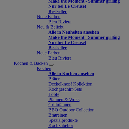
Make the Moment - Summer grilling
Nur bei Le Creuset
Bestseller
Neue Farben
Bleu Riviera
Neu & Beliebt
Alle in Neuheiten ansehen
Make the Moment - Summer grilling
Nur bei Le Creuset
Bestseller
Neue Farben
Bleu Riviera
Kochen & Backen
Kochen
Alle in Kochen ansehen
Bräter
Deckelknopf Kollektion
Kochgeschirr-Sets
Töpfe
Pfannen & Woks
Grillpfannen
BBQ Outdoor Collection
Bratreinen
Spezialprodukte
Kochzubehör