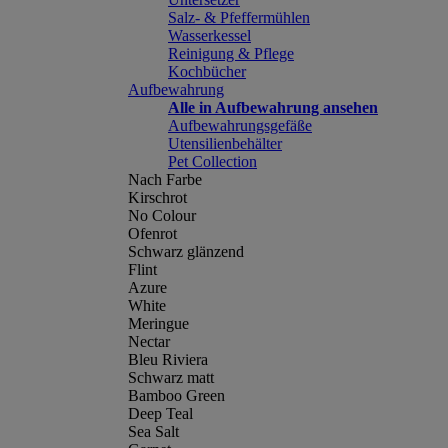
Salz- & Pfeffermühlen
Wasserkessel
Reinigung & Pflege
Kochbücher
Aufbewahrung
Alle in Aufbewahrung ansehen
Aufbewahrungsgefäße
Utensilienbehälter
Pet Collection
Nach Farbe
Kirschrot
No Colour
Ofenrot
Schwarz glänzend
Flint
Azure
White
Meringue
Nectar
Bleu Riviera
Schwarz matt
Bamboo Green
Deep Teal
Sea Salt