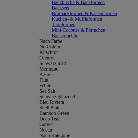
Backbleche & Backformen
Backsets
Brotbackformen & Kastenformen
Kuchen- & Muffinformen
Tarteformen
Mini-Cocottes & Förmchen
Backzubehör
Nach Farbe
No Colour
Kirschrot
Ofenrot
Schwarz matt
Meringue
Azure
Flint
White
Sea Salt
Schwarz glänzend
Bleu Riviera
Shell Pink
Bamboo Green
Deep Teal
Garnet
Nectar
Nach Kategorie