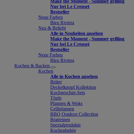
Make the Moment - Summer grilling
Nur bei Le Creuset
Bestseller
Neue Farben
Bleu Riviera
Neu & Beliebt
Alle in Neuheiten ansehen
Make the Moment - Summer grilling
Nur bei Le Creuset
Bestseller
Neue Farben
Bleu Riviera
Kochen & Backen
Kochen
Alle in Kochen ansehen
Bräter
Deckelknopf Kollektion
Kochgeschirr-Sets
Töpfe
Pfannen & Woks
Grillpfannen
BBQ Outdoor Collection
Bratreinen
Spezialprodukte
Kochzubehör