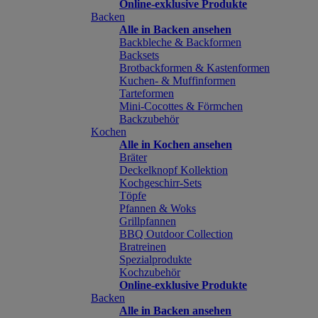
Online-exklusive Produkte
Backen
Alle in Backen ansehen
Backbleche & Backformen
Backsets
Brotbackformen & Kastenformen
Kuchen- & Muffinformen
Tarteformen
Mini-Cocottes & Förmchen
Backzubehör
Kochen
Alle in Kochen ansehen
Bräter
Deckelknopf Kollektion
Kochgeschirr-Sets
Töpfe
Pfannen & Woks
Grillpfannen
BBQ Outdoor Collection
Bratreinen
Spezialprodukte
Kochzubehör
Online-exklusive Produkte
Backen
Alle in Backen ansehen