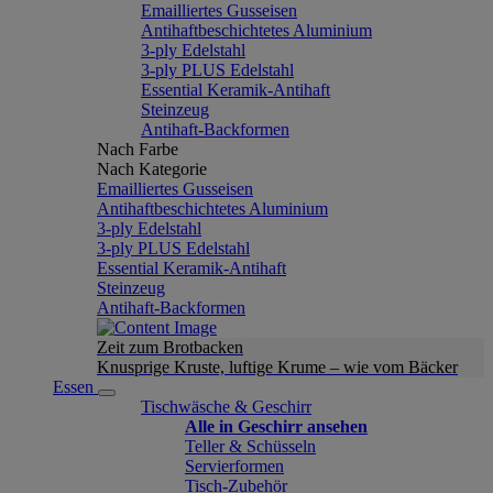
Emailliertes Gusseisen
Antihaftbeschichtetes Aluminium
3-ply Edelstahl
3-ply PLUS Edelstahl
Essential Keramik-Antihaft
Steinzeug
Antihaft-Backformen
Nach Farbe
Nach Kategorie
Emailliertes Gusseisen
Antihaftbeschichtetes Aluminium
3-ply Edelstahl
3-ply PLUS Edelstahl
Essential Keramik-Antihaft
Steinzeug
Antihaft-Backformen
Zeit zum Brotbacken
Knusprige Kruste, luftige Krume – wie vom Bäcker
Essen
Tischwäsche & Geschirr
Alle in Geschirr ansehen
Teller & Schüsseln
Servierformen
Tisch-Zubehör