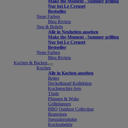
Make the Moment - Summer grilling
Nur bei Le Creuset
Bestseller
Neue Farben
Bleu Riviera
Neu & Beliebt
Alle in Neuheiten ansehen
Make the Moment - Summer grilling
Nur bei Le Creuset
Bestseller
Neue Farben
Bleu Riviera
Kochen & Backen
Kochen
Alle in Kochen ansehen
Bräter
Deckelknopf Kollektion
Kochgeschirr-Sets
Töpfe
Pfannen & Woks
Grillpfannen
BBQ Outdoor Collection
Bratreinen
Spezialprodukte
Kochzubehör