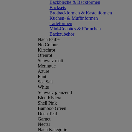
Backbleche & Backformen
Backsets
Brotbackformen & Kastenformen
Kuchen- & Muffinformen
Tarteformen
Mini-Cocottes & Förmchen
Backzubehör
Nach Farbe
No Colour
Kirschrot
Ofenrot
Schwarz matt
Meringue
Azure
Flint
Sea Salt
White
Schwarz glänzend
Bleu Riviera
Shell Pink
Bamboo Green
Deep Teal
Garnet
Nectar
Nach Kategorie