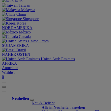
日本
Taiwan
Malaysia
China
Singapore
Korea
NORDAMERIKA
México
Canada
United States
SÜDAMERIKA
Brazil
NAHER OSTEN
United Arab Emirates
AFRIKA
Anmelden
Wishlist
0
Neuheiten
Neu & Beliebt
Alle in Neuheiten ansehen