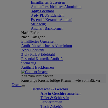
Emailliertes Gusseisen
Antihaftbeschichtetes Aluminium
3-ply Edelstahl
3-ply PLUS Edelstahl
Essential Keramik-Antihaft
Steinzeug
Antihaft-Backformen
Nach Farbe
Nach Kategorie
Emailliertes Gusseisen
Antihaftbeschichtetes Aluminium
3-ply Edelstahl
3-ply PLUS Edelstahl
Essential Keramik-Antihaft
Steinzeug
Antihaft-Backformen
Zeit zum Brotbacken
Knusprige Kruste, luftige Krume – wie vom Bäcker
Essen
Tischwäsche & Geschirr
Alle in Geschirr ansehen
Teller & Schüsseln
Servierformen
Tisch-Zubehör