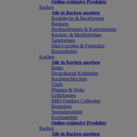
Online-exklusive Produkte
Backen
Alle in Backen ansehen
Backbleche & Backformen
Backsets
Brotbackformen & Kastenformen
Kuchen- & Muffinformen
Tarteformen
Mini-Cocottes & Förmchen
Backzubehör
Kochen
Alle in Kochen ansehen
Bräter
Deckelknopf Kollektion
Kochgeschirr-Sets
Töpfe
Pfannen & Woks
Grillpfannen
BBQ Outdoor Collection
Bratreinen
Spezialprodukte
Kochzubehör
Online-exklusive Produkte
Backen
Alle in Backen ansehen