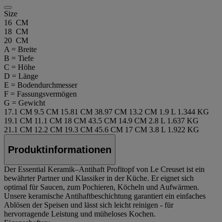
Size
16 CM
18 CM
20 CM
A = Breite
B = Tiefe
C = Höhe
D = Länge
E = Bodendurchmesser
F = Fassungsvermögen
G = Gewicht
17.1 CM
9.5 CM
15.81 CM
38.97 CM
13.2 CM
1.9 L
1.344 KG
19.1 CM
11.1 CM
18 CM
43.5 CM
14.9 CM
2.8 L
1.637 KG
21.1 CM
12.2 CM
19.3 CM
45.6 CM
17 CM
3.8 L
1.922 KG
Produktinformationen
Der Essential Keramik–Antihaft Profitopf von Le Creuset ist ein
bewährter Partner und Klassiker in der Küche. Er eignet sich
optimal für Saucen, zum Pochieren, Köcheln und Aufwärmen.
Unsere keramische Antihaftbeschichtung garantiert ein einfaches
Ablösen der Speisen und lässt sich leicht reinigen - für
hervorragende Leistung und müheloses Kochen.