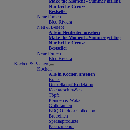
Make the Moment - Summer grilling
Nur bei Le Creuset
Bestseller
Neue Farben
Bleu Riviera
Neu & Beliebt
Alle in Neuheiten ansehen
Make the Moment - Summer grilling
Nur bei Le Creuset
Bestseller
Neue Farben
Bleu Riviera
Kochen & Backen
Kochen
Alle in Kochen ansehen
Bräter
Deckelknopf Kollektion
Kochgeschirr-Sets
Töpfe
Pfannen & Woks
Grillpfannen
BBQ Outdoor Collection
Bratreinen
Spezialprodukte
Kochzubehör