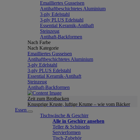
Emailliertes Gusseisen
Antihaftbeschichtetes Aluminium
3-ply Edelstahl
3-ply PLUS Edelstahl
Essential Keramik-Antihaft
Steinzeug
Antihaft-Backformen
Nach Farbe
Nach Kategorie
Emailliertes Gusseisen
Antihaftbeschichtetes Aluminium
3-ply Edelstahl
3-ply PLUS Edelstahl
Essential Keramik-Antihaft
Steinzeug
Antihaft-Backformen
Zeit zum Brotbacken
Knusprige Kruste, luftige Krume – wie vom Bäcker
Essen
Tischwäsche & Geschirr
Alle in Geschirr ansehen
Teller & Schüsseln
Servierformen
Tisch-Zubehör