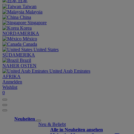
日本
Taiwan
Malaysia
China
Singapore
Korea
NORDAMERIKA
México
Canada
United States
SÜDAMERIKA
Brazil
NAHER OSTEN
United Arab Emirates
AFRIKA
Anmelden
Wishlist
0
Neuheiten
Neu & Beliebt
Alle in Neuheiten ansehen