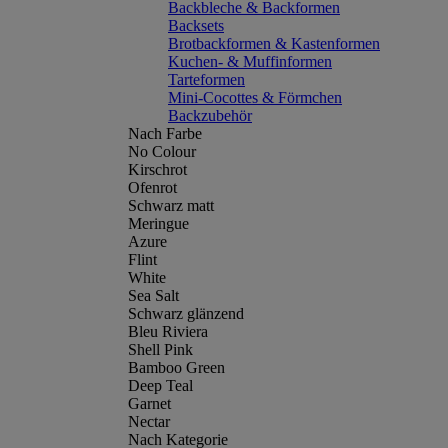
Backbleche & Backformen
Backsets
Brotbackformen & Kastenformen
Kuchen- & Muffinformen
Tarteformen
Mini-Cocottes & Förmchen
Backzubehör
Nach Farbe
No Colour
Kirschrot
Ofenrot
Schwarz matt
Meringue
Azure
Flint
White
Sea Salt
Schwarz glänzend
Bleu Riviera
Shell Pink
Bamboo Green
Deep Teal
Garnet
Nectar
Nach Kategorie