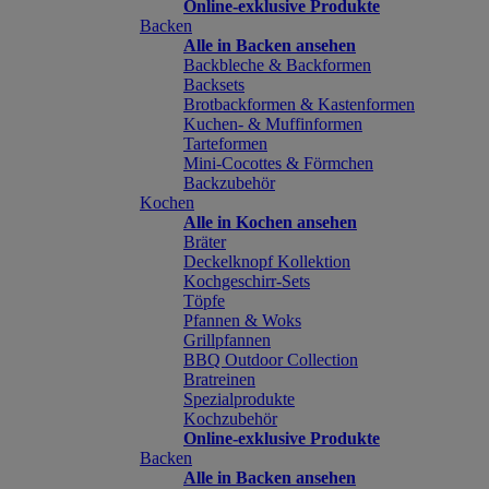
Online-exklusive Produkte
Backen
Alle in Backen ansehen
Backbleche & Backformen
Backsets
Brotbackformen & Kastenformen
Kuchen- & Muffinformen
Tarteformen
Mini-Cocottes & Förmchen
Backzubehör
Kochen
Alle in Kochen ansehen
Bräter
Deckelknopf Kollektion
Kochgeschirr-Sets
Töpfe
Pfannen & Woks
Grillpfannen
BBQ Outdoor Collection
Bratreinen
Spezialprodukte
Kochzubehör
Online-exklusive Produkte
Backen
Alle in Backen ansehen