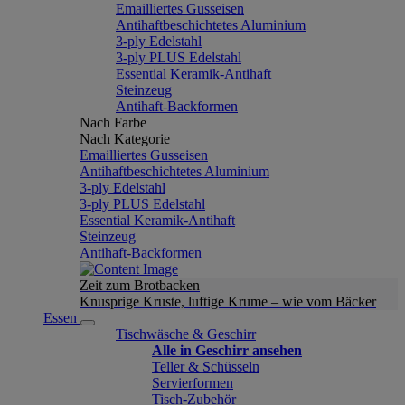
Emailliertes Gusseisen
Antihaftbeschichtetes Aluminium
3-ply Edelstahl
3-ply PLUS Edelstahl
Essential Keramik-Antihaft
Steinzeug
Antihaft-Backformen
Nach Farbe
Nach Kategorie
Emailliertes Gusseisen
Antihaftbeschichtetes Aluminium
3-ply Edelstahl
3-ply PLUS Edelstahl
Essential Keramik-Antihaft
Steinzeug
Antihaft-Backformen
Zeit zum Brotbacken
Knusprige Kruste, luftige Krume – wie vom Bäcker
Essen
Tischwäsche & Geschirr
Alle in Geschirr ansehen
Teller & Schüsseln
Servierformen
Tisch-Zubehör