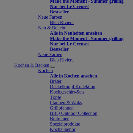
Make the Moment - Summer grilling
Nur bei Le Creuset
Bestseller
Neue Farben
Bleu Riviera
Neu & Beliebt
Alle in Neuheiten ansehen
Make the Moment - Summer grilling
Nur bei Le Creuset
Bestseller
Neue Farben
Bleu Riviera
Kochen & Backen
Kochen
Alle in Kochen ansehen
Bräter
Deckelknopf Kollektion
Kochgeschirr-Sets
Töpfe
Pfannen & Woks
Grillpfannen
BBQ Outdoor Collection
Bratreinen
Spezialprodukte
Kochzubehör