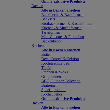
Online-exklusive Produkte
Backen
Alle in Backen ansehen
Backbleche & Backformen
Backsets
Brotbackformen & Kastenformen
Kuchen- & Muffinformen
Tarteformen
Mini-Cocottes & Förmchen
Backzubehör
Kochen
Alle in Kochen ansehen
Bräter
Deckelknopf Kollektion
Kochgeschirr-Sets
Töpfe
Pfannen & Woks
Grillpfannen
BBQ Outdoor Collection
Bratreinen
Spezialprodukte
Kochzubehör
Online-exklusive Produkte
Backen
Alle in Backen ansehen