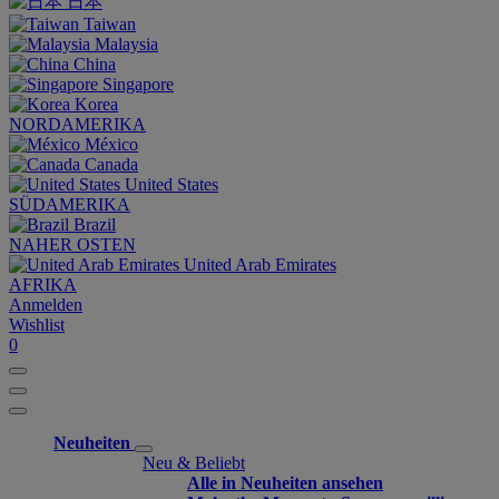
日本
Taiwan
Malaysia
China
Singapore
Korea
NORDAMERIKA
México
Canada
United States
SÜDAMERIKA
Brazil
NAHER OSTEN
United Arab Emirates
AFRIKA
Anmelden
Wishlist
0
Neuheiten
Neu & Beliebt
Alle in Neuheiten ansehen