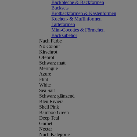
Backbleche & Backformen
Backsets
Brotbackformen & Kastenformen
Kuchen- & Muffinformen
Tarteformen
Mini-Cocottes & Förmchen
Backzubehör
Nach Farbe
No Colour
Kirschrot
Ofenrot
Schwarz matt
Meringue
Azure
Flint
White
Sea Salt
Schwarz glänzend
Bleu Riviera
Shell Pink
Bamboo Green
Deep Teal
Garnet
Nectar
Nach Kategorie