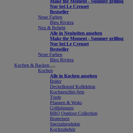
Make the Moment - Summer grilling
Nur bei Le Creuset
Bestseller
Neue Farben
Bleu Riviera
Neu & Beliebt
Alle in Neuheiten ansehen
Make the Moment - Summer grilling
Nur bei Le Creuset
Bestseller
Neue Farben
Bleu Riviera
Kochen & Backen
Kochen
Alle in Kochen ansehen
Bräter
Deckelknopf Kollektion
Kochgeschirr-Sets
Töpfe
Pfannen & Woks
Grillpfannen
BBQ Outdoor Collection
Bratreinen
Spezialprodukte
Kochzubehör