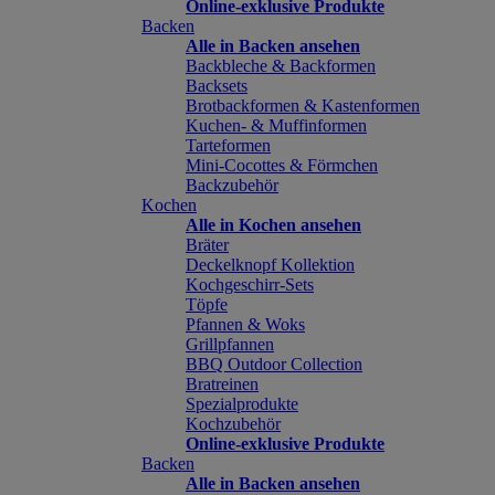
Online-exklusive Produkte
Backen
Alle in Backen ansehen
Backbleche & Backformen
Backsets
Brotbackformen & Kastenformen
Kuchen- & Muffinformen
Tarteformen
Mini-Cocottes & Förmchen
Backzubehör
Kochen
Alle in Kochen ansehen
Bräter
Deckelknopf Kollektion
Kochgeschirr-Sets
Töpfe
Pfannen & Woks
Grillpfannen
BBQ Outdoor Collection
Bratreinen
Spezialprodukte
Kochzubehör
Online-exklusive Produkte
Backen
Alle in Backen ansehen