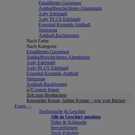
Emailliertes Gusseisen
Antihaftbeschichtetes Aluminium
3-ply Edelstahl
3-ply PLUS Edelstahl
Essential Keramik-Antihaft
Steinzeug
Antihaft-Backformen
Nach Farbe
Nach Kategorie
Emailliertes Gusseisen
Antihaftbeschichtetes Aluminium
3-ply Edelstahl
3-ply PLUS Edelstahl
Essential Keramik-Antihaft
Steinzeug
Antihaft-Backformen
Zeit zum Brotbacken
Knusprige Kruste, luftige Krume – wie vom Bäcker
Essen
Tischwäsche & Geschirr
Alle in Geschirr ansehen
Teller & Schüsseln
Servierformen
Tisch-Zubehör