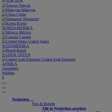
日本
Taiwan
Malaysia
China
Singapore
Korea
NORDAMERIKA
México
Canada
United States
SÜDAMERIKA
Brazil
NAHER OSTEN
United Arab Emirates
AFRIKA
Anmelden
Wishlist
0
Neuheiten
Neu & Beliebt
Alle in Neuheiten ansehen