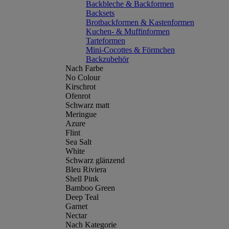
Backbleche & Backformen
Backsets
Brotbackformen & Kastenformen
Kuchen- & Muffinformen
Tarteformen
Mini-Cocottes & Förmchen
Backzubehör
Nach Farbe
No Colour
Kirschrot
Ofenrot
Schwarz matt
Meringue
Azure
Flint
Sea Salt
White
Schwarz glänzend
Bleu Riviera
Shell Pink
Bamboo Green
Deep Teal
Garnet
Nectar
Nach Kategorie