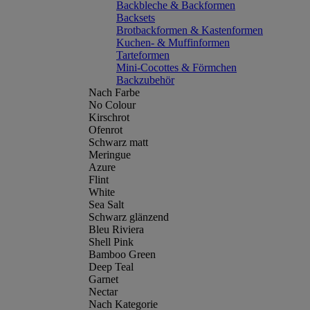
Backbleche & Backformen
Backsets
Brotbackformen & Kastenformen
Kuchen- & Muffinformen
Tarteformen
Mini-Cocottes & Förmchen
Backzubehör
Nach Farbe
No Colour
Kirschrot
Ofenrot
Schwarz matt
Meringue
Azure
Flint
White
Sea Salt
Schwarz glänzend
Bleu Riviera
Shell Pink
Bamboo Green
Deep Teal
Garnet
Nectar
Nach Kategorie