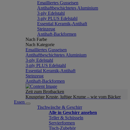
Emailliertes Gusseisen
Antihaftbeschichtetes Aluminium
3-ply Edelstahl
3-ply PLUS Edelstahl
Essential Keramik-Antihaft
Steinzeug
Antihaft-Backformen
Nach Farbe
Nach Kategorie
Emailliertes Gusseisen
Antihaftbeschichtetes Aluminium
3-ply Edelstahl
3-ply PLUS Edelstahl
Essential Keramik-Antihaft
Steinzeug
Antihaft-Backformen
Zeit zum Brotbacken
Knusprige Kruste, luftige Krume – wie vom Bäcker
Essen
Tischwäsche & Geschirr
Alle in Geschirr ansehen
Teller & Schüsseln
Servierformen
Tisch-Zubehör