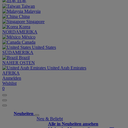
日本
Taiwan
Malaysia
China
Singapore
Korea
NORDAMERIKA
México
Canada
United States
SÜDAMERIKA
Brazil
NAHER OSTEN
United Arab Emirates
AFRIKA
Anmelden
Wishlist
0
Neuheiten
Neu & Beliebt
Alle in Neuheiten ansehen