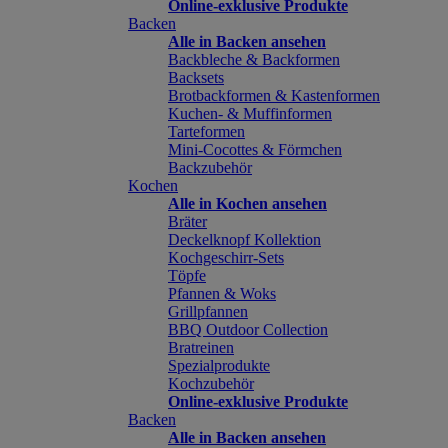
Online-exklusive Produkte
Backen
Alle in Backen ansehen
Backbleche & Backformen
Backsets
Brotbackformen & Kastenformen
Kuchen- & Muffinformen
Tarteformen
Mini-Cocottes & Förmchen
Backzubehör
Kochen
Alle in Kochen ansehen
Bräter
Deckelknopf Kollektion
Kochgeschirr-Sets
Töpfe
Pfannen & Woks
Grillpfannen
BBQ Outdoor Collection
Bratreinen
Spezialprodukte
Kochzubehör
Online-exklusive Produkte
Backen
Alle in Backen ansehen