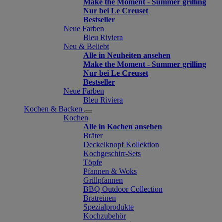
Make the Moment - Summer grilling
Nur bei Le Creuset
Bestseller
Neue Farben
Bleu Riviera
Neu & Beliebt
Alle in Neuheiten ansehen
Make the Moment - Summer grilling
Nur bei Le Creuset
Bestseller
Neue Farben
Bleu Riviera
Kochen & Backen
Kochen
Alle in Kochen ansehen
Bräter
Deckelknopf Kollektion
Kochgeschirr-Sets
Töpfe
Pfannen & Woks
Grillpfannen
BBQ Outdoor Collection
Bratreinen
Spezialprodukte
Kochzubehör