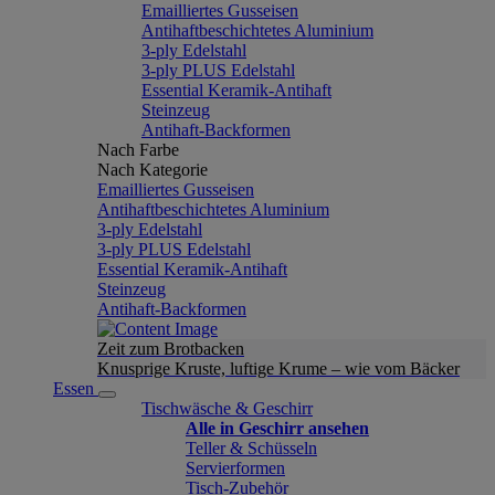
Emailliertes Gusseisen
Antihaftbeschichtetes Aluminium
3-ply Edelstahl
3-ply PLUS Edelstahl
Essential Keramik-Antihaft
Steinzeug
Antihaft-Backformen
Nach Farbe
Nach Kategorie
Emailliertes Gusseisen
Antihaftbeschichtetes Aluminium
3-ply Edelstahl
3-ply PLUS Edelstahl
Essential Keramik-Antihaft
Steinzeug
Antihaft-Backformen
Zeit zum Brotbacken
Knusprige Kruste, luftige Krume – wie vom Bäcker
Essen
Tischwäsche & Geschirr
Alle in Geschirr ansehen
Teller & Schüsseln
Servierformen
Tisch-Zubehör