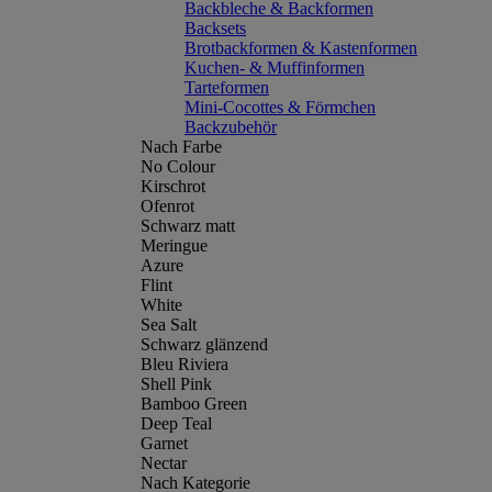
Backbleche & Backformen
Backsets
Brotbackformen & Kastenformen
Kuchen- & Muffinformen
Tarteformen
Mini-Cocottes & Förmchen
Backzubehör
Nach Farbe
No Colour
Kirschrot
Ofenrot
Schwarz matt
Meringue
Azure
Flint
White
Sea Salt
Schwarz glänzend
Bleu Riviera
Shell Pink
Bamboo Green
Deep Teal
Garnet
Nectar
Nach Kategorie