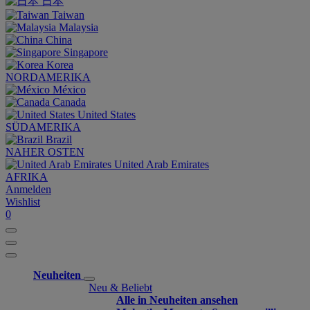
日本
Taiwan
Malaysia
China
Singapore
Korea
NORDAMERIKA
México
Canada
United States
SÜDAMERIKA
Brazil
NAHER OSTEN
United Arab Emirates
AFRIKA
Anmelden
Wishlist
0
Neuheiten
Neu & Beliebt
Alle in Neuheiten ansehen