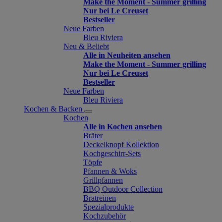
Make the Moment - Summer grilling
Nur bei Le Creuset
Bestseller
Neue Farben
Bleu Riviera
Neu & Beliebt
Alle in Neuheiten ansehen
Make the Moment - Summer grilling
Nur bei Le Creuset
Bestseller
Neue Farben
Bleu Riviera
Kochen & Backen
Kochen
Alle in Kochen ansehen
Bräter
Deckelknopf Kollektion
Kochgeschirr-Sets
Töpfe
Pfannen & Woks
Grillpfannen
BBQ Outdoor Collection
Bratreinen
Spezialprodukte
Kochzubehör