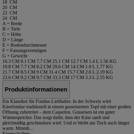
18 CM
20 CM
22 CM
24 CM
A = Breite
B = Tiefe
C = Höhe
D = Länge
E = Bodendurchmesser
F = Fassungsvermögen
G = Gewicht
16.3 CM
8.1 CM
7.7 CM
25.1 CM
12.7 CM
1.4 L
1.56 KG
19.8 CM
7.7 CM
8.2 CM
29.6 CM
14 CM
1.9 L
1.77 KG
21.7 CM
8.5 CM
9 CM
31.4 CM
15.7 CM
2.6 L
2.19 KG
23.6 CM
9.2 CM
9.7 CM
33.3 CM
17 CM
3.3 L
2.55 KG
Produktinformationen
Ein Klassiker für Fondue-Liebhaber. In der Schweiz wird
Käsefondue traditionell in einem gusseisernen Topf mit einer großen
Öffnung zubereitet – dem Caquelon. Gusseisen ist ein guter
Wärmespeicher. Das sorgt dafür, dass der Käse sanft und
gleichmäßig geschmolzen wird. Und er bleibt am Tisch auch länger
warm. Mmmh…
Eigenschaften: