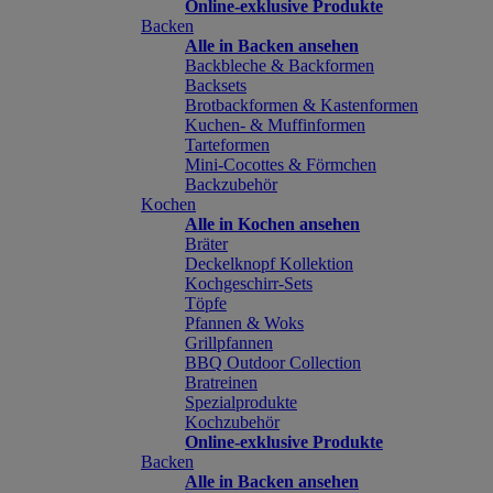
Online-exklusive Produkte
Backen
Alle in Backen ansehen
Backbleche & Backformen
Backsets
Brotbackformen & Kastenformen
Kuchen- & Muffinformen
Tarteformen
Mini-Cocottes & Förmchen
Backzubehör
Kochen
Alle in Kochen ansehen
Bräter
Deckelknopf Kollektion
Kochgeschirr-Sets
Töpfe
Pfannen & Woks
Grillpfannen
BBQ Outdoor Collection
Bratreinen
Spezialprodukte
Kochzubehör
Online-exklusive Produkte
Backen
Alle in Backen ansehen