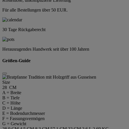
Kostenlose, unkomplizierte Lieferung
Für alle Bestellungen über 50 EUR.
30 Tage Rückgaberecht
Herausragendes Handwerk seit über 100 Jahren
Größen-Guide
Size
28 CM
A = Breite
B = Tiefe
C = Höhe
D = Länge
E = Bodendurchmesser
F = Fassungsvermögen
G = Gewicht
28.9 CM
4.5 CM
8.3 CM
57.1 CM
22 CM
2.6 L
2.69 KG