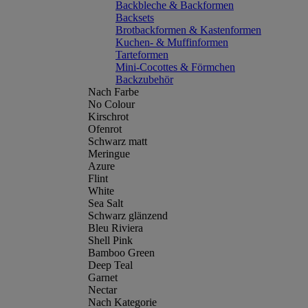
Backbleche & Backformen
Backsets
Brotbackformen & Kastenformen
Kuchen- & Muffinformen
Tarteformen
Mini-Cocottes & Förmchen
Backzubehör
Nach Farbe
No Colour
Kirschrot
Ofenrot
Schwarz matt
Meringue
Azure
Flint
White
Sea Salt
Schwarz glänzend
Bleu Riviera
Shell Pink
Bamboo Green
Deep Teal
Garnet
Nectar
Nach Kategorie