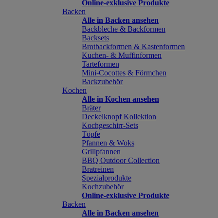
Online-exklusive Produkte
Backen
Alle in Backen ansehen
Backbleche & Backformen
Backsets
Brotbackformen & Kastenformen
Kuchen- & Muffinformen
Tarteformen
Mini-Cocottes & Förmchen
Backzubehör
Kochen
Alle in Kochen ansehen
Bräter
Deckelknopf Kollektion
Kochgeschirr-Sets
Töpfe
Pfannen & Woks
Grillpfannen
BBQ Outdoor Collection
Bratreinen
Spezialprodukte
Kochzubehör
Online-exklusive Produkte
Backen
Alle in Backen ansehen