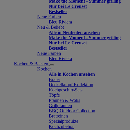
Make the Moment - Summer grilling
Nur bei Le Creuset
Bestseller
Neue Farben
Bleu Riviera
Neu & Beliebt
Alle in Neuheiten ansehen
Make the Moment - Summer grilling
Nur bei Le Creuset
Bestseller
Neue Farben
Bleu Riviera
Kochen & Backen
Kochen
Alle in Kochen ansehen
Bräter
Deckelknopf Kollektion
Kochgeschirr-Sets
Töpfe
Pfannen & Woks
Grillpfannen
BBQ Outdoor Collection
Bratreinen
Spezialprodukte
Kochzubehör