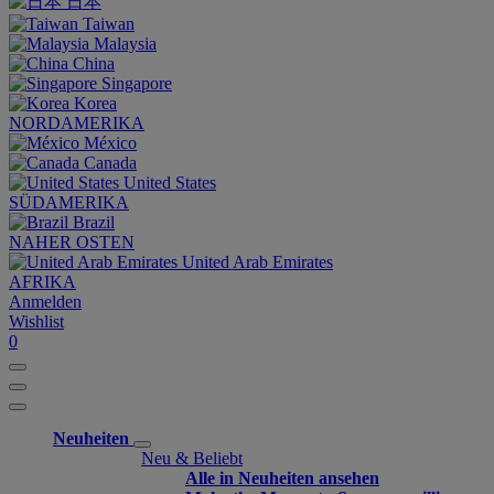
日本
Taiwan
Malaysia
China
Singapore
Korea
NORDAMERIKA
México
Canada
United States
SÜDAMERIKA
Brazil
NAHER OSTEN
United Arab Emirates
AFRIKA
Anmelden
Wishlist
0
Neuheiten
Neu & Beliebt
Alle in Neuheiten ansehen