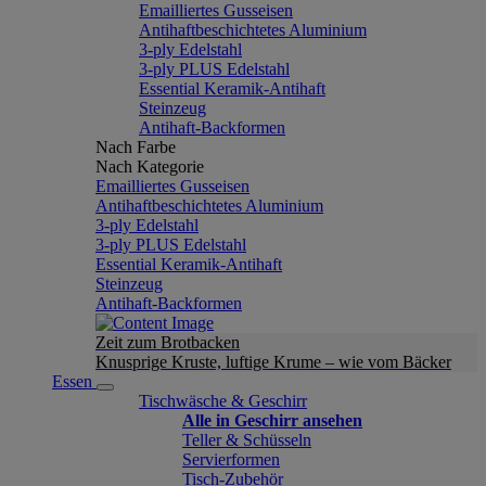
Emailliertes Gusseisen
Antihaftbeschichtetes Aluminium
3-ply Edelstahl
3-ply PLUS Edelstahl
Essential Keramik-Antihaft
Steinzeug
Antihaft-Backformen
Nach Farbe
Nach Kategorie
Emailliertes Gusseisen
Antihaftbeschichtetes Aluminium
3-ply Edelstahl
3-ply PLUS Edelstahl
Essential Keramik-Antihaft
Steinzeug
Antihaft-Backformen
Zeit zum Brotbacken
Knusprige Kruste, luftige Krume – wie vom Bäcker
Essen
Tischwäsche & Geschirr
Alle in Geschirr ansehen
Teller & Schüsseln
Servierformen
Tisch-Zubehör