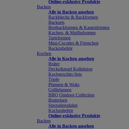
Online-exklusive Produkte
Backen
Alle in Backen ansehen
Backbleche & Backformen
Backsets
Brotbackformen & Kastenformen
Kuchen- & Muffinformen
Tarteformen
Mini-Cocottes & Förmchen
Backzubehör
Kochen
Alle in Kochen ansehen
Bräter
Deckelknopf Kollektion
Kochgeschirr-Sets
Töpfe
Pfannen & Woks
Grillpfannen
BBQ Outdoor Collection
Bratreinen
Spezialprodukte
Kochzubehör
Online-exklusive Produkte
Backen
Alle in Backen ansehen