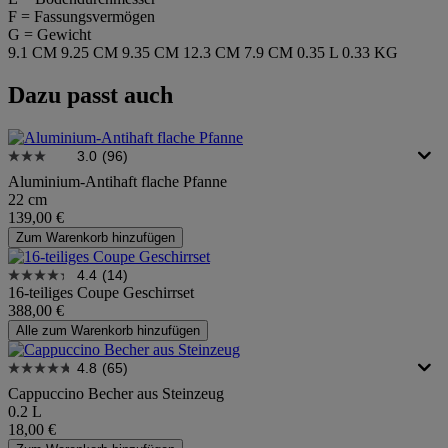
F = Fassungsvermögen
G = Gewicht
9.1 CM
9.25 CM
9.35 CM
12.3 CM
7.9 CM
0.35 L
0.33 KG
Dazu passt auch
3.0
(96)
Aluminium-Antihaft flache Pfanne
22 cm
139,00 €
Zum Warenkorb hinzufügen
4.4
(14)
16-teiliges Coupe Geschirrset
388,00 €
Alle zum Warenkorb hinzufügen
4.8
(65)
Cappuccino Becher aus Steinzeug
0.2 L
18,00 €