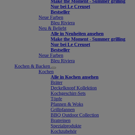
Make the Moment - Summer grilling
Nur bei Le Creuset
Bestseller
Neue Farben
Bleu Riviera
Neu & Beliebt
Alle in Neuheiten ansehen
Make the Moment - Summer grilling
Nur bei Le Creuset
Bestseller
Neue Farben
Bleu Riviera
Kochen & Backen
Kochen
Alle in Kochen ansehen
Bräter
Deckelknopf Kollektion
Kochgeschirr-Sets
Töpfe
Pfannen & Woks
Grillpfannen
BBQ Outdoor Collection
Bratreinen
Spezialprodukte
Kochzubehör