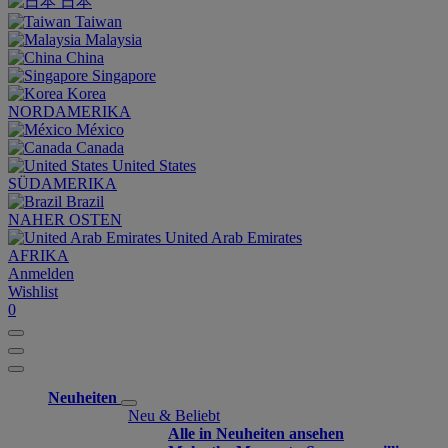
日本
Taiwan
Malaysia
China
Singapore
Korea
NORDAMERIKA
México
Canada
United States
SÜDAMERIKA
Brazil
NAHER OSTEN
United Arab Emirates
AFRIKA
Anmelden
Wishlist
0
Neuheiten
Neu & Beliebt
Alle in Neuheiten ansehen