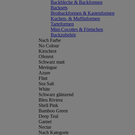
Backbleche & Backformen
Backsets
Brotbackformen & Kastenformen
Kuchen- & Muffinformen
Tarteformen
Mini-Cocottes & Förmchen
Backzubehör
Nach Farbe
No Colour
Kirschrot
Ofenrot
Schwarz matt
Meringue
Azure
Flint
Sea Salt
White
Schwarz glänzend
Bleu Riviera
Shell Pink
Bamboo Green
Deep Teal
Garnet
Nectar
Nach Kategorie