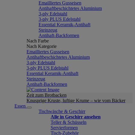
Emailliertes Gusseisen
Antihaftbeschichtetes Aluminium
3-ply Edelstahl
3-ply PLUS Edelstahl
Essential Keramik-Antihaft
Steinzeug
Antihaft-Backformen
Nach Farbe
Nach Kategorie
Emailliertes Gusseisen
Antihaftbeschichtetes Aluminium
3-ply Edelstahl
3-ply PLUS Edelstahl
Essential Keramik-Antihaft
Steinzeug
Antihaft-Backformen
Zeit zum Brotbacken
Knusprige Kruste, luftige Krume – wie vom Bäcker
Essen
Tischwäsche & Geschirr
Alle in Geschirr ansehen
Teller & Schüsseln
Servierformen
Tisch-Zubehör