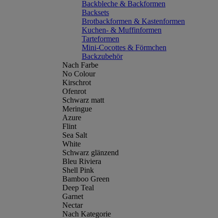
Backbleche & Backformen
Backsets
Brotbackformen & Kastenformen
Kuchen- & Muffinformen
Tarteformen
Mini-Cocottes & Förmchen
Backzubehör
Nach Farbe
No Colour
Kirschrot
Ofenrot
Schwarz matt
Meringue
Azure
Flint
Sea Salt
White
Schwarz glänzend
Bleu Riviera
Shell Pink
Bamboo Green
Deep Teal
Garnet
Nectar
Nach Kategorie