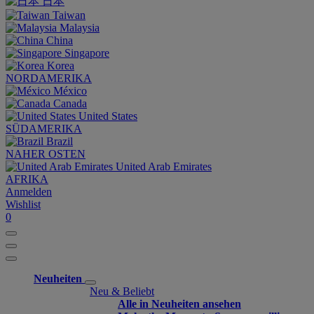
日本
Taiwan
Malaysia
China
Singapore
Korea
NORDAMERIKA
México
Canada
United States
SÜDAMERIKA
Brazil
NAHER OSTEN
United Arab Emirates
AFRIKA
Anmelden
Wishlist
0
Neuheiten
Neu & Beliebt
Alle in Neuheiten ansehen