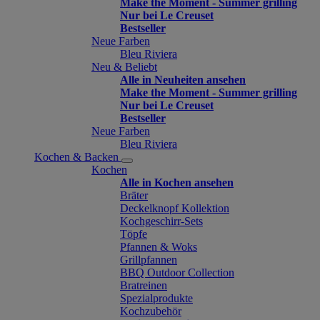
Make the Moment - Summer grilling
Nur bei Le Creuset
Bestseller
Neue Farben
Bleu Riviera
Neu & Beliebt
Alle in Neuheiten ansehen
Make the Moment - Summer grilling
Nur bei Le Creuset
Bestseller
Neue Farben
Bleu Riviera
Kochen & Backen
Kochen
Alle in Kochen ansehen
Bräter
Deckelknopf Kollektion
Kochgeschirr-Sets
Töpfe
Pfannen & Woks
Grillpfannen
BBQ Outdoor Collection
Bratreinen
Spezialprodukte
Kochzubehör