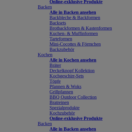
Online-exklusive Produkte
Backen
Alle in Backen ansehen
Backbleche & Backformen
Backsets
Brotbackformen & Kastenformen
Kuchen- & Muffinformen
Tarteformen
Mini-Cocottes & Förmchen
Backzubehör
Kochen
Alle in Kochen ansehen
Bräter
Deckelknopf Kollektion
Kochgeschirr-Sets
Töpfe
Pfannen & Woks
Grillpfannen
BBQ Outdoor Collection
Bratreinen
Spezialprodukte
Kochzubehör
Online-exklusive Produkte
Backen
Alle in Backen ansehen