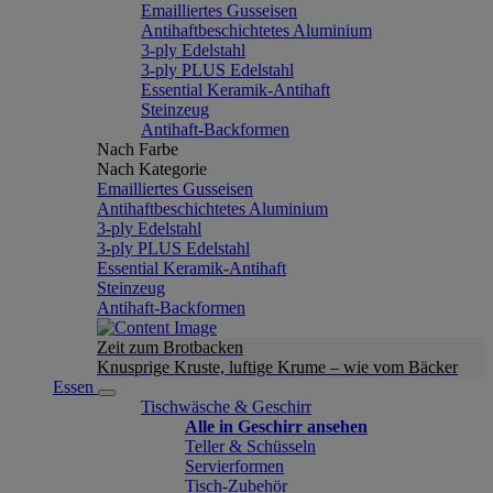
Emailliertes Gusseisen
Antihaftbeschichtetes Aluminium
3-ply Edelstahl
3-ply PLUS Edelstahl
Essential Keramik-Antihaft
Steinzeug
Antihaft-Backformen
Nach Farbe
Nach Kategorie
Emailliertes Gusseisen
Antihaftbeschichtetes Aluminium
3-ply Edelstahl
3-ply PLUS Edelstahl
Essential Keramik-Antihaft
Steinzeug
Antihaft-Backformen
Zeit zum Brotbacken
Knusprige Kruste, luftige Krume – wie vom Bäcker
Essen
Tischwäsche & Geschirr
Alle in Geschirr ansehen
Teller & Schüsseln
Servierformen
Tisch-Zubehör