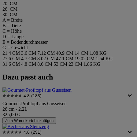
20 CM
26 CM
30 CM
A = Breite
B = Tiefe
C = Höhe
D = Länge
E = Bodendurchmesser
G = Gewicht
21.4 CM
3.6 CM
7.12 CM
40.9 CM
14 CM
1.08 KG
27.6 CM
4.7 CM
8.02 CM
47.1 CM
19.02 CM
1.54 KG
31.6 CM
4.8 CM
8.6 CM
53 CM
23 CM
1.86 KG
Dazu passt auch
4.8
(185)
Gourmet-Profitopf aus Gusseisen
26 cm - 2.2L
325,00 €
Zum Warenkorb hinzufügen
4.8
(291)