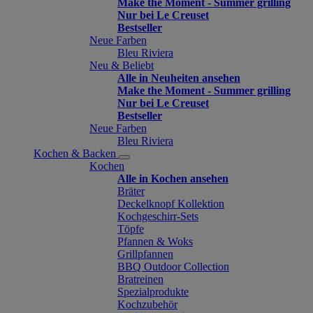
Make the Moment - Summer grilling
Nur bei Le Creuset
Bestseller
Neue Farben
Bleu Riviera
Neu & Beliebt
Alle in Neuheiten ansehen
Make the Moment - Summer grilling
Nur bei Le Creuset
Bestseller
Neue Farben
Bleu Riviera
Kochen & Backen
Kochen
Alle in Kochen ansehen
Bräter
Deckelknopf Kollektion
Kochgeschirr-Sets
Töpfe
Pfannen & Woks
Grillpfannen
BBQ Outdoor Collection
Bratreinen
Spezialprodukte
Kochzubehör