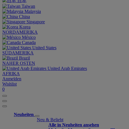
日本
Taiwan
Malaysia
China
Singapore
Korea
NORDAMERIKA
México
Canada
United States
SÜDAMERIKA
Brazil
NAHER OSTEN
United Arab Emirates
AFRIKA
Anmelden
Wishlist
0
Neuheiten
Neu & Beliebt
Alle in Neuheiten ansehen