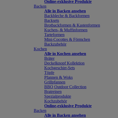
Online-exklusive Produkte
Backen
Alle in Backen ansehen
Backbleche & Backformen
Backsets
Brotbackformen & Kastenformen
Kuchen- & Muffinformen
Tarteformen
Mini-Cocottes & Förmchen
Backzubehör
Kochen
Alle in Kochen ansehen
Bräter
Deckelknopf Kollektion
Kochgeschirr-Sets
Töpfe
Pfannen & Woks
Grillpfannen
BBQ Outdoor Collection
Bratreinen
Spezialprodukte
Kochzubehör
Online-exklusive Produkte
Backen
Alle in Backen ansehen