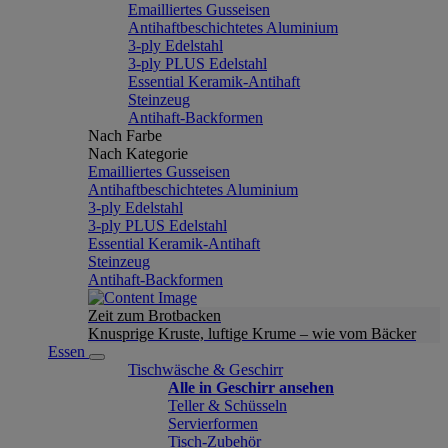
Emailliertes Gusseisen
Antihaftbeschichtetes Aluminium
3-ply Edelstahl
3-ply PLUS Edelstahl
Essential Keramik-Antihaft
Steinzeug
Antihaft-Backformen
Nach Farbe
Nach Kategorie
Emailliertes Gusseisen
Antihaftbeschichtetes Aluminium
3-ply Edelstahl
3-ply PLUS Edelstahl
Essential Keramik-Antihaft
Steinzeug
Antihaft-Backformen
Zeit zum Brotbacken
Knusprige Kruste, luftige Krume – wie vom Bäcker
Essen
Tischwäsche & Geschirr
Alle in Geschirr ansehen
Teller & Schüsseln
Servierformen
Tisch-Zubehör