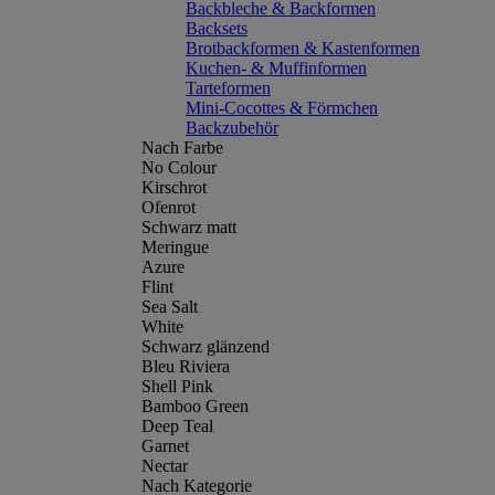
Backbleche & Backformen
Backsets
Brotbackformen & Kastenformen
Kuchen- & Muffinformen
Tarteformen
Mini-Cocottes & Förmchen
Backzubehör
Nach Farbe
No Colour
Kirschrot
Ofenrot
Schwarz matt
Meringue
Azure
Flint
Sea Salt
White
Schwarz glänzend
Bleu Riviera
Shell Pink
Bamboo Green
Deep Teal
Garnet
Nectar
Nach Kategorie