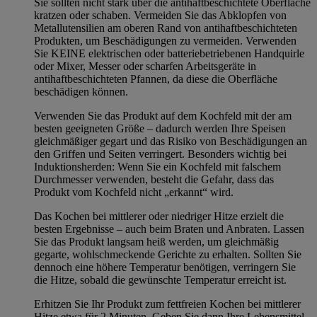
Sie sollten nicht stark über die antihaftbeschichtete Oberfläche
kratzen oder schaben. Vermeiden Sie das Abklopfen von
Metallutensilien am oberen Rand von antihaftbeschichteten
Produkten, um Beschädigungen zu vermeiden. Verwenden
Sie KEINE elektrischen oder batteriebetriebenen Handquirle
oder Mixer, Messer oder scharfen Arbeitsgeräte in
antihaftbeschichteten Pfannen, da diese die Oberfläche
beschädigen können.
Verwenden Sie das Produkt auf dem Kochfeld mit der am
besten geeigneten Größe – dadurch werden Ihre Speisen
gleichmäßiger gegart und das Risiko von Beschädigungen an
den Griffen und Seiten verringert. Besonders wichtig bei
Induktionsherden: Wenn Sie ein Kochfeld mit falschem
Durchmesser verwenden, besteht die Gefahr, dass das
Produkt vom Kochfeld nicht „erkannt“ wird.
Das Kochen bei mittlerer oder niedriger Hitze erzielt die
besten Ergebnisse – auch beim Braten und Anbraten. Lassen
Sie das Produkt langsam heiß werden, um gleichmäßig
gegarte, wohlschmeckende Gerichte zu erhalten. Sollten Sie
dennoch eine höhere Temperatur benötigen, verringern Sie
die Hitze, sobald die gewünschte Temperatur erreicht ist.
Erhitzen Sie Ihr Produkt zum fettfreien Kochen bei mittlerer
Hitze etwa für 2 Minuten. Geben Sie dann Ihre Lebensmittel