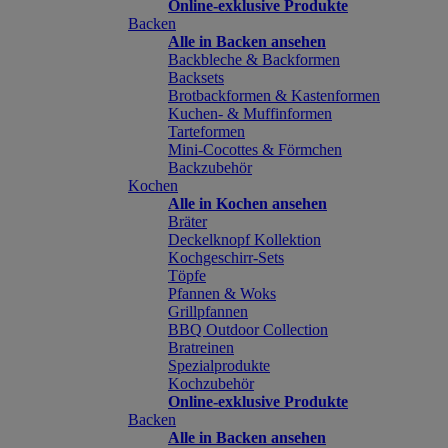
Online-exklusive Produkte
Backen
Alle in Backen ansehen
Backbleche & Backformen
Backsets
Brotbackformen & Kastenformen
Kuchen- & Muffinformen
Tarteformen
Mini-Cocottes & Förmchen
Backzubehör
Kochen
Alle in Kochen ansehen
Bräter
Deckelknopf Kollektion
Kochgeschirr-Sets
Töpfe
Pfannen & Woks
Grillpfannen
BBQ Outdoor Collection
Bratreinen
Spezialprodukte
Kochzubehör
Online-exklusive Produkte
Backen
Alle in Backen ansehen