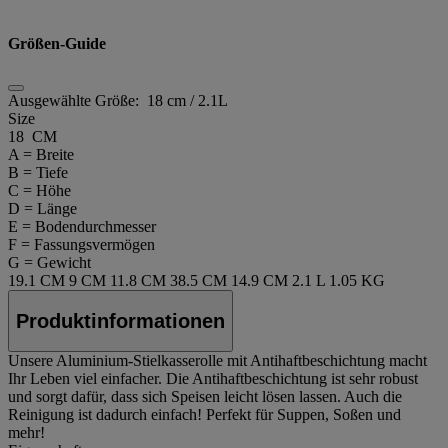
Größen-Guide
Ausgewählte Größe:
18 cm / 2.1L
Size
18 CM
A = Breite
B = Tiefe
C = Höhe
D = Länge
E = Bodendurchmesser
F = Fassungsvermögen
G = Gewicht
19.1 CM
9 CM
11.8 CM
38.5 CM
14.9 CM
2.1 L
1.05 KG
Produktinformationen
Unsere Aluminium-Stielkasserolle mit Antihaftbeschichtung macht
Ihr Leben viel einfacher. Die Antihaftbeschichtung ist sehr robust
und sorgt dafür, dass sich Speisen leicht lösen lassen. Auch die
Reinigung ist dadurch einfach! Perfekt für Suppen, Soßen und
mehr!