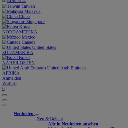
日本
Taiwan
Malaysia
China
Singapore
Korea
NORDAMERIKA
México
Canada
United States
SÜDAMERIKA
Brazil
NAHER OSTEN
United Arab Emirates
AFRIKA
Anmelden
Wishlist
0
Neuheiten
Neu & Beliebt
Alle in Neuheiten ansehen