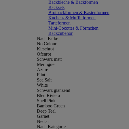
Backbleche & Backformen
Backsets
Brotbackformen & Kastenformen
Kuchen- & Muffinformen
Tarteformen
Mini-Cocottes & Förmchen
Backzubehör
Nach Farbe
No Colour
Kirschrot
Ofenrot
Schwarz matt
Meringue
Azure
Flint
Sea Salt
White
Schwarz glänzend
Bleu Riviera
Shell Pink
Bamboo Green
Deep Teal
Garnet
Nectar
Nach Kategorie