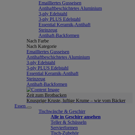
Emailliertes Gusseisen
Antihaftbeschichtetes Aluminium
3-ply Edelstahl
3-ply PLUS Edelstahl
Essential Keramik-Antihaft
Steinzeug
Antihaft-Backformen
Nach Farbe
Nach Kategorie
Emailliertes Gusseisen
Antihaftbeschichtetes Aluminium
3-ply Edelstahl
3-ply PLUS Edelstahl
Essential Keramik-Antihaft
Steinzeug
Antihaft-Backformen
Zeit zum Brotbacken
Knusprige Kruste, luftige Krume – wie vom Bäcker
Essen
Tischwäsche & Geschirr
Alle in Geschirr ansehen
Teller & Schüsseln
Servierformen
Tisch-Zubehör