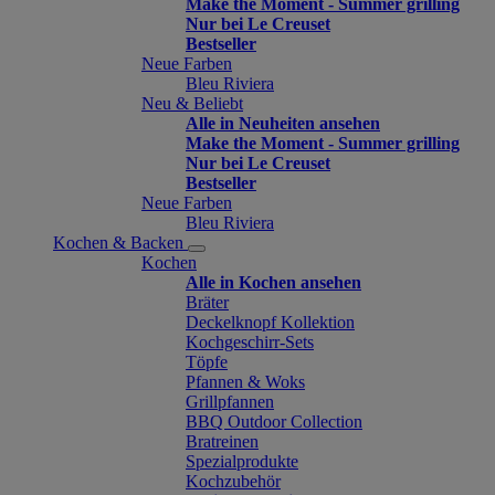
Make the Moment - Summer grilling
Nur bei Le Creuset
Bestseller
Neue Farben
Bleu Riviera
Neu & Beliebt
Alle in Neuheiten ansehen
Make the Moment - Summer grilling
Nur bei Le Creuset
Bestseller
Neue Farben
Bleu Riviera
Kochen & Backen
Kochen
Alle in Kochen ansehen
Bräter
Deckelknopf Kollektion
Kochgeschirr-Sets
Töpfe
Pfannen & Woks
Grillpfannen
BBQ Outdoor Collection
Bratreinen
Spezialprodukte
Kochzubehör