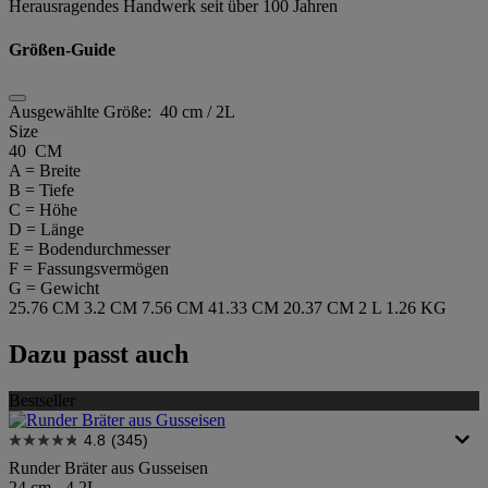
Herausragendes Handwerk seit über 100 Jahren
Größen-Guide
Ausgewählte Größe:
40 cm / 2L
Size
40 CM
A = Breite
B = Tiefe
C = Höhe
D = Länge
E = Bodendurchmesser
F = Fassungsvermögen
G = Gewicht
25.76 CM
3.2 CM
7.56 CM
41.33 CM
20.37 CM
2 L
1.26 KG
Dazu passt auch
Bestseller
4.8
(345)
Runder Bräter aus Gusseisen
24 cm - 4.2L