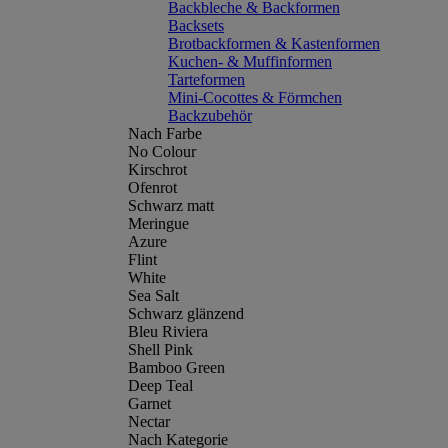
Backbleche & Backformen
Backsets
Brotbackformen & Kastenformen
Kuchen- & Muffinformen
Tarteformen
Mini-Cocottes & Förmchen
Backzubehör
Nach Farbe
No Colour
Kirschrot
Ofenrot
Schwarz matt
Meringue
Azure
Flint
White
Sea Salt
Schwarz glänzend
Bleu Riviera
Shell Pink
Bamboo Green
Deep Teal
Garnet
Nectar
Nach Kategorie