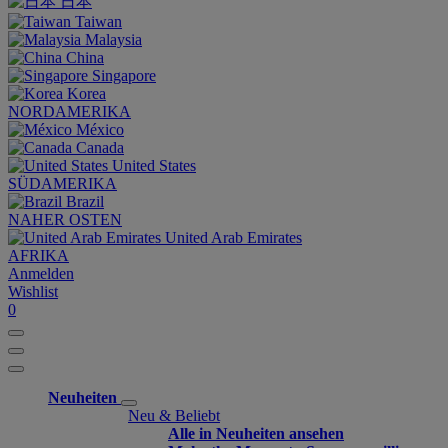
日本
Taiwan
Malaysia
China
Singapore
Korea
NORDAMERIKA
México
Canada
United States
SÜDAMERIKA
Brazil
NAHER OSTEN
United Arab Emirates
AFRIKA
Anmelden
Wishlist
0
Neuheiten
Neu & Beliebt
Alle in Neuheiten ansehen