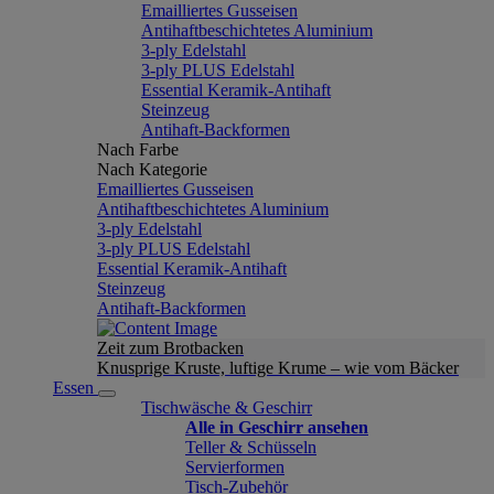
Emailliertes Gusseisen
Antihaftbeschichtetes Aluminium
3-ply Edelstahl
3-ply PLUS Edelstahl
Essential Keramik-Antihaft
Steinzeug
Antihaft-Backformen
Nach Farbe
Nach Kategorie
Emailliertes Gusseisen
Antihaftbeschichtetes Aluminium
3-ply Edelstahl
3-ply PLUS Edelstahl
Essential Keramik-Antihaft
Steinzeug
Antihaft-Backformen
Zeit zum Brotbacken
Knusprige Kruste, luftige Krume – wie vom Bäcker
Essen
Tischwäsche & Geschirr
Alle in Geschirr ansehen
Teller & Schüsseln
Servierformen
Tisch-Zubehör