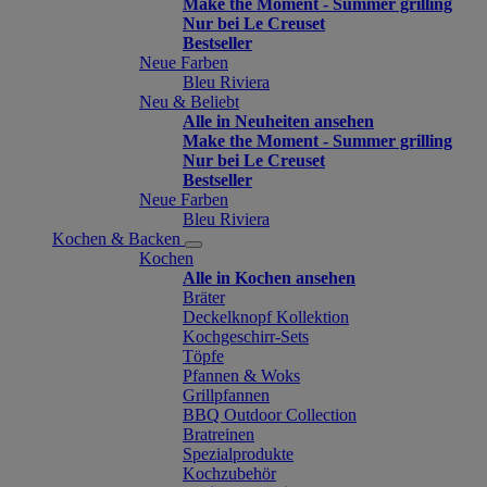
Make the Moment - Summer grilling
Nur bei Le Creuset
Bestseller
Neue Farben
Bleu Riviera
Neu & Beliebt
Alle in Neuheiten ansehen
Make the Moment - Summer grilling
Nur bei Le Creuset
Bestseller
Neue Farben
Bleu Riviera
Kochen & Backen
Kochen
Alle in Kochen ansehen
Bräter
Deckelknopf Kollektion
Kochgeschirr-Sets
Töpfe
Pfannen & Woks
Grillpfannen
BBQ Outdoor Collection
Bratreinen
Spezialprodukte
Kochzubehör