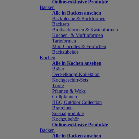
Online-exklusive Produkte
Backen
Alle in Backen ansehen
Backbleche & Backformen
Backsets
Brotbackformen & Kastenformen
Kuchen- & Muffinformen
Tarteformen
Mini-Cocottes & Förmchen
Backzubehör
Kochen
Alle in Kochen ansehen
Bräter
Deckelknopf Kollektion
Kochgeschirr-Sets
Töpfe
Pfannen & Woks
Grillpfannen
BBQ Outdoor Collection
Bratreinen
Spezialprodukte
Kochzubehör
Online-exklusive Produkte
Backen
Alle in Backen ansehen