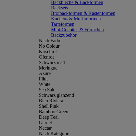
Backbleche & Backformen
Backsets
Brotbackformen & Kastenformen
Kuchen- & Muffinformen
Tarteformen
Mini-Cocottes & Förmchen
Backzubehör
Nach Farbe
No Colour
Kirschrot
Ofenrot
Schwarz matt
Meringue
Azure
Flint
White
Sea Salt
Schwarz glänzend
Bleu Riviera
Shell Pink
Bamboo Green
Deep Teal
Garnet
Nectar
Nach Kategorie