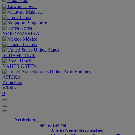
日本
Taiwan
Malaysia
China
Singapore
Korea
NORDAMERIKA
México
Canada
United States
SÜDAMERIKA
Brazil
NAHER OSTEN
United Arab Emirates
AFRIKA
Anmelden
Wishlist
0
Neuheiten
Neu & Beliebt
Alle in Neuheiten ansehen