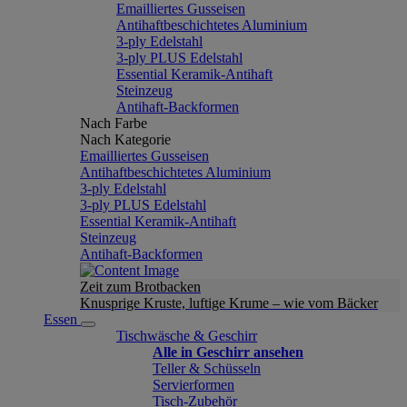
Emailliertes Gusseisen
Antihaftbeschichtetes Aluminium
3-ply Edelstahl
3-ply PLUS Edelstahl
Essential Keramik-Antihaft
Steinzeug
Antihaft-Backformen
Nach Farbe
Nach Kategorie
Emailliertes Gusseisen
Antihaftbeschichtetes Aluminium
3-ply Edelstahl
3-ply PLUS Edelstahl
Essential Keramik-Antihaft
Steinzeug
Antihaft-Backformen
Zeit zum Brotbacken
Knusprige Kruste, luftige Krume – wie vom Bäcker
Essen
Tischwäsche & Geschirr
Alle in Geschirr ansehen
Teller & Schüsseln
Servierformen
Tisch-Zubehör