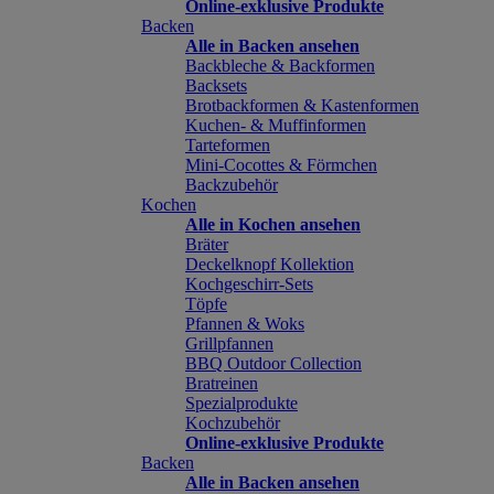
Online-exklusive Produkte
Backen
Alle in Backen ansehen
Backbleche & Backformen
Backsets
Brotbackformen & Kastenformen
Kuchen- & Muffinformen
Tarteformen
Mini-Cocottes & Förmchen
Backzubehör
Kochen
Alle in Kochen ansehen
Bräter
Deckelknopf Kollektion
Kochgeschirr-Sets
Töpfe
Pfannen & Woks
Grillpfannen
BBQ Outdoor Collection
Bratreinen
Spezialprodukte
Kochzubehör
Online-exklusive Produkte
Backen
Alle in Backen ansehen