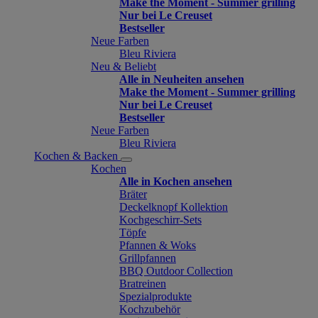
Make the Moment - Summer grilling
Nur bei Le Creuset
Bestseller
Neue Farben
Bleu Riviera
Neu & Beliebt
Alle in Neuheiten ansehen
Make the Moment - Summer grilling
Nur bei Le Creuset
Bestseller
Neue Farben
Bleu Riviera
Kochen & Backen
Kochen
Alle in Kochen ansehen
Bräter
Deckelknopf Kollektion
Kochgeschirr-Sets
Töpfe
Pfannen & Woks
Grillpfannen
BBQ Outdoor Collection
Bratreinen
Spezialprodukte
Kochzubehör