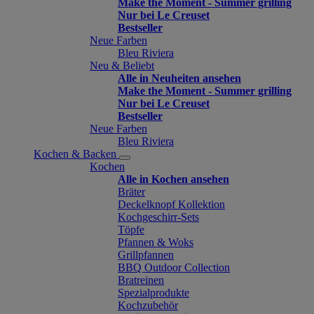
Make the Moment - Summer grilling
Nur bei Le Creuset
Bestseller
Neue Farben
Bleu Riviera
Neu & Beliebt
Alle in Neuheiten ansehen
Make the Moment - Summer grilling
Nur bei Le Creuset
Bestseller
Neue Farben
Bleu Riviera
Kochen & Backen
Kochen
Alle in Kochen ansehen
Bräter
Deckelknopf Kollektion
Kochgeschirr-Sets
Töpfe
Pfannen & Woks
Grillpfannen
BBQ Outdoor Collection
Bratreinen
Spezialprodukte
Kochzubehör