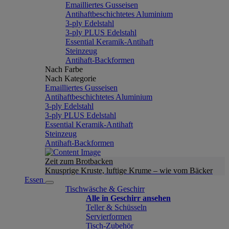
Emailliertes Gusseisen
Antihaftbeschichtetes Aluminium
3-ply Edelstahl
3-ply PLUS Edelstahl
Essential Keramik-Antihaft
Steinzeug
Antihaft-Backformen
Nach Farbe
Nach Kategorie
Emailliertes Gusseisen
Antihaftbeschichtetes Aluminium
3-ply Edelstahl
3-ply PLUS Edelstahl
Essential Keramik-Antihaft
Steinzeug
Antihaft-Backformen
Zeit zum Brotbacken
Knusprige Kruste, luftige Krume – wie vom Bäcker
Essen
Tischwäsche & Geschirr
Alle in Geschirr ansehen
Teller & Schüsseln
Servierformen
Tisch-Zubehör