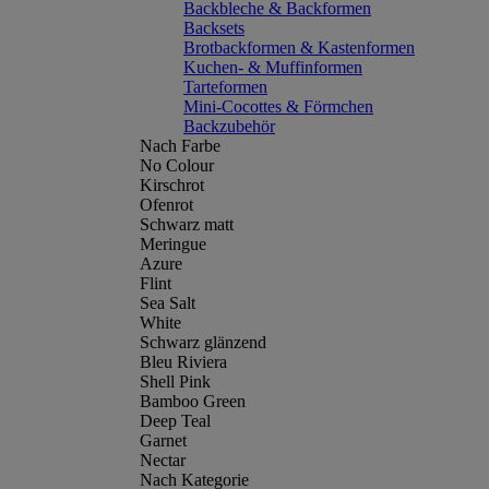
Backbleche & Backformen
Backsets
Brotbackformen & Kastenformen
Kuchen- & Muffinformen
Tarteformen
Mini-Cocottes & Förmchen
Backzubehör
Nach Farbe
No Colour
Kirschrot
Ofenrot
Schwarz matt
Meringue
Azure
Flint
Sea Salt
White
Schwarz glänzend
Bleu Riviera
Shell Pink
Bamboo Green
Deep Teal
Garnet
Nectar
Nach Kategorie