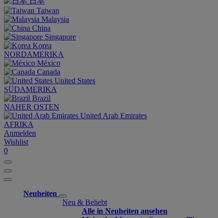
日本
Taiwan
Malaysia
China
Singapore
Korea
NORDAMERIKA
México
Canada
United States
SÜDAMERIKA
Brazil
NAHER OSTEN
United Arab Emirates
AFRIKA
Anmelden
Wishlist
0
Neuheiten
Neu & Beliebt
Alle in Neuheiten ansehen