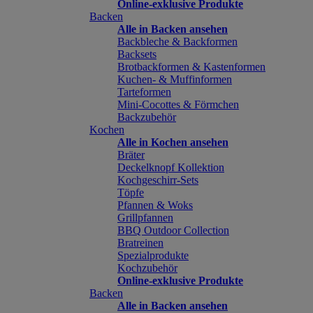
Online-exklusive Produkte
Backen
Alle in Backen ansehen
Backbleche & Backformen
Backsets
Brotbackformen & Kastenformen
Kuchen- & Muffinformen
Tarteformen
Mini-Cocottes & Förmchen
Backzubehör
Kochen
Alle in Kochen ansehen
Bräter
Deckelknopf Kollektion
Kochgeschirr-Sets
Töpfe
Pfannen & Woks
Grillpfannen
BBQ Outdoor Collection
Bratreinen
Spezialprodukte
Kochzubehör
Online-exklusive Produkte
Backen
Alle in Backen ansehen