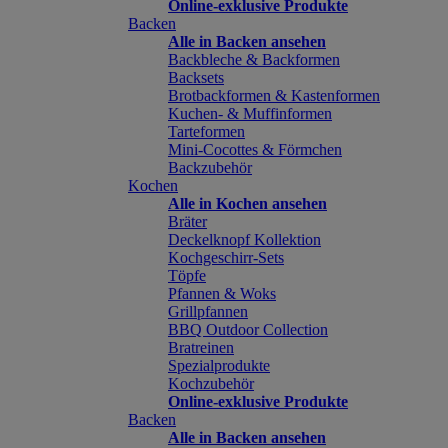
Online-exklusive Produkte
Backen
Alle in Backen ansehen
Backbleche & Backformen
Backsets
Brotbackformen & Kastenformen
Kuchen- & Muffinformen
Tarteformen
Mini-Cocottes & Förmchen
Backzubehör
Kochen
Alle in Kochen ansehen
Bräter
Deckelknopf Kollektion
Kochgeschirr-Sets
Töpfe
Pfannen & Woks
Grillpfannen
BBQ Outdoor Collection
Bratreinen
Spezialprodukte
Kochzubehör
Online-exklusive Produkte
Backen
Alle in Backen ansehen