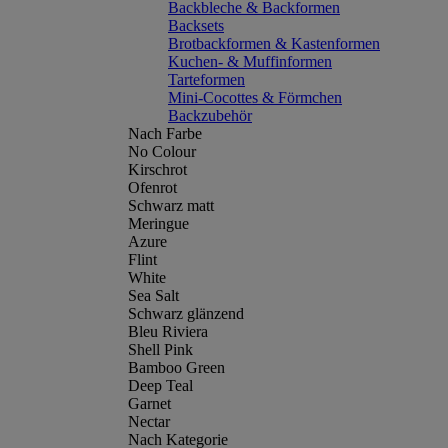
Backbleche & Backformen
Backsets
Brotbackformen & Kastenformen
Kuchen- & Muffinformen
Tarteformen
Mini-Cocottes & Förmchen
Backzubehör
Nach Farbe
No Colour
Kirschrot
Ofenrot
Schwarz matt
Meringue
Azure
Flint
White
Sea Salt
Schwarz glänzend
Bleu Riviera
Shell Pink
Bamboo Green
Deep Teal
Garnet
Nectar
Nach Kategorie