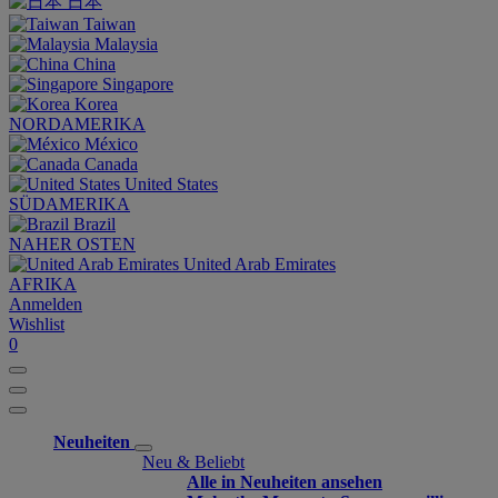
日本
Taiwan
Malaysia
China
Singapore
Korea
NORDAMERIKA
México
Canada
United States
SÜDAMERIKA
Brazil
NAHER OSTEN
United Arab Emirates
AFRIKA
Anmelden
Wishlist
0
Neuheiten
Neu & Beliebt
Alle in Neuheiten ansehen