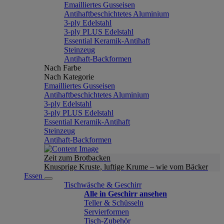
Emailliertes Gusseisen
Antihaftbeschichtetes Aluminium
3-ply Edelstahl
3-ply PLUS Edelstahl
Essential Keramik-Antihaft
Steinzeug
Antihaft-Backformen
Nach Farbe
Nach Kategorie
Emailliertes Gusseisen
Antihaftbeschichtetes Aluminium
3-ply Edelstahl
3-ply PLUS Edelstahl
Essential Keramik-Antihaft
Steinzeug
Antihaft-Backformen
Zeit zum Brotbacken
Knusprige Kruste, luftige Krume – wie vom Bäcker
Essen
Tischwäsche & Geschirr
Alle in Geschirr ansehen
Teller & Schüsseln
Servierformen
Tisch-Zubehör