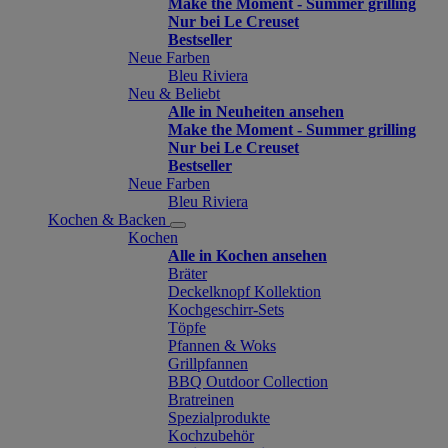
Make the Moment - Summer grilling
Nur bei Le Creuset
Bestseller
Neue Farben
Bleu Riviera
Neu & Beliebt
Alle in Neuheiten ansehen
Make the Moment - Summer grilling
Nur bei Le Creuset
Bestseller
Neue Farben
Bleu Riviera
Kochen & Backen
Kochen
Alle in Kochen ansehen
Bräter
Deckelknopf Kollektion
Kochgeschirr-Sets
Töpfe
Pfannen & Woks
Grillpfannen
BBQ Outdoor Collection
Bratreinen
Spezialprodukte
Kochzubehör