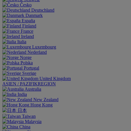
Česko
Deutschland
Danmark
España
Finland
France
Ireland
Italia
Luxembourg
Nederland
Norge
Polska
Portugal
Sverige
United Kingdom
ASIEN / PAZIFIKREGION
Australia
India
New Zealand
Hong Kong
日本
Taiwan
Malaysia
China