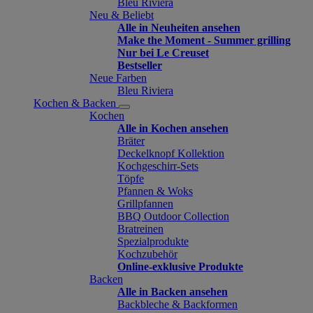
Bleu Riviera
Neu & Beliebt
Alle in Neuheiten ansehen
Make the Moment - Summer grilling
Nur bei Le Creuset
Bestseller
Neue Farben
Bleu Riviera
Kochen & Backen
Kochen
Alle in Kochen ansehen
Bräter
Deckelknopf Kollektion
Kochgeschirr-Sets
Töpfe
Pfannen & Woks
Grillpfannen
BBQ Outdoor Collection
Bratreinen
Spezialprodukte
Kochzubehör
Online-exklusive Produkte
Backen
Alle in Backen ansehen
Backbleche & Backformen