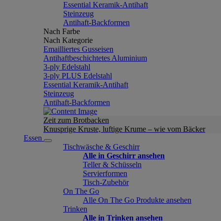
Essential Keramik-Antihaft
Steinzeug
Antihaft-Backformen
Nach Farbe
Nach Kategorie
Emailliertes Gusseisen
Antihaftbeschichtetes Aluminium
3-ply Edelstahl
3-ply PLUS Edelstahl
Essential Keramik-Antihaft
Steinzeug
Antihaft-Backformen
Zeit zum Brotbacken
Knusprige Kruste, luftige Krume – wie vom Bäcker
Essen
Tischwäsche & Geschirr
Alle in Geschirr ansehen
Teller & Schüsseln
Servierformen
Tisch-Zubehör
On The Go
Alle On The Go Produkte ansehen
Trinken
Alle in Trinken ansehen