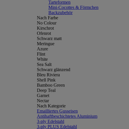
Tarteformen
Mini-Cocottes & Förmchen
Backzubehör
Nach Farbe
No Colour
Kirschrot
Ofenrot
Schwarz matt
Meringue
Azure
Flint
White
Sea Salt
Schwarz glänzend
Bleu Riviera
Shell Pink
Bamboo Green
Deep Teal
Garnet
Nectar
Nach Kategorie
Emailliertes Gusseisen
Antihaftbeschichtetes Aluminium
3-ply Edelstahl
3-ply PLUS Edelstahl