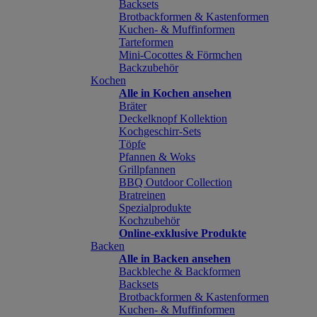
Backsets
Brotbackformen & Kastenformen
Kuchen- & Muffinformen
Tarteformen
Mini-Cocottes & Förmchen
Backzubehör
Kochen
Alle in Kochen ansehen
Bräter
Deckelknopf Kollektion
Kochgeschirr-Sets
Töpfe
Pfannen & Woks
Grillpfannen
BBQ Outdoor Collection
Bratreinen
Spezialprodukte
Kochzubehör
Online-exklusive Produkte
Backen
Alle in Backen ansehen
Backbleche & Backformen
Backsets
Brotbackformen & Kastenformen
Kuchen- & Muffinformen