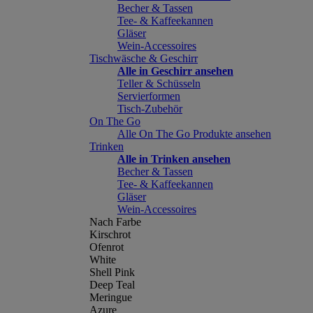
Becher & Tassen
Tee- & Kaffeekannen
Gläser
Wein-Accessoires
Tischwäsche & Geschirr
Alle in Geschirr ansehen
Teller & Schüsseln
Servierformen
Tisch-Zubehör
On The Go
Alle On The Go Produkte ansehen
Trinken
Alle in Trinken ansehen
Becher & Tassen
Tee- & Kaffeekannen
Gläser
Wein-Accessoires
Nach Farbe
Kirschrot
Ofenrot
White
Shell Pink
Deep Teal
Meringue
Azure