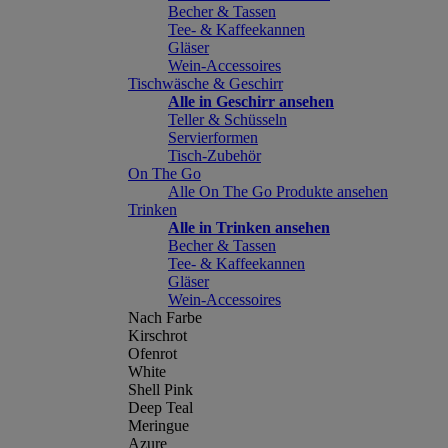
Becher & Tassen
Tee- & Kaffeekannen
Gläser
Wein-Accessoires
Tischwäsche & Geschirr
Alle in Geschirr ansehen
Teller & Schüsseln
Servierformen
Tisch-Zubehör
On The Go
Alle On The Go Produkte ansehen
Trinken
Alle in Trinken ansehen
Becher & Tassen
Tee- & Kaffeekannen
Gläser
Wein-Accessoires
Nach Farbe
Kirschrot
Ofenrot
White
Shell Pink
Deep Teal
Meringue
Azure