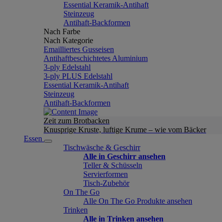
Essential Keramik-Antihaft
Steinzeug
Antihaft-Backformen
Nach Farbe
Nach Kategorie
Emailliertes Gusseisen
Antihaftbeschichtetes Aluminium
3-ply Edelstahl
3-ply PLUS Edelstahl
Essential Keramik-Antihaft
Steinzeug
Antihaft-Backformen
Zeit zum Brotbacken
Knusprige Kruste, luftige Krume – wie vom Bäcker
Essen
Tischwäsche & Geschirr
Alle in Geschirr ansehen
Teller & Schüsseln
Servierformen
Tisch-Zubehör
On The Go
Alle On The Go Produkte ansehen
Trinken
Alle in Trinken ansehen