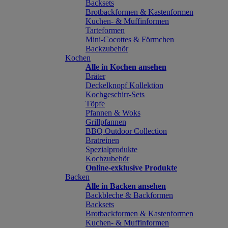
Backsets
Brotbackformen & Kastenformen
Kuchen- & Muffinformen
Tarteformen
Mini-Cocottes & Förmchen
Backzubehör
Kochen
Alle in Kochen ansehen
Bräter
Deckelknopf Kollektion
Kochgeschirr-Sets
Töpfe
Pfannen & Woks
Grillpfannen
BBQ Outdoor Collection
Bratreinen
Spezialprodukte
Kochzubehör
Online-exklusive Produkte
Backen
Alle in Backen ansehen
Backbleche & Backformen
Backsets
Brotbackformen & Kastenformen
Kuchen- & Muffinformen