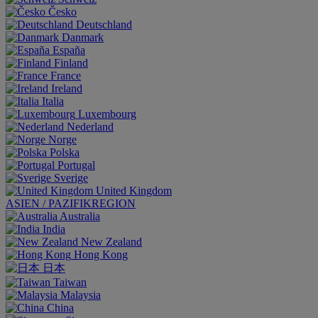
Česko
Deutschland
Danmark
España
Finland
France
Ireland
Italia
Luxembourg
Nederland
Norge
Polska
Portugal
Sverige
United Kingdom
ASIEN / PAZIFIKREGION
Australia
India
New Zealand
Hong Kong
日本
Taiwan
Malaysia
China