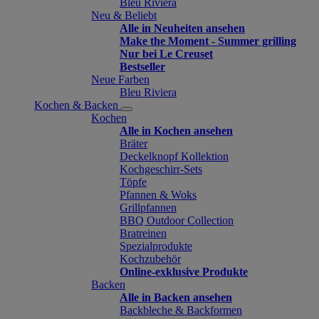
Bleu Riviera
Neu & Beliebt
Alle in Neuheiten ansehen
Make the Moment - Summer grilling
Nur bei Le Creuset
Bestseller
Neue Farben
Bleu Riviera
Kochen & Backen
Kochen
Alle in Kochen ansehen
Bräter
Deckelknopf Kollektion
Kochgeschirr-Sets
Töpfe
Pfannen & Woks
Grillpfannen
BBQ Outdoor Collection
Bratreinen
Spezialprodukte
Kochzubehör
Online-exklusive Produkte
Backen
Alle in Backen ansehen
Backbleche & Backformen