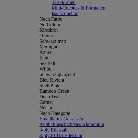
Tarteformen
Mini-Cocottes & Förmchen
Backzubehör
Nach Farbe
No Colour
Kirschrot
Ofenrot
Schwarz matt
Meringue
Azure
Flint
Sea Salt
White
Schwarz glänzend
Bleu Riviera
Shell Pink
Bamboo Green
Deep Teal
Garnet
Nectar
Nach Kategorie
Emailliertes Gusseisen
Antihaftbeschichtetes Aluminium
3-ply Edelstahl
3-ply PLUS Edelstahl