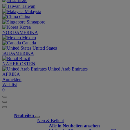
日本
Taiwan
Malaysia
China
Singapore
Korea
NORDAMERIKA
México
Canada
United States
SÜDAMERIKA
Brazil
NAHER OSTEN
United Arab Emirates
AFRIKA
Anmelden
Wishlist
0
Neuheiten
Neu & Beliebt
Alle in Neuheiten ansehen