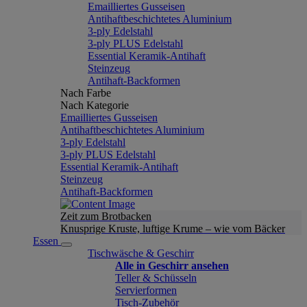
Emailliertes Gusseisen
Antihaftbeschichtetes Aluminium
3-ply Edelstahl
3-ply PLUS Edelstahl
Essential Keramik-Antihaft
Steinzeug
Antihaft-Backformen
Nach Farbe
Nach Kategorie
Emailliertes Gusseisen
Antihaftbeschichtetes Aluminium
3-ply Edelstahl
3-ply PLUS Edelstahl
Essential Keramik-Antihaft
Steinzeug
Antihaft-Backformen
Zeit zum Brotbacken
Knusprige Kruste, luftige Krume – wie vom Bäcker
Essen
Tischwäsche & Geschirr
Alle in Geschirr ansehen
Teller & Schüsseln
Servierformen
Tisch-Zubehör