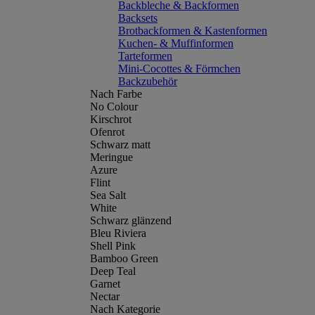
Backbleche & Backformen
Backsets
Brotbackformen & Kastenformen
Kuchen- & Muffinformen
Tarteformen
Mini-Cocottes & Förmchen
Backzubehör
Nach Farbe
No Colour
Kirschrot
Ofenrot
Schwarz matt
Meringue
Azure
Flint
Sea Salt
White
Schwarz glänzend
Bleu Riviera
Shell Pink
Bamboo Green
Deep Teal
Garnet
Nectar
Nach Kategorie