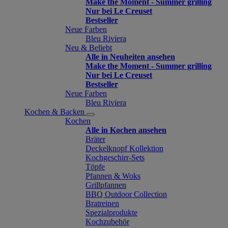
Make the Moment - Summer grilling
Nur bei Le Creuset
Bestseller
Neue Farben
Bleu Riviera
Neu & Beliebt
Alle in Neuheiten ansehen
Make the Moment - Summer grilling
Nur bei Le Creuset
Bestseller
Neue Farben
Bleu Riviera
Kochen & Backen
Kochen
Alle in Kochen ansehen
Bräter
Deckelknopf Kollektion
Kochgeschirr-Sets
Töpfe
Pfannen & Woks
Grillpfannen
BBQ Outdoor Collection
Bratreinen
Spezialprodukte
Kochzubehör