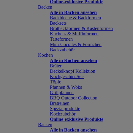
Online-exklusive Produkte
Backen
Alle in Backen ansehen
Backbleche & Backformen
Backsets
Brotbackformen & Kastenformen
Kuchen- & Muffinformen
Tarteformen
Mini-Cocottes & Förmchen
Backzubehör
Kochen
Alle in Kochen ansehen
Bräter
Deckelknopf Kollektion
Kochgeschirr-Sets
Töpfe
Pfannen & Woks
Grillpfannen
BBQ Outdoor Collection
Bratreinen
Spezialprodukte
Kochzubehör
Online-exklusive Produkte
Backen
Alle in Backen ansehen