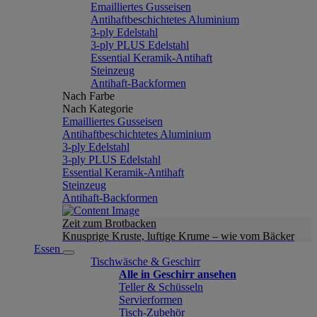
Emailliertes Gusseisen
Antihaftbeschichtetes Aluminium
3-ply Edelstahl
3-ply PLUS Edelstahl
Essential Keramik-Antihaft
Steinzeug
Antihaft-Backformen
Nach Farbe
Nach Kategorie
Emailliertes Gusseisen
Antihaftbeschichtetes Aluminium
3-ply Edelstahl
3-ply PLUS Edelstahl
Essential Keramik-Antihaft
Steinzeug
Antihaft-Backformen
Zeit zum Brotbacken
Knusprige Kruste, luftige Krume – wie vom Bäcker
Essen
Tischwäsche & Geschirr
Alle in Geschirr ansehen
Teller & Schüsseln
Servierformen
Tisch-Zubehör