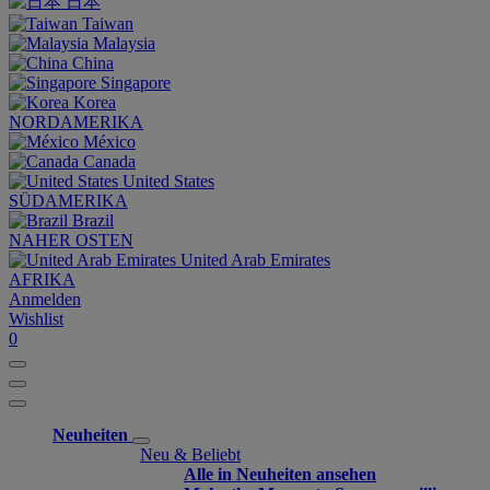
日本
Taiwan
Malaysia
China
Singapore
Korea
NORDAMERIKA
México
Canada
United States
SÜDAMERIKA
Brazil
NAHER OSTEN
United Arab Emirates
AFRIKA
Anmelden
Wishlist
0
Neuheiten
Neu & Beliebt
Alle in Neuheiten ansehen