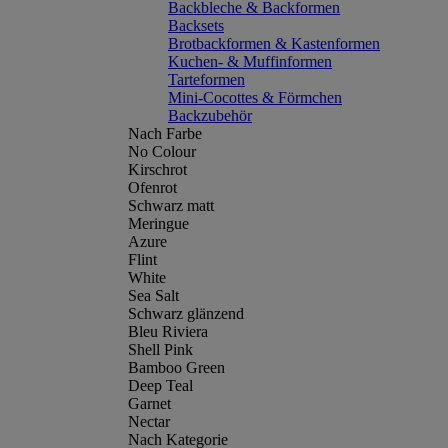
Backbleche & Backformen
Backsets
Brotbackformen & Kastenformen
Kuchen- & Muffinformen
Tarteformen
Mini-Cocottes & Förmchen
Backzubehör
Nach Farbe
No Colour
Kirschrot
Ofenrot
Schwarz matt
Meringue
Azure
Flint
White
Sea Salt
Schwarz glänzend
Bleu Riviera
Shell Pink
Bamboo Green
Deep Teal
Garnet
Nectar
Nach Kategorie