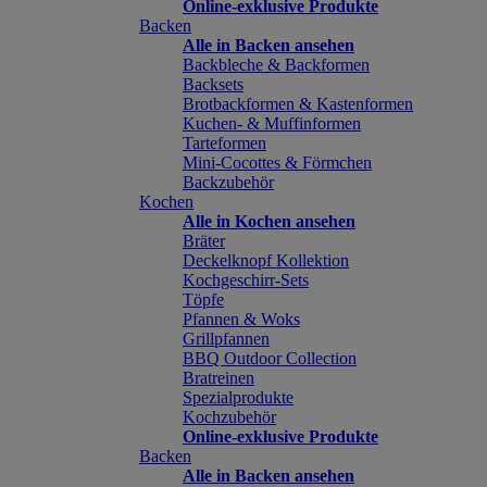
Online-exklusive Produkte
Backen
Alle in Backen ansehen
Backbleche & Backformen
Backsets
Brotbackformen & Kastenformen
Kuchen- & Muffinformen
Tarteformen
Mini-Cocottes & Förmchen
Backzubehör
Kochen
Alle in Kochen ansehen
Bräter
Deckelknopf Kollektion
Kochgeschirr-Sets
Töpfe
Pfannen & Woks
Grillpfannen
BBQ Outdoor Collection
Bratreinen
Spezialprodukte
Kochzubehör
Online-exklusive Produkte
Backen
Alle in Backen ansehen