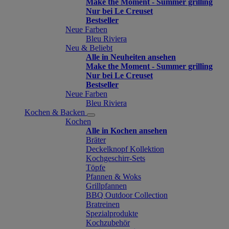
Make the Moment - Summer grilling
Nur bei Le Creuset
Bestseller
Neue Farben
Bleu Riviera
Neu & Beliebt
Alle in Neuheiten ansehen
Make the Moment - Summer grilling
Nur bei Le Creuset
Bestseller
Neue Farben
Bleu Riviera
Kochen & Backen
Kochen
Alle in Kochen ansehen
Bräter
Deckelknopf Kollektion
Kochgeschirr-Sets
Töpfe
Pfannen & Woks
Grillpfannen
BBQ Outdoor Collection
Bratreinen
Spezialprodukte
Kochzubehör