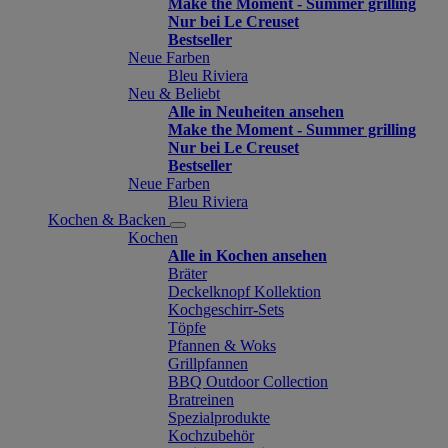
Make the Moment - Summer grilling
Nur bei Le Creuset
Bestseller
Neue Farben
Bleu Riviera
Neu & Beliebt
Alle in Neuheiten ansehen
Make the Moment - Summer grilling
Nur bei Le Creuset
Bestseller
Neue Farben
Bleu Riviera
Kochen & Backen
Kochen
Alle in Kochen ansehen
Bräter
Deckelknopf Kollektion
Kochgeschirr-Sets
Töpfe
Pfannen & Woks
Grillpfannen
BBQ Outdoor Collection
Bratreinen
Spezialprodukte
Kochzubehör