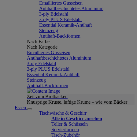
Emailliertes Gusseisen
Antihaftbeschichtetes Aluminium
3-ply Edelstahl
3-ply PLUS Edelstahl
Essential Keramik-Antihaft
Steinzeug
Antihaft-Backformen
Nach Farbe
Nach Kategorie
Emailliertes Gusseisen
Antihaftbeschichtetes Aluminium
3-ply Edelstahl
3-ply PLUS Edelstahl
Essential Keramik-Antihaft
Steinzeug
Antihaft-Backformen
Zeit zum Brotbacken
Knusprige Kruste, luftige Krume – wie vom Bäcker
Essen
Tischwäsche & Geschirr
Alle in Geschirr ansehen
Teller & Schüsseln
Servierformen
Tisch-Zubehör