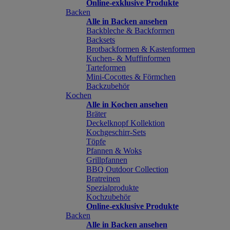
Online-exklusive Produkte
Backen
Alle in Backen ansehen
Backbleche & Backformen
Backsets
Brotbackformen & Kastenformen
Kuchen- & Muffinformen
Tarteformen
Mini-Cocottes & Förmchen
Backzubehör
Kochen
Alle in Kochen ansehen
Bräter
Deckelknopf Kollektion
Kochgeschirr-Sets
Töpfe
Pfannen & Woks
Grillpfannen
BBQ Outdoor Collection
Bratreinen
Spezialprodukte
Kochzubehör
Online-exklusive Produkte
Backen
Alle in Backen ansehen