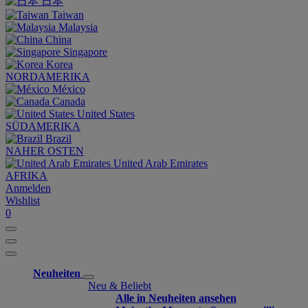
日本
Taiwan
Malaysia
China
Singapore
Korea
NORDAMERIKA
México
Canada
United States
SÜDAMERIKA
Brazil
NAHER OSTEN
United Arab Emirates
AFRIKA
Anmelden
Wishlist
0
Neuheiten
Neu & Beliebt
Alle in Neuheiten ansehen