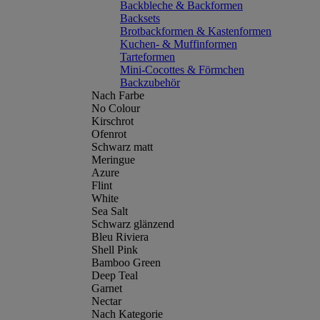
Backbleche & Backformen
Backsets
Brotbackformen & Kastenformen
Kuchen- & Muffinformen
Tarteformen
Mini-Cocottes & Förmchen
Backzubehör
Nach Farbe
No Colour
Kirschrot
Ofenrot
Schwarz matt
Meringue
Azure
Flint
White
Sea Salt
Schwarz glänzend
Bleu Riviera
Shell Pink
Bamboo Green
Deep Teal
Garnet
Nectar
Nach Kategorie