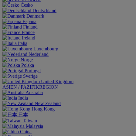
Česko
Deutschland
Danmark
España
Finland
France
Ireland
Italia
Luxembourg
Nederland
Norge
Polska
Portugal
Sverige
United Kingdom
ASIEN / PAZIFIKREGION
Australia
India
New Zealand
Hong Kong
日本
Taiwan
Malaysia
China