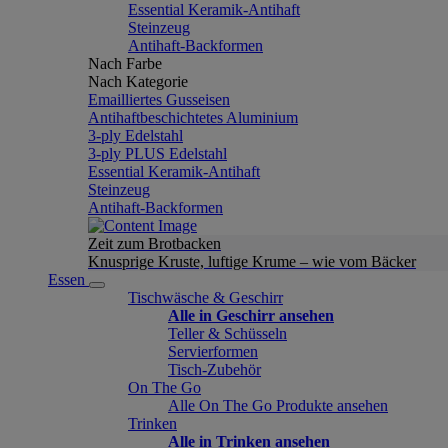
Essential Keramik-Antihaft
Steinzeug
Antihaft-Backformen
Nach Farbe
Nach Kategorie
Emailliertes Gusseisen
Antihaftbeschichtetes Aluminium
3-ply Edelstahl
3-ply PLUS Edelstahl
Essential Keramik-Antihaft
Steinzeug
Antihaft-Backformen
Zeit zum Brotbacken
Knusprige Kruste, luftige Krume – wie vom Bäcker
Essen
Tischwäsche & Geschirr
Alle in Geschirr ansehen
Teller & Schüsseln
Servierformen
Tisch-Zubehör
On The Go
Alle On The Go Produkte ansehen
Trinken
Alle in Trinken ansehen