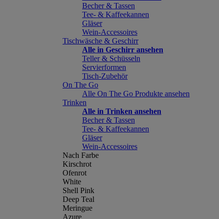
Becher & Tassen
Tee- & Kaffeekannen
Gläser
Wein-Accessoires
Tischwäsche & Geschirr
Alle in Geschirr ansehen
Teller & Schüsseln
Servierformen
Tisch-Zubehör
On The Go
Alle On The Go Produkte ansehen
Trinken
Alle in Trinken ansehen
Becher & Tassen
Tee- & Kaffeekannen
Gläser
Wein-Accessoires
Nach Farbe
Kirschrot
Ofenrot
White
Shell Pink
Deep Teal
Meringue
Azure