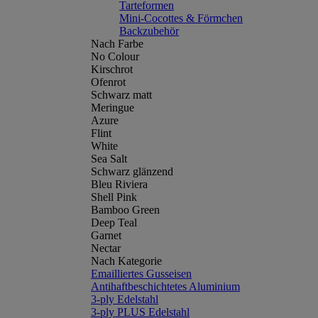
Tarteformen
Mini-Cocottes & Förmchen
Backzubehör
Nach Farbe
No Colour
Kirschrot
Ofenrot
Schwarz matt
Meringue
Azure
Flint
White
Sea Salt
Schwarz glänzend
Bleu Riviera
Shell Pink
Bamboo Green
Deep Teal
Garnet
Nectar
Nach Kategorie
Emailliertes Gusseisen
Antihaftbeschichtetes Aluminium
3-ply Edelstahl
3-ply PLUS Edelstahl