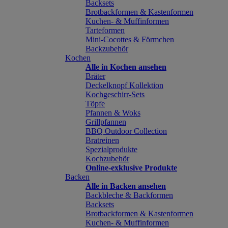
Backsets
Brotbackformen & Kastenformen
Kuchen- & Muffinformen
Tarteformen
Mini-Cocottes & Förmchen
Backzubehör
Kochen
Alle in Kochen ansehen
Bräter
Deckelknopf Kollektion
Kochgeschirr-Sets
Töpfe
Pfannen & Woks
Grillpfannen
BBQ Outdoor Collection
Bratreinen
Spezialprodukte
Kochzubehör
Online-exklusive Produkte
Backen
Alle in Backen ansehen
Backbleche & Backformen
Backsets
Brotbackformen & Kastenformen
Kuchen- & Muffinformen