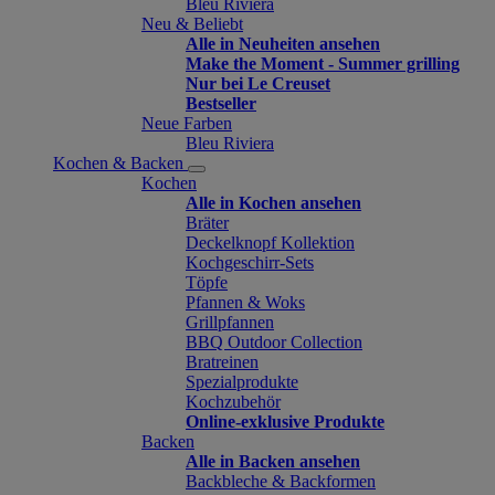
Bleu Riviera
Neu & Beliebt
Alle in Neuheiten ansehen
Make the Moment - Summer grilling
Nur bei Le Creuset
Bestseller
Neue Farben
Bleu Riviera
Kochen & Backen
Kochen
Alle in Kochen ansehen
Bräter
Deckelknopf Kollektion
Kochgeschirr-Sets
Töpfe
Pfannen & Woks
Grillpfannen
BBQ Outdoor Collection
Bratreinen
Spezialprodukte
Kochzubehör
Online-exklusive Produkte
Backen
Alle in Backen ansehen
Backbleche & Backformen