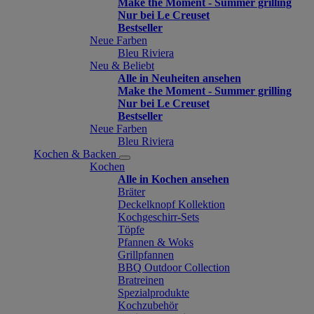
Make the Moment - Summer grilling
Nur bei Le Creuset
Bestseller
Neue Farben
Bleu Riviera
Neu & Beliebt
Alle in Neuheiten ansehen
Make the Moment - Summer grilling
Nur bei Le Creuset
Bestseller
Neue Farben
Bleu Riviera
Kochen & Backen
Kochen
Alle in Kochen ansehen
Bräter
Deckelknopf Kollektion
Kochgeschirr-Sets
Töpfe
Pfannen & Woks
Grillpfannen
BBQ Outdoor Collection
Bratreinen
Spezialprodukte
Kochzubehör