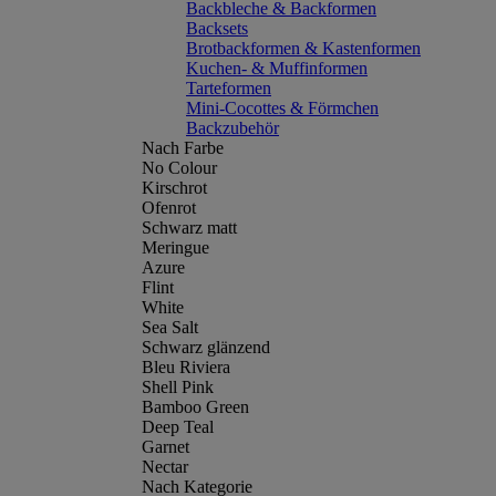
Backbleche & Backformen
Backsets
Brotbackformen & Kastenformen
Kuchen- & Muffinformen
Tarteformen
Mini-Cocottes & Förmchen
Backzubehör
Nach Farbe
No Colour
Kirschrot
Ofenrot
Schwarz matt
Meringue
Azure
Flint
White
Sea Salt
Schwarz glänzend
Bleu Riviera
Shell Pink
Bamboo Green
Deep Teal
Garnet
Nectar
Nach Kategorie