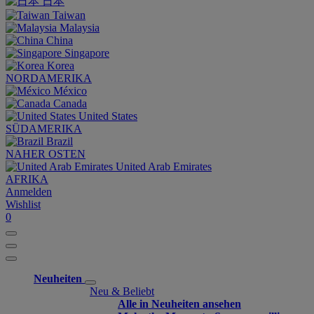
日本
Taiwan
Malaysia
China
Singapore
Korea
NORDAMERIKA
México
Canada
United States
SÜDAMERIKA
Brazil
NAHER OSTEN
United Arab Emirates
AFRIKA
Anmelden
Wishlist
0
Neuheiten
Neu & Beliebt
Alle in Neuheiten ansehen