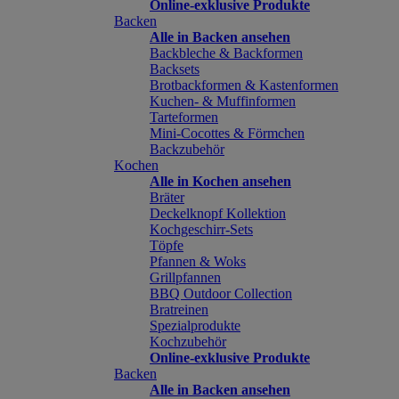
Online-exklusive Produkte
Backen
Alle in Backen ansehen
Backbleche & Backformen
Backsets
Brotbackformen & Kastenformen
Kuchen- & Muffinformen
Tarteformen
Mini-Cocottes & Förmchen
Backzubehör
Kochen
Alle in Kochen ansehen
Bräter
Deckelknopf Kollektion
Kochgeschirr-Sets
Töpfe
Pfannen & Woks
Grillpfannen
BBQ Outdoor Collection
Bratreinen
Spezialprodukte
Kochzubehör
Online-exklusive Produkte
Backen
Alle in Backen ansehen