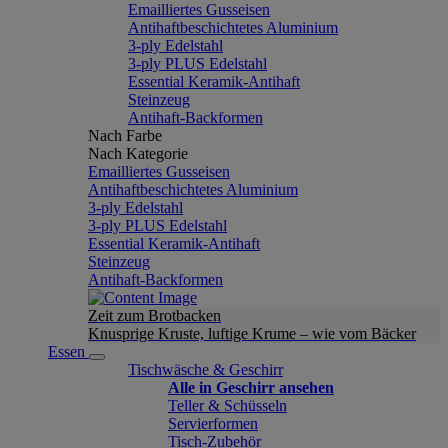
Emailliertes Gusseisen
Antihaftbeschichtetes Aluminium
3-ply Edelstahl
3-ply PLUS Edelstahl
Essential Keramik-Antihaft
Steinzeug
Antihaft-Backformen
Nach Farbe
Nach Kategorie
Emailliertes Gusseisen
Antihaftbeschichtetes Aluminium
3-ply Edelstahl
3-ply PLUS Edelstahl
Essential Keramik-Antihaft
Steinzeug
Antihaft-Backformen
Zeit zum Brotbacken
Knusprige Kruste, luftige Krume – wie vom Bäcker
Essen
Tischwäsche & Geschirr
Alle in Geschirr ansehen
Teller & Schüsseln
Servierformen
Tisch-Zubehör