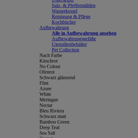
Salz- & Pfeffermühlen
Wasserkessel
Reinigung & Pflege
Kochbücher
Aufbewahrung
Alle in Aufbewahrung ansehen
Aufbewahrungsgefäße
Utensilienbehälter
Pet Collection
Nach Farbe
Kirschrot
No Colour
Ofenrot
Schwarz glänzend
Flint
Azure
White
Meringue
Nectar
Bleu Riviera
Schwarz matt
Bamboo Green
Deep Teal
Sea Salt