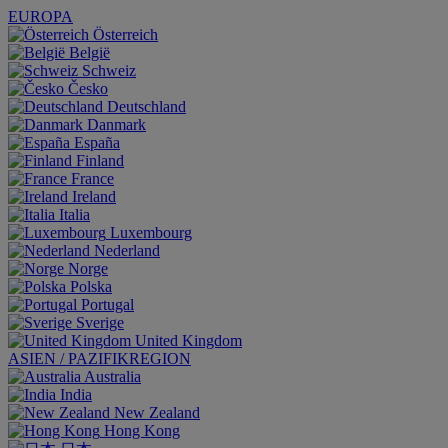
EUROPA
Österreich
België
Schweiz
Česko
Deutschland
Danmark
España
Finland
France
Ireland
Italia
Luxembourg
Nederland
Norge
Polska
Portugal
Sverige
United Kingdom
ASIEN / PAZIFIKREGION
Australia
India
New Zealand
Hong Kong