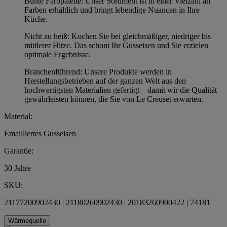
Bunte Farbpalette: Unser Sortiment ist in einer Vielzahl an
Farben erhältlich und bringt lebendige Nuancen in Ihre
Küche.
Nicht zu heiß: Kochen Sie bei gleichmäßiger, niedriger bis
mittlerer Hitze. Das schont Ihr Gusseisen und Sie erzielen
optimale Ergebnisse.
Branchenführend: Unsere Produkte werden in
Herstellungsbetrieben auf der ganzen Welt aus den
hochwertigsten Materialien gefertigt – damit wir die Qualität
gewährleisten können, die Sie von Le Creuset erwarten.
Material:
Emailliertes Gusseisen
Garantie:
30 Jahre
SKU:
21177200902430 | 21180260902430 | 20183260900422 | 74181
Wärmequelle