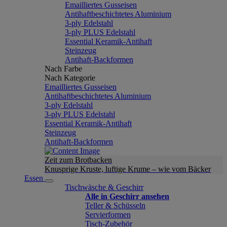
Emailliertes Gusseisen
Antihaftbeschichtetes Aluminium
3-ply Edelstahl
3-ply PLUS Edelstahl
Essential Keramik-Antihaft
Steinzeug
Antihaft-Backformen
Nach Farbe
Nach Kategorie
Emailliertes Gusseisen
Antihaftbeschichtetes Aluminium
3-ply Edelstahl
3-ply PLUS Edelstahl
Essential Keramik-Antihaft
Steinzeug
Antihaft-Backformen
Zeit zum Brotbacken
Knusprige Kruste, luftige Krume – wie vom Bäcker
Essen
Tischwäsche & Geschirr
Alle in Geschirr ansehen
Teller & Schüsseln
Servierformen
Tisch-Zubehör