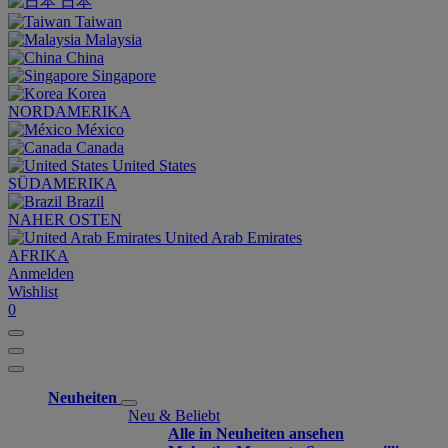
日本
Taiwan
Malaysia
China
Singapore
Korea
NORDAMERIKA
México
Canada
United States
SÜDAMERIKA
Brazil
NAHER OSTEN
United Arab Emirates
AFRIKA
Anmelden
Wishlist
0
Neuheiten
Neu & Beliebt
Alle in Neuheiten ansehen