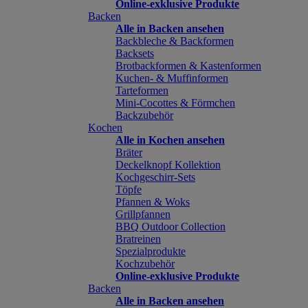
Online-exklusive Produkte
Backen
Alle in Backen ansehen
Backbleche & Backformen
Backsets
Brotbackformen & Kastenformen
Kuchen- & Muffinformen
Tarteformen
Mini-Cocottes & Förmchen
Backzubehör
Kochen
Alle in Kochen ansehen
Bräter
Deckelknopf Kollektion
Kochgeschirr-Sets
Töpfe
Pfannen & Woks
Grillpfannen
BBQ Outdoor Collection
Bratreinen
Spezialprodukte
Kochzubehör
Online-exklusive Produkte
Backen
Alle in Backen ansehen