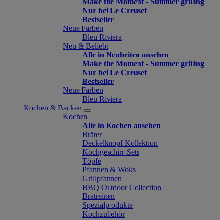
Make the Moment - Summer grilling
Nur bei Le Creuset
Bestseller
Neue Farben
Bleu Riviera
Neu & Beliebt
Alle in Neuheiten ansehen
Make the Moment - Summer grilling
Nur bei Le Creuset
Bestseller
Neue Farben
Bleu Riviera
Kochen & Backen
Kochen
Alle in Kochen ansehen
Bräter
Deckelknopf Kollektion
Kochgeschirr-Sets
Töpfe
Pfannen & Woks
Grillpfannen
BBQ Outdoor Collection
Bratreinen
Spezialprodukte
Kochzubehör