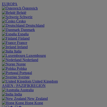
EUROPA
Österreich
België
Schweiz
Česko
Deutschland
Danmark
España
Finland
France
Ireland
Italia
Luxembourg
Nederland
Norge
Polska
Portugal
Sverige
United Kingdom
ASIEN / PAZIFIKREGION
Australia
India
New Zealand
Hong Kong