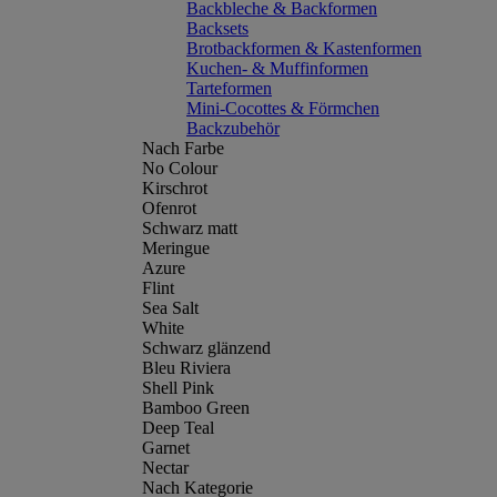
Backbleche & Backformen
Backsets
Brotbackformen & Kastenformen
Kuchen- & Muffinformen
Tarteformen
Mini-Cocottes & Förmchen
Backzubehör
Nach Farbe
No Colour
Kirschrot
Ofenrot
Schwarz matt
Meringue
Azure
Flint
Sea Salt
White
Schwarz glänzend
Bleu Riviera
Shell Pink
Bamboo Green
Deep Teal
Garnet
Nectar
Nach Kategorie