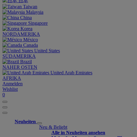
日本
Taiwan
Malaysia
China
Singapore
Korea
NORDAMERIKA
México
Canada
United States
SÜDAMERIKA
Brazil
NAHER OSTEN
United Arab Emirates
AFRIKA
Anmelden
Wishlist
0
Neuheiten
Neu & Beliebt
Alle in Neuheiten ansehen