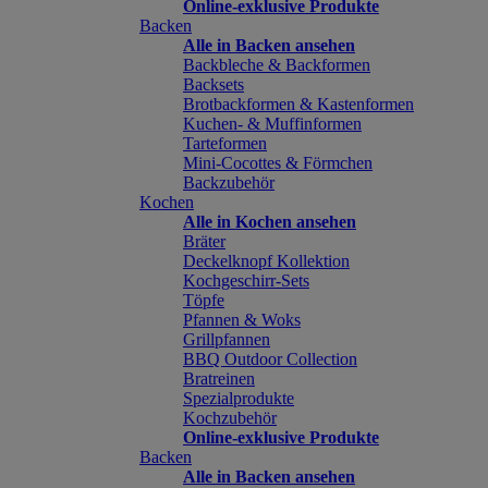
Online-exklusive Produkte
Backen
Alle in Backen ansehen
Backbleche & Backformen
Backsets
Brotbackformen & Kastenformen
Kuchen- & Muffinformen
Tarteformen
Mini-Cocottes & Förmchen
Backzubehör
Kochen
Alle in Kochen ansehen
Bräter
Deckelknopf Kollektion
Kochgeschirr-Sets
Töpfe
Pfannen & Woks
Grillpfannen
BBQ Outdoor Collection
Bratreinen
Spezialprodukte
Kochzubehör
Online-exklusive Produkte
Backen
Alle in Backen ansehen