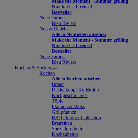
Make the Moment - Summer grilling
Nur bei Le Creuset
Bestseller
Neue Farben
Bleu Riviera
Neu & Beliebt
Alle in Neuheiten ansehen
Make the Moment - Summer grilling
Nur bei Le Creuset
Bestseller
Neue Farben
Bleu Riviera
Kochen & Backen
Kochen
Alle in Kochen ansehen
Bräter
Deckelknopf Kollektion
Kochgeschirr-Sets
Töpfe
Pfannen & Woks
Grillpfannen
BBQ Outdoor Collection
Bratreinen
Spezialprodukte
Kochzubehör