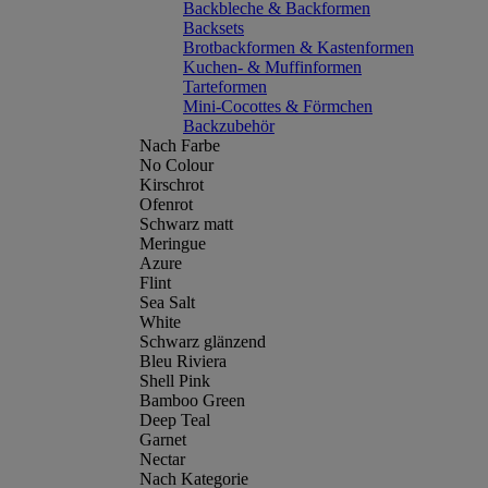
Backbleche & Backformen
Backsets
Brotbackformen & Kastenformen
Kuchen- & Muffinformen
Tarteformen
Mini-Cocottes & Förmchen
Backzubehör
Nach Farbe
No Colour
Kirschrot
Ofenrot
Schwarz matt
Meringue
Azure
Flint
Sea Salt
White
Schwarz glänzend
Bleu Riviera
Shell Pink
Bamboo Green
Deep Teal
Garnet
Nectar
Nach Kategorie