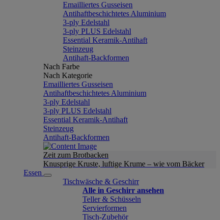
Emailliertes Gusseisen
Antihaftbeschichtetes Aluminium
3-ply Edelstahl
3-ply PLUS Edelstahl
Essential Keramik-Antihaft
Steinzeug
Antihaft-Backformen
Nach Farbe
Nach Kategorie
Emailliertes Gusseisen
Antihaftbeschichtetes Aluminium
3-ply Edelstahl
3-ply PLUS Edelstahl
Essential Keramik-Antihaft
Steinzeug
Antihaft-Backformen
Zeit zum Brotbacken
Knusprige Kruste, luftige Krume – wie vom Bäcker
Essen
Tischwäsche & Geschirr
Alle in Geschirr ansehen
Teller & Schüsseln
Servierformen
Tisch-Zubehör