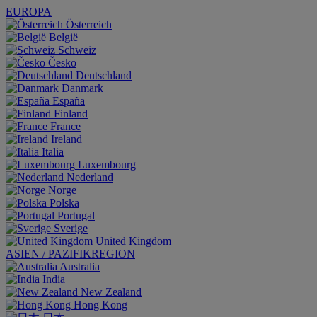
EUROPA
Österreich
België
Schweiz
Česko
Deutschland
Danmark
España
Finland
France
Ireland
Italia
Luxembourg
Nederland
Norge
Polska
Portugal
Sverige
United Kingdom
ASIEN / PAZIFIKREGION
Australia
India
New Zealand
Hong Kong