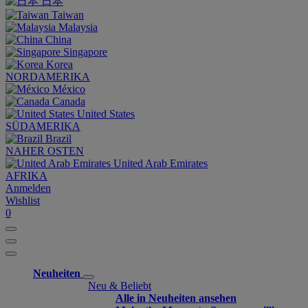
日本
Taiwan
Malaysia
China
Singapore
Korea
NORDAMERIKA
México
Canada
United States
SÜDAMERIKA
Brazil
NAHER OSTEN
United Arab Emirates
AFRIKA
Anmelden
Wishlist
0
Neuheiten
Neu & Beliebt
Alle in Neuheiten ansehen