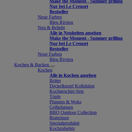
Make the Moment - Summer grilling
Nur bei Le Creuset
Bestseller
Neue Farben
Bleu Riviera
Neu & Beliebt
Alle in Neuheiten ansehen
Make the Moment - Summer grilling
Nur bei Le Creuset
Bestseller
Neue Farben
Bleu Riviera
Kochen & Backen
Kochen
Alle in Kochen ansehen
Bräter
Deckelknopf Kollektion
Kochgeschirr-Sets
Töpfe
Pfannen & Woks
Grillpfannen
BBQ Outdoor Collection
Bratreinen
Spezialprodukte
Kochzubehör