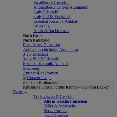
Emailliertes Gusseisen
Antihaftbeschichtetes Aluminium
3-ply Edelstahl
3-ply PLUS Edelstahl
Essential Keramik-Antihaft
Steinzeug
Antihaft-Backformen
Nach Farbe
Nach Kategorie
Emailliertes Gusseisen
Antihaftbeschichtetes Aluminium
3-ply Edelstahl
3-ply PLUS Edelstahl
Essential Keramik-Antihaft
Steinzeug
Antihaft-Backformen
Zeit zum Brotbacken
Knusprige Kruste, luftige Krume – wie vom Bäcker
Essen
Tischwäsche & Geschirr
Alle in Geschirr ansehen
Teller & Schüsseln
Servierformen
Tisch-Zubehör