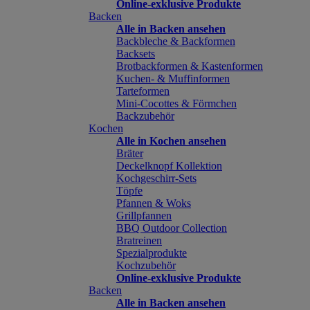
Online-exklusive Produkte
Backen
Alle in Backen ansehen
Backbleche & Backformen
Backsets
Brotbackformen & Kastenformen
Kuchen- & Muffinformen
Tarteformen
Mini-Cocottes & Förmchen
Backzubehör
Kochen
Alle in Kochen ansehen
Bräter
Deckelknopf Kollektion
Kochgeschirr-Sets
Töpfe
Pfannen & Woks
Grillpfannen
BBQ Outdoor Collection
Bratreinen
Spezialprodukte
Kochzubehör
Online-exklusive Produkte
Backen
Alle in Backen ansehen