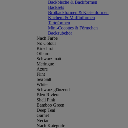
Backbleche & Backformen
Backsets
Brotbackformen & Kastenformen
Kuchen- & Muffinformen
Tarteformen
Mini-Cocottes & Förmchen
Backzubehör
Nach Farbe
No Colour
Kirschrot
Ofenrot
Schwarz matt
Meringue
Azure
Flint
Sea Salt
White
Schwarz glänzend
Bleu Riviera
Shell Pink
Bamboo Green
Deep Teal
Garnet
Nectar
Nach Kategorie