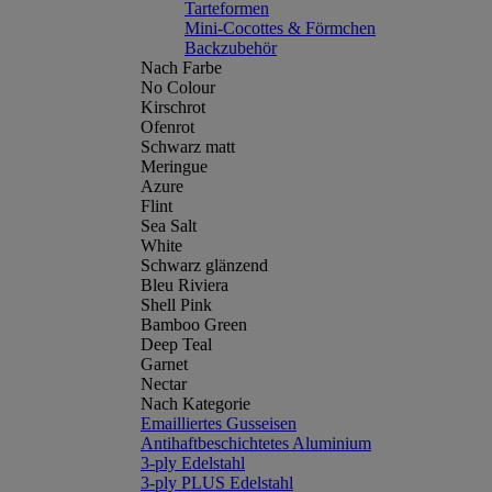
Tarteformen
Mini-Cocottes & Förmchen
Backzubehör
Nach Farbe
No Colour
Kirschrot
Ofenrot
Schwarz matt
Meringue
Azure
Flint
Sea Salt
White
Schwarz glänzend
Bleu Riviera
Shell Pink
Bamboo Green
Deep Teal
Garnet
Nectar
Nach Kategorie
Emailliertes Gusseisen
Antihaftbeschichtetes Aluminium
3-ply Edelstahl
3-ply PLUS Edelstahl