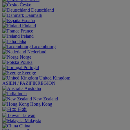
Česko
Deutschland
Danmark
España
Finland
France
Ireland
Italia
Luxembourg
Nederland
Norge
Polska
Portugal
Sverige
United Kingdom
ASIEN / PAZIFIKREGION
Australia
India
New Zealand
Hong Kong
日本
Taiwan
Malaysia
China