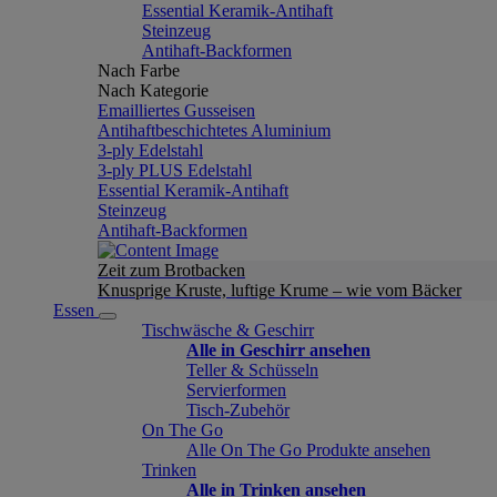
Essential Keramik-Antihaft
Steinzeug
Antihaft-Backformen
Nach Farbe
Nach Kategorie
Emailliertes Gusseisen
Antihaftbeschichtetes Aluminium
3-ply Edelstahl
3-ply PLUS Edelstahl
Essential Keramik-Antihaft
Steinzeug
Antihaft-Backformen
Zeit zum Brotbacken
Knusprige Kruste, luftige Krume – wie vom Bäcker
Essen
Tischwäsche & Geschirr
Alle in Geschirr ansehen
Teller & Schüsseln
Servierformen
Tisch-Zubehör
On The Go
Alle On The Go Produkte ansehen
Trinken
Alle in Trinken ansehen