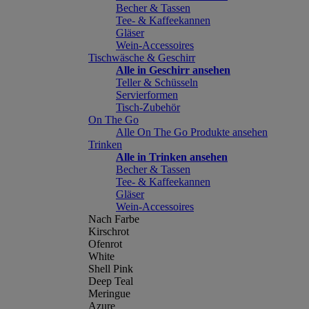
Becher & Tassen
Tee- & Kaffeekannen
Gläser
Wein-Accessoires
Tischwäsche & Geschirr
Alle in Geschirr ansehen
Teller & Schüsseln
Servierformen
Tisch-Zubehör
On The Go
Alle On The Go Produkte ansehen
Trinken
Alle in Trinken ansehen
Becher & Tassen
Tee- & Kaffeekannen
Gläser
Wein-Accessoires
Nach Farbe
Kirschrot
Ofenrot
White
Shell Pink
Deep Teal
Meringue
Azure