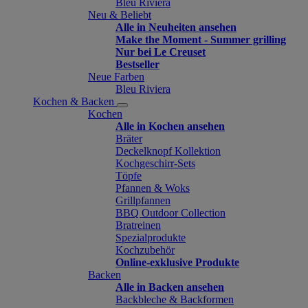
Bleu Riviera
Neu & Beliebt
Alle in Neuheiten ansehen
Make the Moment - Summer grilling
Nur bei Le Creuset
Bestseller
Neue Farben
Bleu Riviera
Kochen & Backen
Kochen
Alle in Kochen ansehen
Bräter
Deckelknopf Kollektion
Kochgeschirr-Sets
Töpfe
Pfannen & Woks
Grillpfannen
BBQ Outdoor Collection
Bratreinen
Spezialprodukte
Kochzubehör
Online-exklusive Produkte
Backen
Alle in Backen ansehen
Backbleche & Backformen