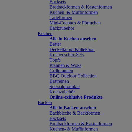
Backsets
Brotbackformen & Kastenformen
Kuchen- & Muffinformen
Tarteformen
Mini-Cocottes & Förmchen
Backzubehör
Kochen
Alle in Kochen ansehen
Bräter
Deckelknopf Kollektion
Kochgeschirr-Sets
Töpfe
Pfannen & Woks
Grillpfannen
BBQ Outdoor Collection
Bratreinen
Spezialprodukte
Kochzubehör
Online-exklusive Produkte
Backen
Alle in Backen ansehen
Backbleche & Backformen
Backsets
Brotbackformen & Kastenformen
Kuchen- & Muffinformen