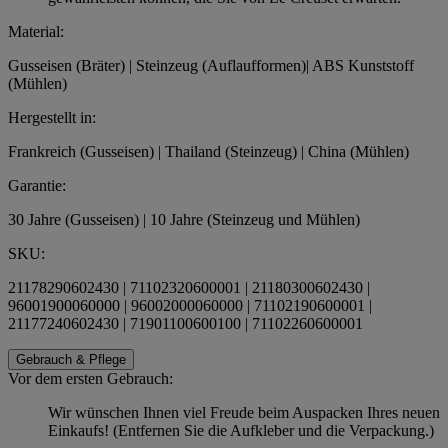
Material:
Gusseisen (Bräter) | Steinzeug (Auflaufformen)| ABS Kunststoff
(Mühlen)
Hergestellt in:
Frankreich (Gusseisen) | Thailand (Steinzeug) | China (Mühlen)
Garantie:
30 Jahre (Gusseisen) | 10 Jahre (Steinzeug und Mühlen)
SKU:
21178290602430 | 71102320600001 | 21180300602430 |
96001900060000 | 96002000060000 | 71102190600001 |
21177240602430 | 71901100600100 | 71102260600001
Gebrauch & Pflege
Vor dem ersten Gebrauch:
Wir wünschen Ihnen viel Freude beim Auspacken Ihres neuen
Einkaufs! (Entfernen Sie die Aufkleber und die Verpackung.)