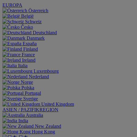
EUROPA
Österreich
België
Schweiz
Česko
Deutschland
Danmark
España
Finland
France
Ireland
Italia
Luxembourg
Nederland
Norge
Polska
Portugal
Sverige
United Kingdom
ASIEN / PAZIFIKREGION
Australia
India
New Zealand
Hong Kong