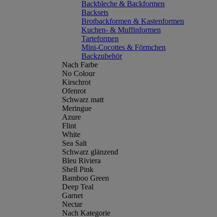
Backbleche & Backformen
Backsets
Brotbackformen & Kastenformen
Kuchen- & Muffinformen
Tarteformen
Mini-Cocottes & Förmchen
Backzubehör
Nach Farbe
No Colour
Kirschrot
Ofenrot
Schwarz matt
Meringue
Azure
Flint
White
Sea Salt
Schwarz glänzend
Bleu Riviera
Shell Pink
Bamboo Green
Deep Teal
Garnet
Nectar
Nach Kategorie