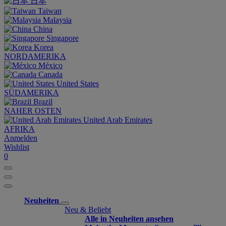
日本
Taiwan
Malaysia
China
Singapore
Korea
NORDAMERIKA
México
Canada
United States
SÜDAMERIKA
Brazil
NAHER OSTEN
United Arab Emirates
AFRIKA
Anmelden
Wishlist
0
Neuheiten
Neu & Beliebt
Alle in Neuheiten ansehen