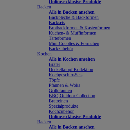
Online-exklusive Produkte
Backen
Alle in Backen ansehen
Backbleche & Backformen
Backsets
Brotbackformen & Kastenformen
Kuchen- & Muffinformen
Tarteformen
Mini-Cocottes & Förmchen
Backzubehör
Kochen
Alle in Kochen ansehen
Bräter
Deckelknopf Kollektion
Kochgeschirr-Sets
Töpfe
Pfannen & Woks
Grillpfannen
BBQ Outdoor Collection
Bratreinen
Spezialprodukte
Kochzubehör
Online-exklusive Produkte
Backen
Alle in Backen ansehen