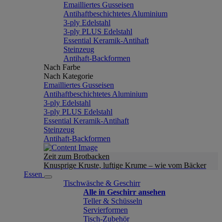
Emailliertes Gusseisen
Antihaftbeschichtetes Aluminium
3-ply Edelstahl
3-ply PLUS Edelstahl
Essential Keramik-Antihaft
Steinzeug
Antihaft-Backformen
Nach Farbe
Nach Kategorie
Emailliertes Gusseisen
Antihaftbeschichtetes Aluminium
3-ply Edelstahl
3-ply PLUS Edelstahl
Essential Keramik-Antihaft
Steinzeug
Antihaft-Backformen
Zeit zum Brotbacken
Knusprige Kruste, luftige Krume – wie vom Bäcker
Essen
Tischwäsche & Geschirr
Alle in Geschirr ansehen
Teller & Schüsseln
Servierformen
Tisch-Zubehör