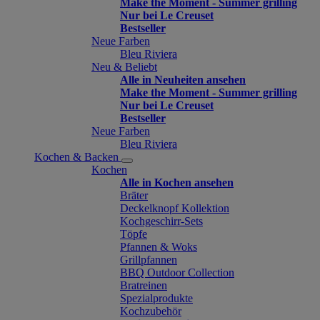
Make the Moment - Summer grilling
Nur bei Le Creuset
Bestseller
Neue Farben
Bleu Riviera
Neu & Beliebt
Alle in Neuheiten ansehen
Make the Moment - Summer grilling
Nur bei Le Creuset
Bestseller
Neue Farben
Bleu Riviera
Kochen & Backen
Kochen
Alle in Kochen ansehen
Bräter
Deckelknopf Kollektion
Kochgeschirr-Sets
Töpfe
Pfannen & Woks
Grillpfannen
BBQ Outdoor Collection
Bratreinen
Spezialprodukte
Kochzubehör