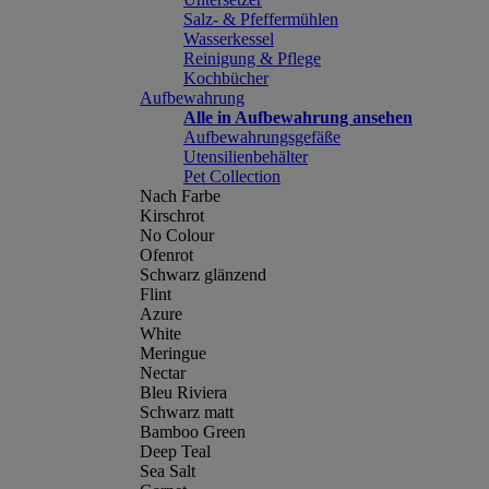
Salz- & Pfeffermühlen
Wasserkessel
Reinigung & Pflege
Kochbücher
Aufbewahrung
Alle in Aufbewahrung ansehen
Aufbewahrungsgefäße
Utensilienbehälter
Pet Collection
Nach Farbe
Kirschrot
No Colour
Ofenrot
Schwarz glänzend
Flint
Azure
White
Meringue
Nectar
Bleu Riviera
Schwarz matt
Bamboo Green
Deep Teal
Sea Salt