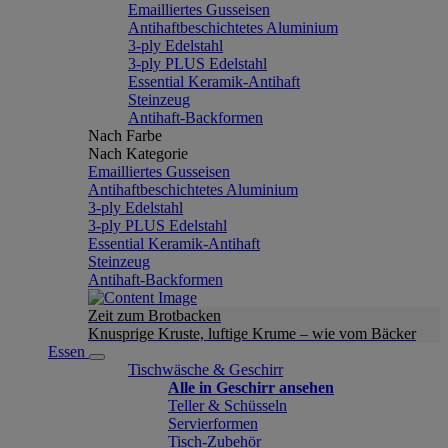
Emailliertes Gusseisen
Antihaftbeschichtetes Aluminium
3-ply Edelstahl
3-ply PLUS Edelstahl
Essential Keramik-Antihaft
Steinzeug
Antihaft-Backformen
Nach Farbe
Nach Kategorie
Emailliertes Gusseisen
Antihaftbeschichtetes Aluminium
3-ply Edelstahl
3-ply PLUS Edelstahl
Essential Keramik-Antihaft
Steinzeug
Antihaft-Backformen
Zeit zum Brotbacken
Knusprige Kruste, luftige Krume – wie vom Bäcker
Essen
Tischwäsche & Geschirr
Alle in Geschirr ansehen
Teller & Schüsseln
Servierformen
Tisch-Zubehör