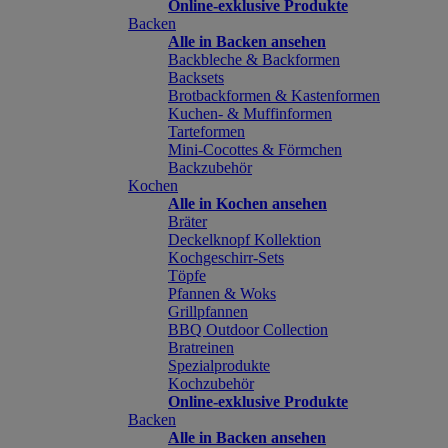
Online-exklusive Produkte
Backen
Alle in Backen ansehen
Backbleche & Backformen
Backsets
Brotbackformen & Kastenformen
Kuchen- & Muffinformen
Tarteformen
Mini-Cocottes & Förmchen
Backzubehör
Kochen
Alle in Kochen ansehen
Bräter
Deckelknopf Kollektion
Kochgeschirr-Sets
Töpfe
Pfannen & Woks
Grillpfannen
BBQ Outdoor Collection
Bratreinen
Spezialprodukte
Kochzubehör
Online-exklusive Produkte
Backen
Alle in Backen ansehen