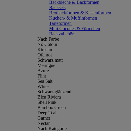
Backbleche & Backformen
Backsets
Brotbackformen & Kastenformen
Kuchen- & Muffinformen
Tarteformen
Mini-Cocottes & Förmchen
Backzubehör
Nach Farbe
No Colour
Kirschrot
Ofenrot
Schwarz matt
Meringue
Azure
Flint
Sea Salt
White
Schwarz glänzend
Bleu Riviera
Shell Pink
Bamboo Green
Deep Teal
Garnet
Nectar
Nach Kategorie