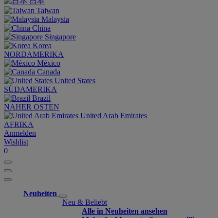
日本
Taiwan
Malaysia
China
Singapore
Korea
NORDAMERIKA
México
Canada
United States
SÜDAMERIKA
Brazil
NAHER OSTEN
United Arab Emirates
AFRIKA
Anmelden
Wishlist
0
Neuheiten
Neu & Beliebt
Alle in Neuheiten ansehen