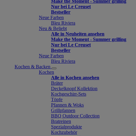
Make the Moment - Summer grilling
Nur bei Le Creuset
Bestseller
Neue Farben
Bleu Riviera
Neu & Beliebt
Alle in Neuheiten ansehen
Make the Moment - Summer grilling
Nur bei Le Creuset
Bestseller
Neue Farben
Bleu Riviera
Kochen & Backen
Kochen
Alle in Kochen ansehen
Bräter
Deckelknopf Kollektion
Kochgeschirr-Sets
Töpfe
Pfannen & Woks
Grillpfannen
BBQ Outdoor Collection
Bratreinen
Spezialprodukte
Kochzubehör