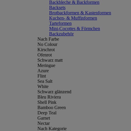
Backbleche & Backformen
Backsets
Brotbackformen & Kastenformen
Kuchen- & Muffinformen
Tarteformen
Mini-Cocottes & Förmchen
Backzubehör
Nach Farbe
No Colour
Kirschrot
Ofenrot
Schwarz matt
Meringue
Azure
Flint
Sea Salt
White
Schwarz glänzend
Bleu Riviera
Shell Pink
Bamboo Green
Deep Teal
Garnet
Nectar
Nach Kategorie