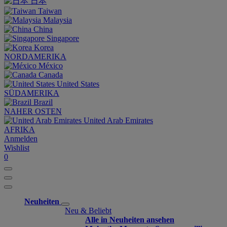
日本
Taiwan
Malaysia
China
Singapore
Korea
NORDAMERIKA
México
Canada
United States
SÜDAMERIKA
Brazil
NAHER OSTEN
United Arab Emirates
AFRIKA
Anmelden
Wishlist
0
Neuheiten
Neu & Beliebt
Alle in Neuheiten ansehen