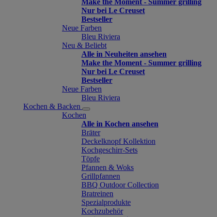
Make the Moment - Summer grilling
Nur bei Le Creuset
Bestseller
Neue Farben
Bleu Riviera
Neu & Beliebt
Alle in Neuheiten ansehen
Make the Moment - Summer grilling
Nur bei Le Creuset
Bestseller
Neue Farben
Bleu Riviera
Kochen & Backen
Kochen
Alle in Kochen ansehen
Bräter
Deckelknopf Kollektion
Kochgeschirr-Sets
Töpfe
Pfannen & Woks
Grillpfannen
BBQ Outdoor Collection
Bratreinen
Spezialprodukte
Kochzubehör