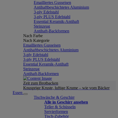
Emailliertes Gusseisen
Antihaftbeschichtetes Aluminium
3-ply Edelstahl
3-ply PLUS Edelstahl
Essential Keramik-Antihaft
Steinzeug
Antihaft-Backformen
Nach Farbe
Nach Kategorie
Emailliertes Gusseisen
Antihaftbeschichtetes Aluminium
3-ply Edelstahl
3-ply PLUS Edelstahl
Essential Keramik-Antihaft
Steinzeug
Antihaft-Backformen
Zeit zum Brotbacken
Knusprige Kruste, luftige Krume – wie vom Bäcker
Essen
Tischwäsche & Geschirr
Alle in Geschirr ansehen
Teller & Schüsseln
Servierformen
Tisch-Zubehör