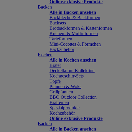
Online-exklusive Produkte
Backen
Alle in Backen ansehen
Backbleche & Backformen
Backsets
Brotbackformen & Kastenformen
Kuchen- & Muffinformen
Tarteformen
Mini-Cocottes & Förmchen
Backzubehör
Kochen
Alle in Kochen ansehen
Bräter
Deckelknopf Kollektion
Kochgeschirr-Sets
Töpfe
Pfannen & Woks
Grillpfannen
BBQ Outdoor Collection
Bratreinen
Spezialprodukte
Kochzubehör
Online-exklusive Produkte
Backen
Alle in Backen ansehen