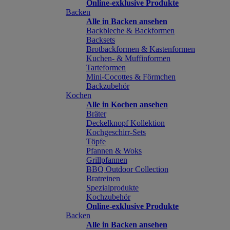
Online-exklusive Produkte
Backen
Alle in Backen ansehen
Backbleche & Backformen
Backsets
Brotbackformen & Kastenformen
Kuchen- & Muffinformen
Tarteformen
Mini-Cocottes & Förmchen
Backzubehör
Kochen
Alle in Kochen ansehen
Bräter
Deckelknopf Kollektion
Kochgeschirr-Sets
Töpfe
Pfannen & Woks
Grillpfannen
BBQ Outdoor Collection
Bratreinen
Spezialprodukte
Kochzubehör
Online-exklusive Produkte
Backen
Alle in Backen ansehen