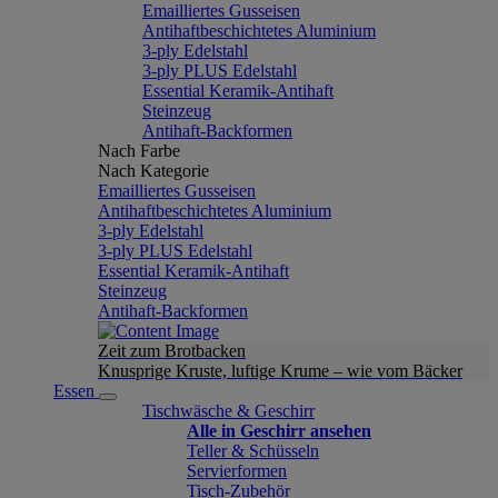
Emailliertes Gusseisen
Antihaftbeschichtetes Aluminium
3-ply Edelstahl
3-ply PLUS Edelstahl
Essential Keramik-Antihaft
Steinzeug
Antihaft-Backformen
Nach Farbe
Nach Kategorie
Emailliertes Gusseisen
Antihaftbeschichtetes Aluminium
3-ply Edelstahl
3-ply PLUS Edelstahl
Essential Keramik-Antihaft
Steinzeug
Antihaft-Backformen
Zeit zum Brotbacken
Knusprige Kruste, luftige Krume – wie vom Bäcker
Essen
Tischwäsche & Geschirr
Alle in Geschirr ansehen
Teller & Schüsseln
Servierformen
Tisch-Zubehör