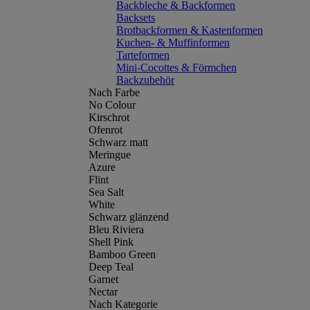
Backbleche & Backformen
Backsets
Brotbackformen & Kastenformen
Kuchen- & Muffinformen
Tarteformen
Mini-Cocottes & Förmchen
Backzubehör
Nach Farbe
No Colour
Kirschrot
Ofenrot
Schwarz matt
Meringue
Azure
Flint
Sea Salt
White
Schwarz glänzend
Bleu Riviera
Shell Pink
Bamboo Green
Deep Teal
Garnet
Nectar
Nach Kategorie