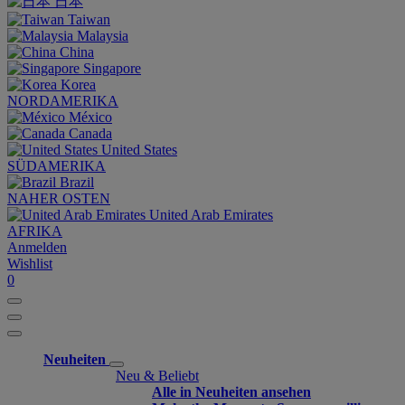
日本
Taiwan
Malaysia
China
Singapore
Korea
NORDAMERIKA
México
Canada
United States
SÜDAMERIKA
Brazil
NAHER OSTEN
United Arab Emirates
AFRIKA
Anmelden
Wishlist
0
Neuheiten
Neu & Beliebt
Alle in Neuheiten ansehen