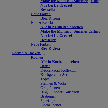
Make the Moment - Summer grilling
Nur bei Le Creuset
Bestseller
Neue Farben
Bleu Riviera
Neu & Beliebt
Alle in Neuheiten ansehen
Make the Moment - Summer grilling
Nur bei Le Creuset
Bestseller
Neue Farben
Bleu Riviera
Kochen & Backen
Kochen
Alle in Kochen ansehen
Bräter
Deckelknopf Kollektion
Kochgeschirr-Sets
Töpfe
Pfannen & Woks
Grillpfannen
BBQ Outdoor Collection
Bratreinen
Spezialprodukte
Kochzubehör