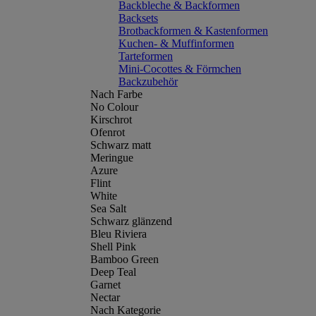
Backbleche & Backformen
Backsets
Brotbackformen & Kastenformen
Kuchen- & Muffinformen
Tarteformen
Mini-Cocottes & Förmchen
Backzubehör
Nach Farbe
No Colour
Kirschrot
Ofenrot
Schwarz matt
Meringue
Azure
Flint
White
Sea Salt
Schwarz glänzend
Bleu Riviera
Shell Pink
Bamboo Green
Deep Teal
Garnet
Nectar
Nach Kategorie