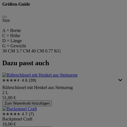
Größen-Guide
Size
A = Breite
C = Höhe
D = Länge
G = Gewicht
30 CM
3.7 CM
40 CM
0.77 KG
Dazu passt auch
4.6
(39)
Rührschüssel mit Henkel aus Steinzeug
2 L
51,00 €
Zum Warenkorb hinzufügen
4.7
(7)
Backpinsel Craft
16,00 €