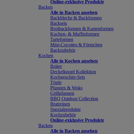
Online-exklusive Produkte
Backen
Alle in Backen ansehen
Backbleche & Backformen
Backsets
Brotbackformen & Kastenformen
Kuchen- & Muffinformen
Tarteformen
Mini-Cocottes & Förmchen
Backzubehör
Kochen
Alle in Kochen ansehen
Bräter
Deckelknopf Kollektion
Kochgeschirr-Sets
Töpfe
Pfannen & Woks
Grillpfannen
BBQ Outdoor Collection
Bratreinen
Spezialprodukte
Kochzubehör
Online-exklusive Produkte
Backen
Alle in Backen ansehen