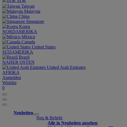
日本
Taiwan
Malaysia
China
Singapore
Korea
NORDAMERIKA
México
Canada
United States
SÜDAMERIKA
Brazil
NAHER OSTEN
United Arab Emirates
AFRIKA
Anmelden
Wishlist
0
Neuheiten
Neu & Beliebt
Alle in Neuheiten ansehen