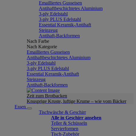
Emailliertes Gusseisen
Antihaftbeschichtetes Aluminium
3-ply Edelstahl
3-ply PLUS Edelstahl
Essential Keramik-Antihaft
Steinzeug
Antihaft-Backformen
Nach Farbe
Nach Kategorie
Emailliertes Gusseisen
Antihaftbeschichtetes Aluminium
3-ply Edelstahl
3-ply PLUS Edelstahl
Essential Keramik-Antihaft
Steinzeug
Antihaft-Backformen
Zeit zum Brotbacken
Knusprige Kruste, luftige Krume – wie vom Bäcker
Essen
Tischwäsche & Geschirr
Alle in Geschirr ansehen
Teller & Schüsseln
Servierformen
Tisch-Zubehör