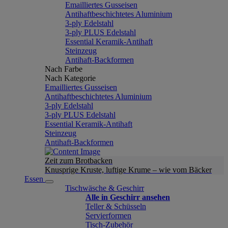
Emailliertes Gusseisen
Antihaftbeschichtetes Aluminium
3-ply Edelstahl
3-ply PLUS Edelstahl
Essential Keramik-Antihaft
Steinzeug
Antihaft-Backformen
Nach Farbe
Nach Kategorie
Emailliertes Gusseisen
Antihaftbeschichtetes Aluminium
3-ply Edelstahl
3-ply PLUS Edelstahl
Essential Keramik-Antihaft
Steinzeug
Antihaft-Backformen
Zeit zum Brotbacken
Knusprige Kruste, luftige Krume – wie vom Bäcker
Essen
Tischwäsche & Geschirr
Alle in Geschirr ansehen
Teller & Schüsseln
Servierformen
Tisch-Zubehör