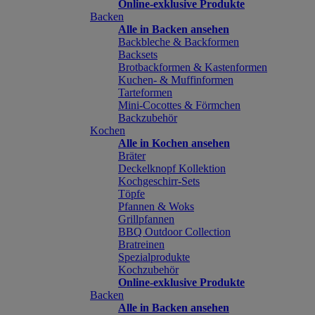
Online-exklusive Produkte
Backen
Alle in Backen ansehen
Backbleche & Backformen
Backsets
Brotbackformen & Kastenformen
Kuchen- & Muffinformen
Tarteformen
Mini-Cocottes & Förmchen
Backzubehör
Kochen
Alle in Kochen ansehen
Bräter
Deckelknopf Kollektion
Kochgeschirr-Sets
Töpfe
Pfannen & Woks
Grillpfannen
BBQ Outdoor Collection
Bratreinen
Spezialprodukte
Kochzubehör
Online-exklusive Produkte
Backen
Alle in Backen ansehen