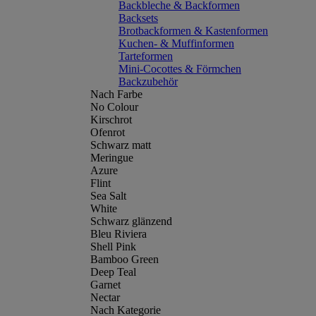
Backbleche & Backformen
Backsets
Brotbackformen & Kastenformen
Kuchen- & Muffinformen
Tarteformen
Mini-Cocottes & Förmchen
Backzubehör
Nach Farbe
No Colour
Kirschrot
Ofenrot
Schwarz matt
Meringue
Azure
Flint
Sea Salt
White
Schwarz glänzend
Bleu Riviera
Shell Pink
Bamboo Green
Deep Teal
Garnet
Nectar
Nach Kategorie