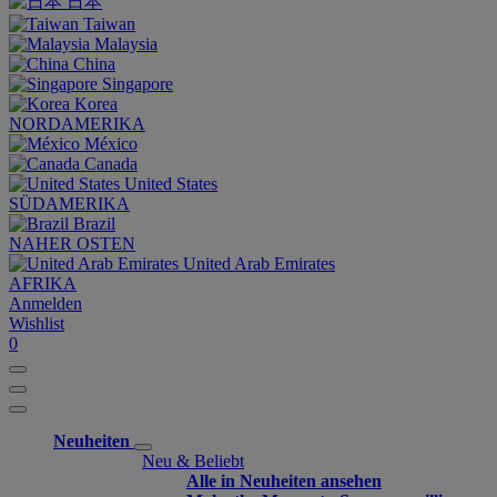
日本
Taiwan
Malaysia
China
Singapore
Korea
NORDAMERIKA
México
Canada
United States
SÜDAMERIKA
Brazil
NAHER OSTEN
United Arab Emirates
AFRIKA
Anmelden
Wishlist
0
Neuheiten
Neu & Beliebt
Alle in Neuheiten ansehen