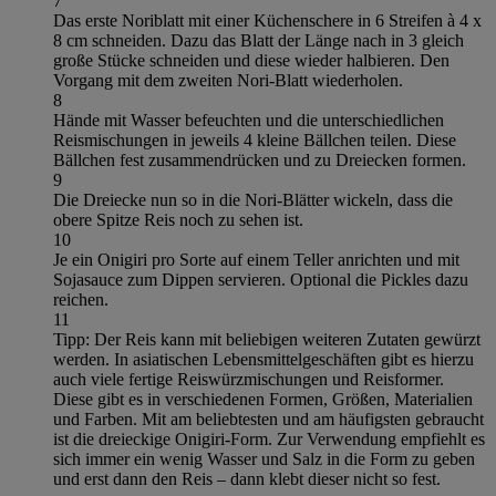
7
Das erste Noriblatt mit einer Küchenschere in 6 Streifen à 4 x
8 cm schneiden. Dazu das Blatt der Länge nach in 3 gleich
große Stücke schneiden und diese wieder halbieren. Den
Vorgang mit dem zweiten Nori-Blatt wiederholen.
8
Hände mit Wasser befeuchten und die unterschiedlichen
Reismischungen in jeweils 4 kleine Bällchen teilen. Diese
Bällchen fest zusammendrücken und zu Dreiecken formen.
9
Die Dreiecke nun so in die Nori-Blätter wickeln, dass die
obere Spitze Reis noch zu sehen ist.
10
Je ein Onigiri pro Sorte auf einem Teller anrichten und mit
Sojasauce zum Dippen servieren. Optional die Pickles dazu
reichen.
11
Tipp: Der Reis kann mit beliebigen weiteren Zutaten gewürzt
werden. In asiatischen Lebensmittelgeschäften gibt es hierzu
auch viele fertige Reiswürzmischungen und Reisformer.
Diese gibt es in verschiedenen Formen, Größen, Materialien
und Farben. Mit am beliebtesten und am häufigsten gebraucht
ist die dreieckige Onigiri-Form. Zur Verwendung empfiehlt es
sich immer ein wenig Wasser und Salz in die Form zu geben
und erst dann den Reis – dann klebt dieser nicht so fest.