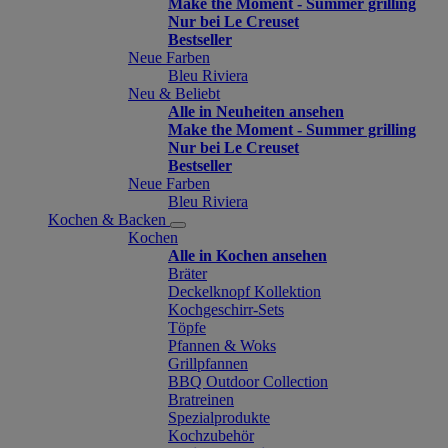
Make the Moment - Summer grilling
Nur bei Le Creuset
Bestseller
Neue Farben
Bleu Riviera
Neu & Beliebt
Alle in Neuheiten ansehen
Make the Moment - Summer grilling
Nur bei Le Creuset
Bestseller
Neue Farben
Bleu Riviera
Kochen & Backen
Kochen
Alle in Kochen ansehen
Bräter
Deckelknopf Kollektion
Kochgeschirr-Sets
Töpfe
Pfannen & Woks
Grillpfannen
BBQ Outdoor Collection
Bratreinen
Spezialprodukte
Kochzubehör