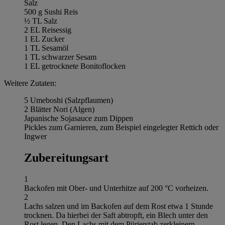
Salz
500 g Sushi Reis
½ TL Salz
2 EL Reisessig
1 EL Zucker
1 TL Sesamöl
1 TL schwarzer Sesam
1 EL getrocknete Bonitoflocken
Weitere Zutaten:
5 Umeboshi (Salzpflaumen)
2 Blätter Nori (Algen)
Japanische Sojasauce zum Dippen
Pickles zum Garnieren, zum Beispiel eingelegter Rettich oder
Ingwer
Zubereitungsart
1
Backofen mit Ober- und Unterhitze auf 200 °C vorheizen.
2
Lachs salzen und im Backofen auf dem Rost etwa 1 Stunde
trocknen. Da hierbei der Saft abtropft, ein Blech unter den
Rost legen. Den Lachs mit dem Pürierstab zerkleinern.