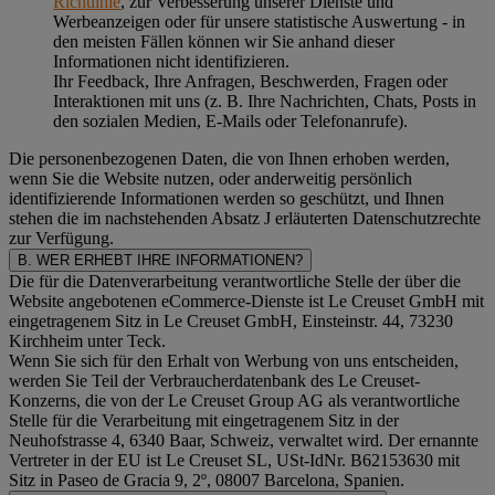
Richtlinie
, zur Verbesserung unserer Dienste und
Werbeanzeigen oder für unsere statistische Auswertung - in
den meisten Fällen können wir Sie anhand dieser
Informationen nicht identifizieren.
Ihr Feedback, Ihre Anfragen, Beschwerden, Fragen oder
Interaktionen mit uns (z. B. Ihre Nachrichten, Chats, Posts in
den sozialen Medien, E-Mails oder Telefonanrufe).
Die personenbezogenen Daten, die von Ihnen erhoben werden,
wenn Sie die Website nutzen, oder anderweitig persönlich
identifizierende Informationen werden so geschützt, und Ihnen
stehen die im nachstehenden
Absatz J
erläuterten Datenschutzrechte
zur Verfügung.
B. WER ERHEBT IHRE INFORMATIONEN?
Die für die Datenverarbeitung verantwortliche Stelle der über die
Website angebotenen eCommerce-Dienste ist Le Creuset GmbH mit
eingetragenem Sitz in Le Creuset GmbH, Einsteinstr. 44, 73230
Kirchheim unter Teck.
Wenn Sie sich für den Erhalt von Werbung von uns entscheiden,
werden Sie Teil der Verbraucherdatenbank des Le Creuset-
Konzerns, die von der Le Creuset Group AG als verantwortliche
Stelle für die Verarbeitung mit eingetragenem Sitz in der
Neuhofstrasse 4, 6340 Baar, Schweiz, verwaltet wird. Der ernannte
Vertreter in der EU ist Le Creuset SL, USt-IdNr. B62153630 mit
Sitz in Paseo de Gracia 9, 2º, 08007 Barcelona, Spanien.