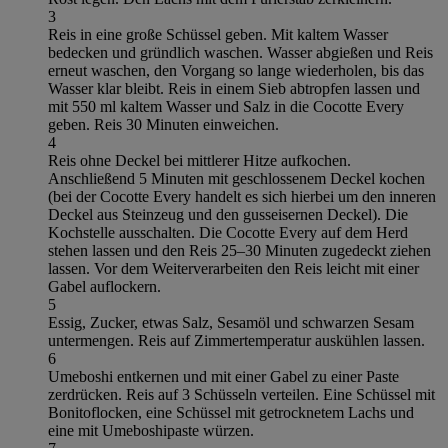
3
Reis in eine große Schüssel geben. Mit kaltem Wasser
bedecken und gründlich waschen. Wasser abgießen und Reis
erneut waschen, den Vorgang so lange wiederholen, bis das
Wasser klar bleibt. Reis in einem Sieb abtropfen lassen und
mit 550 ml kaltem Wasser und Salz in die Cocotte Every
geben. Reis 30 Minuten einweichen.
4
Reis ohne Deckel bei mittlerer Hitze aufkochen.
Anschließend 5 Minuten mit geschlossenem Deckel kochen
(bei der Cocotte Every handelt es sich hierbei um den inneren
Deckel aus Steinzeug und den gusseisernen Deckel). Die
Kochstelle ausschalten. Die Cocotte Every auf dem Herd
stehen lassen und den Reis 25–30 Minuten zugedeckt ziehen
lassen. Vor dem Weiterverarbeiten den Reis leicht mit einer
Gabel auflockern.
5
Essig, Zucker, etwas Salz, Sesamöl und schwarzen Sesam
untermengen. Reis auf Zimmertemperatur auskühlen lassen.
6
Umeboshi entkernen und mit einer Gabel zu einer Paste
zerdrücken. Reis auf 3 Schüsseln verteilen. Eine Schüssel mit
Bonitoflocken, eine Schüssel mit getrocknetem Lachs und
eine mit Umeboshipaste würzen.