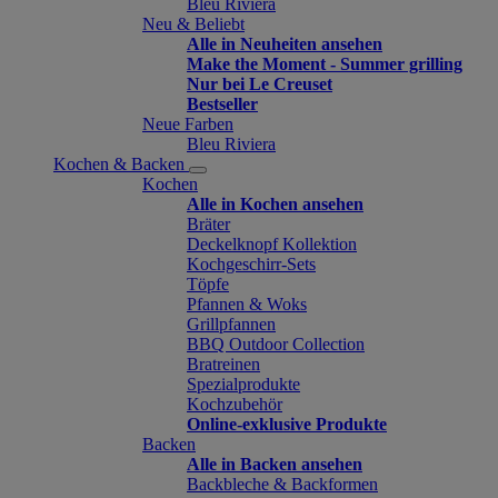
Bleu Riviera
Neu & Beliebt
Alle in Neuheiten ansehen
Make the Moment - Summer grilling
Nur bei Le Creuset
Bestseller
Neue Farben
Bleu Riviera
Kochen & Backen
Kochen
Alle in Kochen ansehen
Bräter
Deckelknopf Kollektion
Kochgeschirr-Sets
Töpfe
Pfannen & Woks
Grillpfannen
BBQ Outdoor Collection
Bratreinen
Spezialprodukte
Kochzubehör
Online-exklusive Produkte
Backen
Alle in Backen ansehen
Backbleche & Backformen