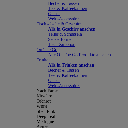
Becher & Tassen
Tee- & Kaffeekannen
Gläser
Wein-Accessoires
Tischwäsche & Geschirr
Alle in Geschirr ansehen
Teller & Schüsseln
Servierformen
Tisch-Zubehör
On The Go
Alle On The Go Produkte ansehen
Trinken
Alle in Trinken ansehen
Becher & Tassen
Tee- & Kaffeekannen
Gläser
Wein-Accessoires
Nach Farbe
Kirschrot
Ofenrot
White
Shell Pink
Deep Teal
Meringue
Azure