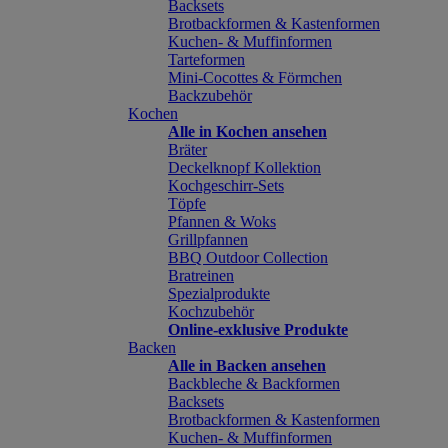
Backsets
Brotbackformen & Kastenformen
Kuchen- & Muffinformen
Tarteformen
Mini-Cocottes & Förmchen
Backzubehör
Kochen
Alle in Kochen ansehen
Bräter
Deckelknopf Kollektion
Kochgeschirr-Sets
Töpfe
Pfannen & Woks
Grillpfannen
BBQ Outdoor Collection
Bratreinen
Spezialprodukte
Kochzubehör
Online-exklusive Produkte
Backen
Alle in Backen ansehen
Backbleche & Backformen
Backsets
Brotbackformen & Kastenformen
Kuchen- & Muffinformen