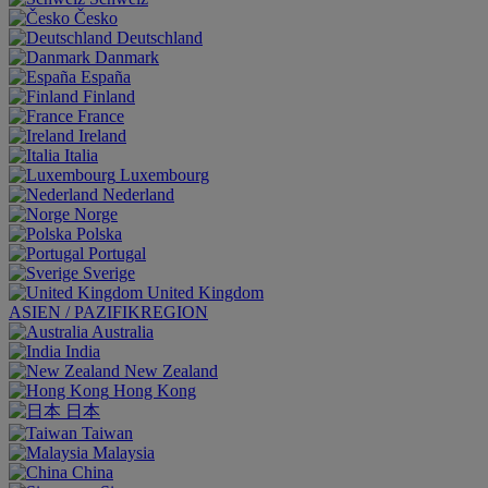
Česko
Deutschland
Danmark
España
Finland
France
Ireland
Italia
Luxembourg
Nederland
Norge
Polska
Portugal
Sverige
United Kingdom
ASIEN / PAZIFIKREGION
Australia
India
New Zealand
Hong Kong
日本
Taiwan
Malaysia
China