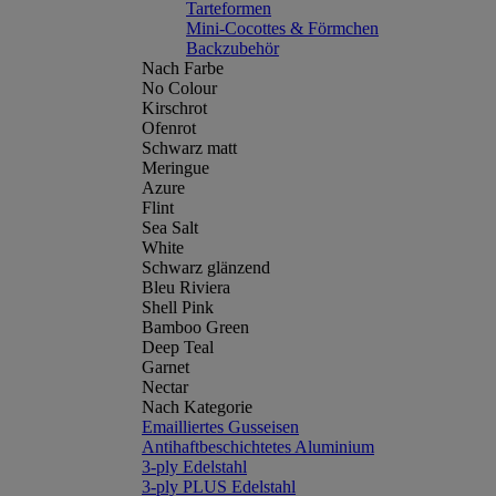
Tarteformen
Mini-Cocottes & Förmchen
Backzubehör
Nach Farbe
No Colour
Kirschrot
Ofenrot
Schwarz matt
Meringue
Azure
Flint
Sea Salt
White
Schwarz glänzend
Bleu Riviera
Shell Pink
Bamboo Green
Deep Teal
Garnet
Nectar
Nach Kategorie
Emailliertes Gusseisen
Antihaftbeschichtetes Aluminium
3-ply Edelstahl
3-ply PLUS Edelstahl