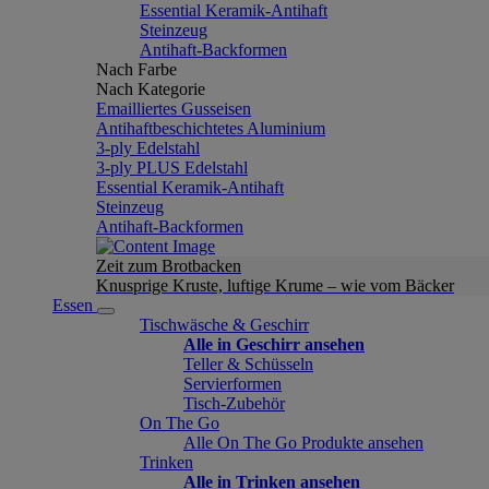
Essential Keramik-Antihaft
Steinzeug
Antihaft-Backformen
Nach Farbe
Nach Kategorie
Emailliertes Gusseisen
Antihaftbeschichtetes Aluminium
3-ply Edelstahl
3-ply PLUS Edelstahl
Essential Keramik-Antihaft
Steinzeug
Antihaft-Backformen
Zeit zum Brotbacken
Knusprige Kruste, luftige Krume – wie vom Bäcker
Essen
Tischwäsche & Geschirr
Alle in Geschirr ansehen
Teller & Schüsseln
Servierformen
Tisch-Zubehör
On The Go
Alle On The Go Produkte ansehen
Trinken
Alle in Trinken ansehen