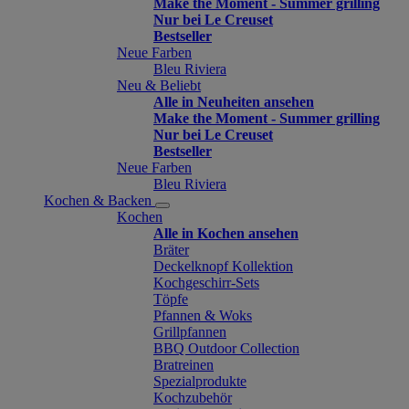
Make the Moment - Summer grilling
Nur bei Le Creuset
Bestseller
Neue Farben
Bleu Riviera
Neu & Beliebt
Alle in Neuheiten ansehen
Make the Moment - Summer grilling
Nur bei Le Creuset
Bestseller
Neue Farben
Bleu Riviera
Kochen & Backen
Kochen
Alle in Kochen ansehen
Bräter
Deckelknopf Kollektion
Kochgeschirr-Sets
Töpfe
Pfannen & Woks
Grillpfannen
BBQ Outdoor Collection
Bratreinen
Spezialprodukte
Kochzubehör