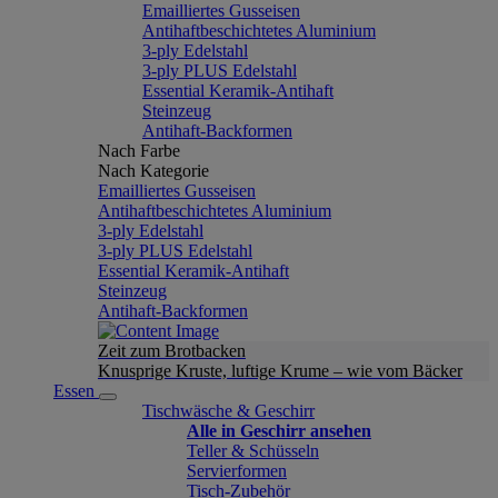
Emailliertes Gusseisen
Antihaftbeschichtetes Aluminium
3-ply Edelstahl
3-ply PLUS Edelstahl
Essential Keramik-Antihaft
Steinzeug
Antihaft-Backformen
Nach Farbe
Nach Kategorie
Emailliertes Gusseisen
Antihaftbeschichtetes Aluminium
3-ply Edelstahl
3-ply PLUS Edelstahl
Essential Keramik-Antihaft
Steinzeug
Antihaft-Backformen
Zeit zum Brotbacken
Knusprige Kruste, luftige Krume – wie vom Bäcker
Essen
Tischwäsche & Geschirr
Alle in Geschirr ansehen
Teller & Schüsseln
Servierformen
Tisch-Zubehör