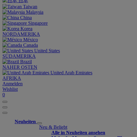
日本
Taiwan
Malaysia
China
Singapore
Korea
NORDAMERIKA
México
Canada
United States
SÜDAMERIKA
Brazil
NAHER OSTEN
United Arab Emirates
AFRIKA
Anmelden
Wishlist
0
Neuheiten
Neu & Beliebt
Alle in Neuheiten ansehen