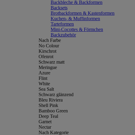
Backbleche & Backformen
Backsets
Brotbackformen & Kastenformen
Kuchen- & Muffinformen
Tarteformen
Mini-Cocottes & Förmchen
Backzubehör
Nach Farbe
No Colour
Kirschrot
Ofenrot
Schwarz matt
Meringue
Azure
Flint
White
Sea Salt
Schwarz glänzend
Bleu Riviera
Shell Pink
Bamboo Green
Deep Teal
Garnet
Nectar
Nach Kategorie