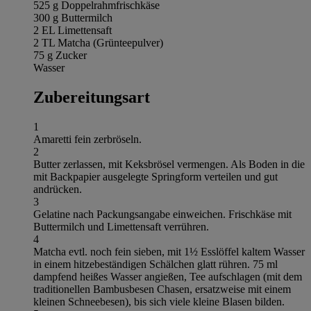
525 g Doppelrahmfrischkäse
300 g Buttermilch
2 EL Limettensaft
2 TL Matcha (Grünteepulver)
75 g Zucker
Wasser
Zubereitungsart
1
Amaretti fein zerbröseln.
2
Butter zerlassen, mit Keksbrösel vermengen. Als Boden in die
mit Backpapier ausgelegte Springform verteilen und gut
andrücken.
3
Gelatine nach Packungsangabe einweichen. Frischkäse mit
Buttermilch und Limettensaft verrühren.
4
Matcha evtl. noch fein sieben, mit 1½ Esslöffel kaltem Wasser
in einem hitzebeständigen Schälchen glatt rühren. 75 ml
dampfend heißes Wasser angießen, Tee aufschlagen (mit dem
traditionellen Bambusbesen Chasen, ersatzweise mit einem
kleinen Schneebesen), bis sich viele kleine Blasen bilden.