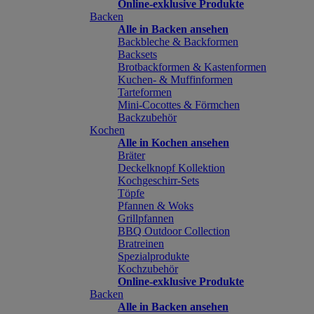
Online-exklusive Produkte
Backen
Alle in Backen ansehen
Backbleche & Backformen
Backsets
Brotbackformen & Kastenformen
Kuchen- & Muffinformen
Tarteformen
Mini-Cocottes & Förmchen
Backzubehör
Kochen
Alle in Kochen ansehen
Bräter
Deckelknopf Kollektion
Kochgeschirr-Sets
Töpfe
Pfannen & Woks
Grillpfannen
BBQ Outdoor Collection
Bratreinen
Spezialprodukte
Kochzubehör
Online-exklusive Produkte
Backen
Alle in Backen ansehen