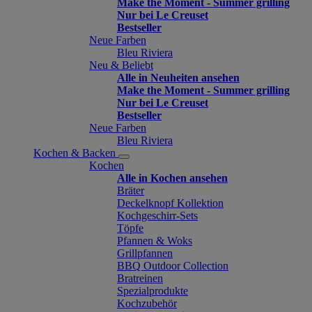
Make the Moment - Summer grilling
Nur bei Le Creuset
Bestseller
Neue Farben
Bleu Riviera
Neu & Beliebt
Alle in Neuheiten ansehen
Make the Moment - Summer grilling
Nur bei Le Creuset
Bestseller
Neue Farben
Bleu Riviera
Kochen & Backen
Kochen
Alle in Kochen ansehen
Bräter
Deckelknopf Kollektion
Kochgeschirr-Sets
Töpfe
Pfannen & Woks
Grillpfannen
BBQ Outdoor Collection
Bratreinen
Spezialprodukte
Kochzubehör