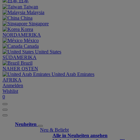
日本
Taiwan
Malaysia
China
Singapore
Korea
NORDAMERIKA
México
Canada
United States
SÜDAMERIKA
Brazil
NAHER OSTEN
United Arab Emirates
AFRIKA
Anmelden
Wishlist
0
Neuheiten
Neu & Beliebt
Alle in Neuheiten ansehen