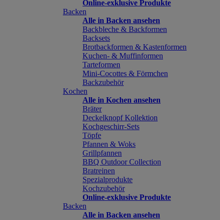
Online-exklusive Produkte
Backen
Alle in Backen ansehen
Backbleche & Backformen
Backsets
Brotbackformen & Kastenformen
Kuchen- & Muffinformen
Tarteformen
Mini-Cocottes & Förmchen
Backzubehör
Kochen
Alle in Kochen ansehen
Bräter
Deckelknopf Kollektion
Kochgeschirr-Sets
Töpfe
Pfannen & Woks
Grillpfannen
BBQ Outdoor Collection
Bratreinen
Spezialprodukte
Kochzubehör
Online-exklusive Produkte
Backen
Alle in Backen ansehen