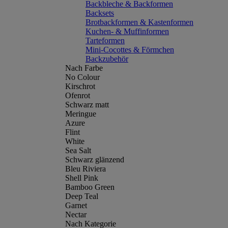
Backbleche & Backformen
Backsets
Brotbackformen & Kastenformen
Kuchen- & Muffinformen
Tarteformen
Mini-Cocottes & Förmchen
Backzubehör
Nach Farbe
No Colour
Kirschrot
Ofenrot
Schwarz matt
Meringue
Azure
Flint
White
Sea Salt
Schwarz glänzend
Bleu Riviera
Shell Pink
Bamboo Green
Deep Teal
Garnet
Nectar
Nach Kategorie