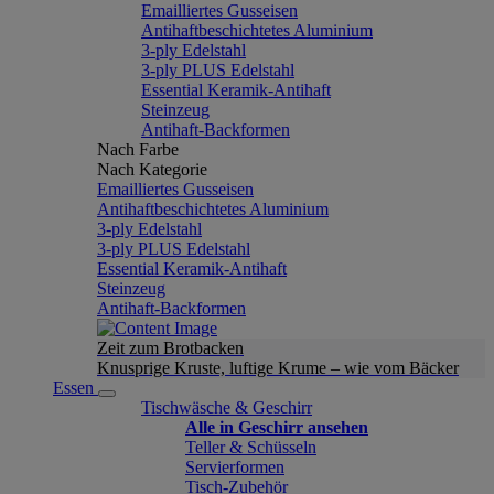
Emailliertes Gusseisen
Antihaftbeschichtetes Aluminium
3-ply Edelstahl
3-ply PLUS Edelstahl
Essential Keramik-Antihaft
Steinzeug
Antihaft-Backformen
Nach Farbe
Nach Kategorie
Emailliertes Gusseisen
Antihaftbeschichtetes Aluminium
3-ply Edelstahl
3-ply PLUS Edelstahl
Essential Keramik-Antihaft
Steinzeug
Antihaft-Backformen
Zeit zum Brotbacken
Knusprige Kruste, luftige Krume – wie vom Bäcker
Essen
Tischwäsche & Geschirr
Alle in Geschirr ansehen
Teller & Schüsseln
Servierformen
Tisch-Zubehör